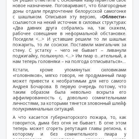
новое назначение. Поговаривают, что благородные
доны отдали предпочтение белорусской самогонке
с шашлыком. Описывая эту версию, «
Облвести
»
ссылаются на некий источник в силовых структурах:
«Два давних друга собрались на, так скажем,
рабочее совещание в неформальной обстановке.
Посидели <…> И уставшие решили то ли шашлык
пожарить, то ли сосиски. Поставили мангальчик за
стену. С устатку – чего не бывает – ливанули
поджигайку, полыхнуло. <…> Им пиар о…ительный, а
нам теперь головняки – на полгода отписываться»…
Кстати, кроме упомянутых силовиками
«головняков», мягко говоря, не продуманный пиар
может привести к необратимым для него самого
Андрея Бочарова. В первую очередь потому, что
таким образом была невольно вскрыта его
аффилированность с, довольно сомнительными
личностями, за которыми тянется зловонный шлейф
полукриминальных ситуаций.
А что касается губернаторского пожара, то, как
говорится, дыма без огня не бывает. В огне этом
теперь может сгореть репутация главы региона, к
которому и без сомнительного пиара у