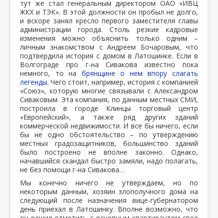
тут же стал генеральным директором ОАО «ИВЦ
ЖКХ и ТЭК». В этой должности он пробыл не долго,
и вскоре занял кресло первого заместителя главы
администрации города. Столь резкие кадровые
изменения можно объяснить только одним –
личным знакомством с Андреем Бочаровым, что
подтвердила история с домом в Латошинке. Если в
Волгограде про г-на Сивакова известно пока
немного, то на
брянщине о нем впору слагать
легенды
. Чего стоит, например, история с компанией
«Союз», которую многие связывали с Александром
Сиваковым. Эта компания, по данным местных СМИ,
построила в городе Клинцы торговый центр
«Европейский», а также ряд других зданий
коммерческой недвижимости. И все бы ничего, если
бы не одно обстоятельство – по утверждению
местных градозащитников, большинство зданий
было построено не вполне законно. Однако,
начавшийся скандал быстро замяли, надо полагать,
не без помощи г-на Сивакова…
Мы конечно ничего не утверждаем, но по
некоторым данным, хозяин злополучного дома на
следующий после назначения вице-губернатором
день приехал в Латошинку. Вполне возможно, что
он решил отметить с основным квартирантом свое