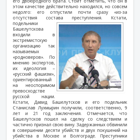
его двоюродного брата. Стоит отметить, что он в
этом качестве действительно находился, но совсем
недолго: его отпустили почти сразу «из-за
отсутствия состава преступления.
Кстати,
подельники
Башелутскова
входили в
экстремистскую
организацию так
называемых
«родноверов». По
мнению экспертов,
их идеология –
«русский фашизм»,
ориентированный
на неоспоримом
превосходстве
русской нации.
Кстати, Давид Башелутсков и его подельник
Станислав Лухмырин получили, соответственно, 9
лет и 21 год заключения. Отмечается, что
Башелутсков пошел на сделку со следствием и
частично признал свою вину. Задержанных обвинили
в совершении десяти убийств и двух покушений на
убийства в Москве и Волгограде. Преступники