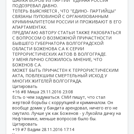
ШАЙКА ВОРОВ ИЗ ПАРТИИ "ЕДИНАЯ РОССИЯ"
ПОДОЗРЕВАЛ ДАВНО.
ТЕПЕРЬ ВЫЯСНЯЕТСЯ , ЧТО "ЕДИНО- ПАРТИЙЦЫ"
СВЯЗАНЫ ПУПОВИНОЙ С ОРГАНИЗОВАННЫМ
КРИМИНАЛИТЕТОМ РОССИИ И ПРОЖИВАЮТ В ЕГО
АПАРТАМЕНТАХ.
ПРЕДЛАГАЮ АВТОРУ СТАТЬИ ТАКЖЕ РАЗОБРАТЬСЯ
С ВОПРОСОМ О ВОЗМОЖНОЙ ПРИЧАСТНОСТИ
БЫВШЕГО ГУБЕРНАТОРА ВОЛГОГРАДСКОЙ
ОБЛАСТИ БОЖЕНОВА С.А К СЕРИИ
ТЕРРОРИСТИЧЕСКИХ АКТОВ В ВОЛГОГРАДЕ.
У МЕНЯ ЛИЧНО СЛОЖИЛОСЬ МНЕНИЕ, ЧТО
БОЖЕНОВ С.А.
МОЖЕТ БЫТЬ ПРИЧАСТЕН К ТЕРРОРИСТИЧЕСКИМ
АКТА, ПОВЛЕКШИМ СМЕРТЕЛЬНЫЙ ИСХОД У
МНОГИХ ЖИТЕЛЕЙ ВОЛГОГРАДА.
Цитировать
+16
#8
Миша
29.11.2016 23:08
Есть о чем задуматься. СМИ пишут, что стал
жертвой борьбы с коррупцией и криминалом. Он
вообще домик у бандита арендовал, ничего его не
смутило. Лучше уж как Боженов - у Лукойла дачку на
Нефтяннике, меньше вопросов было бы.
Цитировать
+19
#7
Вадим
28.11.2016 17:14