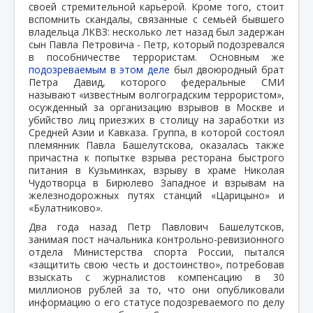
своей стремительной карьерой. Кроме того, стоит
вспомнить скандалы, связанные с семьей бывшего
владельца ЛКВЗ: несколько лет назад был задержан
сын Павла Петровича - Петр, который подозревался
в пособничестве террористам. Основным же
подозреваемым в этом деле
был двоюродный брат
Петра Давид, которого федеральные СМИ
называют «известным волгоградским террористом»,
осужденный за организацию взрывов в Москве и
убийство лиц приезжих в столицу на заработки из
Средней Азии и Кавказа. Группа, в которой состоял
племянник Павла Башелутскова, оказалась также
причастна к попытке взрыва ресторана быстрого
питания в Кузьминках, взрыву в храме Николая
Чудотворца в Бирюлево Западное и взрывам на
железнодорожных путях станций «Царицыно» и
«Булатниково».
Два года назад Петр Павлович Башелутсков,
занимая пост начальника контрольно-ревизионного
отдела Министерства спорта России, пытался
«защитить свою честь и достоинство», потребовав
взыскать с журналистов компенсацию в 30
миллионов рублей за то, что они опубликовали
информацию о его статусе подозреваемого по делу