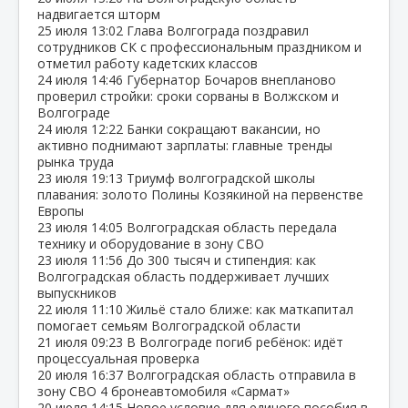
надвигается шторм
25 июля
13:02
Глава Волгограда поздравил
сотрудников СК с профессиональным праздником и
отметил работу кадетских классов
24 июля
14:46
Губернатор Бочаров внепланово
проверил стройки: сроки сорваны в Волжском и
Волгограде
24 июля
12:22
Банки сокращают вакансии, но
активно поднимают зарплаты: главные тренды
рынка труда
23 июля
19:13
Триумф волгоградской школы
плавания: золото Полины Козякиной на первенстве
Европы
23 июля
14:05
Волгоградская область передала
технику и оборудование в зону СВО
23 июля
11:56
До 300 тысяч и стипендия: как
Волгоградская область поддерживает лучших
выпускников
22 июля
11:10
Жильё стало ближе: как маткапитал
помогает семьям Волгоградской области
21 июля
09:23
В Волгограде погиб ребёнок: идёт
процессуальная проверка
20 июля
16:37
Волгоградская область отправила в
зону СВО 4 бронеавтомобиля «Сармат»
20 июля
14:15
Новое условие для единого пособия в