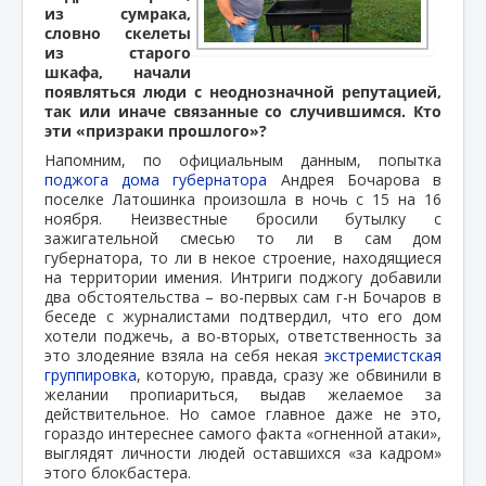
из сумрака,
словно скелеты
из старого
шкафа, начали
появляться люди с неоднозначной репутацией,
так или иначе связанные со случившимся. Кто
эти «призраки прошлого»?
Напомним, по официальным данным, попытка
поджога дома губернатора
Андрея Бочарова в
поселке Латошинка произошла в ночь с 15 на 16
ноября. Неизвестные бросили бутылку с
зажигательной смесью то ли в сам дом
губернатора, то ли в некое строение, находящиеся
на территории имения. Интриги поджогу добавили
два обстоятельства – во-первых сам г-н Бочаров в
беседе с журналистами подтвердил, что его дом
хотели поджечь, а во-вторых, ответственность за
это злодеяние взяла на себя некая
экстремистская
группировка
, которую, правда, сразу же обвинили в
желании пропиариться, выдав желаемое за
действительное. Но самое главное даже не это,
гораздо интереснее самого факта «огненной атаки»,
выглядят личности людей оставшихся «за кадром»
этого блокбастера.