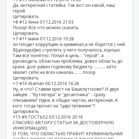
Да. интересная статейка. Так вот он какой, наш
герой.
Цитировать
+8
#12
Анна
07.12.2016 21:03
Позор! Все что можно сказать.
Цитировать
+7
#11
маня
07.12.2016 19:28
он плодит коррупцию и криминал,а не борется с ней.
В[цензура]мо стрелять у него получалось хорошо.
Там все понятно. Попал в цель - "герой". а
руководить областью проблема. довел область до
краха. долг равен годовому бюджету. .............зато
хвалит себя на всех каналах......... позор
Цитировать
+7
#10
Ataman
06.12.2016 16:26
Ну, и что? Ставим крест на Башелутскове? И двух
зайцев - "бутлегера" и "десантника" - сразу
списываем? Идея, в общих чертах, интересная. А
кого тогда прочат на "царствование"?
Цитировать
+13
#9
ГОСТЬ52
03.12.2016 20:16
СПАСИБО АВТОРУ СТАТЬИ ЗА ДОСТОВЕРНУЮ
ИНФОРМАЦИЮ.
О ТОМ, ЧТО ОБЛАСТЬЮ ПРАВИТ КРИМИНАЛЬНАЯ