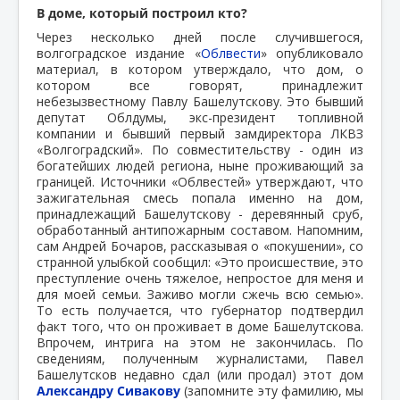
В доме, который построил кто?
Через несколько дней после случившегося,
волгоградское издание «
Облвести
» опубликовало
материал, в котором утверждало, что дом, о
котором все говорят, принадлежит
небезызвестному Павлу Башелутскову. Это бывший
депутат Облдумы, экс-президент топливной
компании и бывший первый замдиректора ЛКВЗ
«Волгоградский». По совместительству - один из
богатейших людей региона, ныне проживающий за
границей. Источники «Облвестей» утверждают, что
зажигательная смесь попала именно на дом,
принадлежащий Башелутскову - деревянный сруб,
обработанный антипожарным составом. Напомним,
сам Андрей Бочаров, рассказывая о «покушении», со
странной улыбкой сообщил: «Это происшествие, это
преступление очень тяжелое, непростое для меня и
для моей семьи. Заживо могли сжечь всю семью».
То есть получается, что губернатор подтвердил
факт того, что он проживает в доме Башелутскова.
Впрочем, интрига на этом не закончилась. По
сведениям, полученным журналистами, Павел
Башелутсков недавно сдал (или продал) этот дом
Александру Сивакову
(запомните эту фамилию, мы