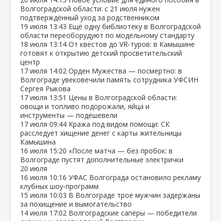
Волгоградской области: с 21 июля нужен
подтверждённый уход за родственником
19 июля
13:43
Ещё одну библиотеку в Волгоградской
области переоборудуют по модельному стандарту
18 июля
13:14
От квестов до VR‑туров: в Камышине
готовят к открытию детский просветительский
центр
17 июля
14:02
Орден Мужества — посмертно: в
Волгограде увековечили память сотрудника УФСИН
Сергея Рыкова
17 июля
13:51
Цены в Волгоградской области:
овощи и топливо подорожали, яйца и
инструменты — подешевели
17 июля
09:44
Кража под видом помощи: СК
расследует хищение денег с карты жительницы
Камышина
16 июля
15:20
«После матча — без пробок: в
Волгограде пустят дополнительные электрички
20 июля
16 июля
10:16
УФАС Волгограда остановило рекламу
клубных шоу‑программ
15 июля
10:03
В Волгограде трое мужчин задержаны
за похищение и вымогательство
14 июля
17:02
Волгоградские сапёры — победители