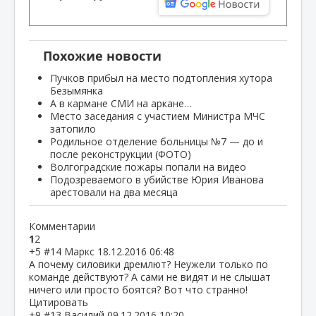
Похожие новости
Пучков прибыл на место подтопления хутора
Безымянка
А в кармане СМИ на аркане…
Место заседания с участием Министра МЧС
затопило
Родильное отделение больницы №7 — до и
после реконструкции (ФОТО)
Волгоградские пожары попали на видео
Подозреваемого в убийстве Юрия Иванова
арестовали на два месяца
Комментарии
1
2
+5
#14
Маркс
18.12.2016 06:48
А почему силовики дремлют? Неужели только по
команде действуют? А сами не видят и не слышат
ничего или просто боятся? Вот что странно!
Цитировать
+9
#13
Василий
09.12.2016 10:20