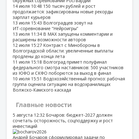
окружных соревнований Росгвардии
14 июля
10:48
150 тысяч рублей и рост
продолжается: зафиксированы новые рекорды
зарплат курьеров
13 июля
15:43
Волгоградцев зовут на
ИТ‑соревнование “Нейроигры”
13 июля
11:34
В МАХ запущены комментарии и
расширены возможности авторов
12 июля
15:27
Контракт с Минобороны в
Волгоградской области: увеличенные выплаты
продлены до конца лета
11 июля
15:18
Волгоград примет полуфинал
федерального смотра наставников: 500 участников
из ЮФО и СКФО поборются за выход в финал
10 июля
15:51
Водохозяйственный прогноз: рабочая
группа оценила ситуацию на водохранилищах
Волжско‑Камского каскада
Главные новости
5 августа
12:32
Бочаров: бюджет‑2027 должен
сочетать осторожность, соцподдержку и рост
инвестиций
Андрей Бочаров сформулировал задачи по