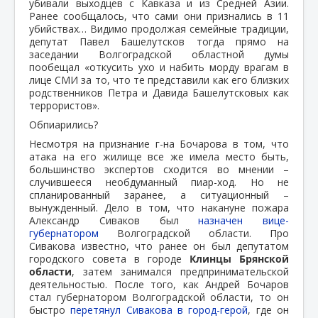
убивали выходцев с Кавказа и из Средней Азии.
Ранее сообщалось, что сами они признались в 11
убийствах… Видимо продолжая семейные традиции,
депутат Павел Башелутсков тогда прямо на
заседании Волгоградской областной думы
пообещал «откусить ухо и набить морду врагам в
лице СМИ за то, что те представили как его близких
родственников Петра и Давида Башелутсковых как
террористов».
Обпиарились?
Несмотря на признание г-на Бочарова в том, что
атака на его жилище все же имела место быть,
большинство экспертов сходится во мнении –
случившееся необдуманный пиар-ход. Но не
спланированный заранее, а ситуационный –
вынужденный. Дело в том, что накануне пожара
Александр Сиваков был
назначен вице-
губернатором
Волгоградской области. Про
Сивакова известно, что ранее он был депутатом
городского совета в городе
Клинцы Брянской
области
, затем занимался предпринимательской
деятельностью. После того, как Андрей Бочаров
стал губернатором Волгоградской области, то он
быстро
перетянул Сивакова в город-герой
, где он