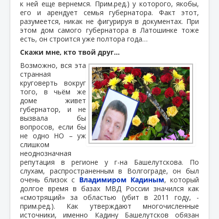
к ней еще вернемся. Прим.ред.) у которого, якобы,
его и арендует семья губернатора. Факт этот,
разумеется, никак не фигурируя в документах. При
этом дом самого губернатора в Латошинке тоже
есть, он строится уже полтора года…
Скажи мне, кто твой друг…
Возможно, вся эта
странная
круговерть вокруг
того, в чьём же
доме живет
губернатор, и не
вызвала бы
вопросов, если бы
не одно НО – уж
слишком
неоднозначная
репутация в регионе у г-на Башелутскова. По
слухам, распространенным в Волгограде, он был
очень близок с
Владимиром Кадиным
, который
долгое время в базах МВД России значился как
«смотрящий» за областью (убит в 2011 году, -
прим.ред.). Как утверждают многочисленные
источники, именно Кадину Башелутсков обязан