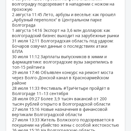
волгоградку подозревают в нападении с ножом на
прохожую
2 августа
11:45
Лето, арбузы и веселье: как прошёл
„Арбузный переполох“ в Центральном парке
Волгограда
1 августа
14:16
Экспорт на 3,6 млн долларов: как
волгоградский бизнес выходит на зарубежные рынки
31 июля
12:11
Волгоградская область под ударом:
Бочаров озвучил данные о последствиях атаки
БПЛА
30 июля
11:12
Зарплаты выпускников в химии и
фармацевтике: волгоградские вузы закрепились в
топ‑15 рейтинга
29 июля
17:46
Объявлен конкурс на ремонт моста
через Волго‑Донской канал в Красноармейском
районе
28 июля
11:33
Фестиваль #ТриЧетыре пройдёт в
Волгограде 11–13 сентября
28 июля
09:27
Более 3,9 тысяч вакансий от 200
тысяч рублей открыто в Волгоградской области
27 июля
15:16
Новые назначения в финансовой
вертикали Волгоградской области
27 июля
13:33
Житель Волжского подозревается в
покушении на убийство жены с особой жестокостью
26 июля
15:20
На Волгоградскую область