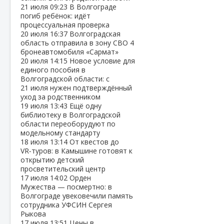
21 июля
09:23
В Волгограде
погиб ребёнок: идёт
процессуальная проверка
20 июля
16:37
Волгоградская
область отправила в зону СВО 4
бронеавтомобиля «Сармат»
20 июля
14:15
Новое условие для
единого пособия в
Волгоградской области: с
21 июля нужен подтверждённый
уход за родственником
19 июля
13:43
Ещё одну
библиотеку в Волгоградской
области переоборудуют по
модельному стандарту
18 июля
13:14
От квестов до
VR‑туров: в Камышине готовят к
открытию детский
просветительский центр
17 июля
14:02
Орден
Мужества — посмертно: в
Волгограде увековечили память
сотрудника УФСИН Сергея
Рыкова
17 июля
13:51
Цены в