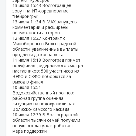
13 июля
15:43
Волгоградцев
зовут на ИТ‑соревнование
“Нейроигры”
13 июля
11:34
В МАХ запущены
комментарии и расширены
возможности авторов
12 июля
15:27
Контракт с
Минобороны в Волгоградской
области: увеличенные выплаты
продлены до конца лета
11 июля
15:18
Волгоград примет
полуфинал федерального смотра
наставников: 500 участников из
ЮФО и СКФО поборются за
выход в финал
10 июля
15:51
Водохозяйственный прогноз:
рабочая группа оценила
ситуацию на водохранилищах
Волжско‑Камского каскада
10 июля
12:39
В Волгоградской
области тысячи семей получили
новую выплату: как работает
мера поддержки