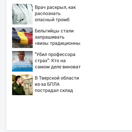
Врач раскрыл, как
распознать
опасный тромб
Бельгийцы стали
запрашивать
«визы традиционных
ценностей» в
"Убил профессора
посольстве РФ
страх": Кто на
самом деле виноват
в смерти ученого
В Тверской области
Зезина,
из-за БПЛА
остановившего
пострадал склад
мальчишек на поле
Вайлдберриз и
с горохом
постройки в СНТ –
Новости Твери и
городов Тверской
области сегодня -
Afanasy.biz –