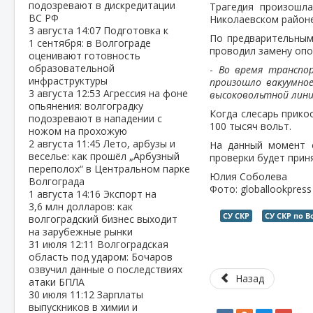
подозревают в дискредитации
Трагедия произошла
ВС РФ
Николаевском районе
3 августа
14:07
Подготовка к
По предварительным
1 сентября: в Волгограде
проводил замену опо
оценивают готовность
образовательной
-
Во время транспор
инфраструктуры
произошло вакуумно
3 августа
12:53
Агрессия на фоне
высоковольтной лини
опьянения: волгоградку
Когда слесарь прико
подозревают в нападении с
100 тысяч вольт.
ножом на прохожую
2 августа
11:45
Лето, арбузы и
На данный момент с
веселье: как прошёл „Арбузный
проверки будет прин
переполох“ в Центральном парке
Юлия Соболева
Волгограда
Фото: globallookpress
1 августа
14:16
Экспорт на
3,6 млн долларов: как
СУ СКР
СУ СКР по 
волгоградский бизнес выходит
на зарубежные рынки
31 июля
12:11
Волгоградская
область под ударом: Бочаров
озвучил данные о последствиях
Назад
атаки БПЛА
30 июля
11:12
Зарплаты
выпускников в химии и