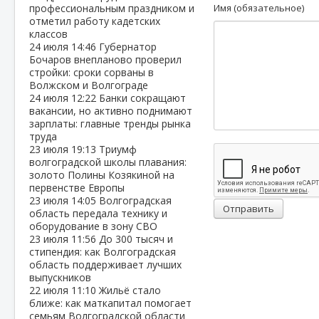
профессиональным праздником и
Имя (обязательное)
отметил работу кадетских
классов
24 июля
14:46
Губернатор
Бочаров внепланово проверил
стройки: сроки сорваны в
Волжском и Волгограде
24 июля
12:22
Банки сокращают
вакансии, но активно поднимают
зарплаты: главные тренды рынка
труда
23 июля
19:13
Триумф
волгоградской школы плавания:
золото Полины Козякиной на
первенстве Европы
23 июля
14:05
Волгоградская
Отправить
область передала технику и
оборудование в зону СВО
23 июля
11:56
До 300 тысяч и
стипендия: как Волгоградская
область поддерживает лучших
выпускников
22 июля
11:10
Жильё стало
ближе: как маткапитал помогает
семьям Волгоградской области