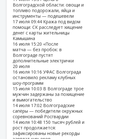
Волгоградской области: овощи и
топливо подорожали, яйца и
инструменты — подешевели
17 июля
09:44
Кража под видом
помощи: СК расследует хищение
денег с карты жительницы
Камышина
16 июля
15:20
«После
матча — без пробок: в
Волгограде пустят
дополнительные электрички
20 июля
16 июля
10:16
УФАС Волгограда
остановило рекламу клубных
шоу‑программ
15 июля
10:03
В Волгограде трое
мужчин задержаны за похищение
и вымогательство
14 июля
17:02
Волгоградские
сапёры — победители окружных
соревнований Росгвардии
14 июля
10:48
150 тысяч рублей и
рост продолжается:
зафиксированы новые рекорды
зарплат курьеров