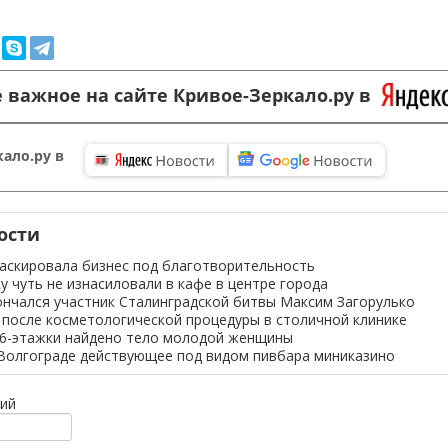
 важное на сайте Кривое-Зеркало.ру в
ало.ру в
ости
аскировала бизнес под благотворительность
у чуть не изнасиловали в кафе в центре города
ончался участник Сталинградской битвы Максим Загорулько
после косметологической процедуры в столичной клинике
16-этажки найдено тело молодой женщины
Волгограде действующее под видом пивбара миниказино
ий