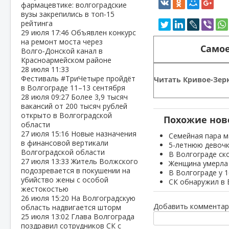
фармацевтике: волгоградские
вузы закрепились в топ‑15
рейтинга
29 июля
17:46
Объявлен конкурс
на ремонт моста через
Самое
Волго‑Донской канал в
Красноармейском районе
28 июля
11:33
Фестиваль #ТриЧетыре пройдёт
Читать Кривое-Зерк
в Волгограде 11–13 сентября
28 июля
09:27
Более 3,9 тысяч
вакансий от 200 тысяч рублей
открыто в Волгоградской
Похожие нов
области
27 июля
15:16
Новые назначения
Семейная пара м
в финансовой вертикали
5-летнюю девочк
Волгоградской области
В Волгограде ск
27 июля
13:33
Житель Волжского
Женщина умерла 
подозревается в покушении на
В Волгограде у 
убийство жены с особой
СК обнаружил в 
жестокостью
26 июля
15:20
На Волгоградскую
Добавить комментар
область надвигается шторм
25 июля
13:02
Глава Волгограда
поздравил сотрудников СК с