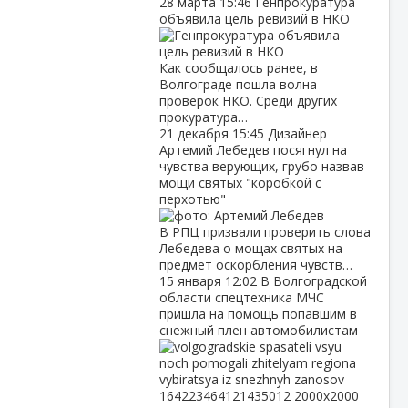
28 марта
15:46
Генпрокуратура
объявила цель ревизий в НКО
Как сообщалось ранее, в
Волгограде пошла волна
проверок НКО. Среди других
прокуратура…
21 декабря
15:45
Дизайнер
Артемий Лебедев посягнул на
чувства верующих, грубо назвав
мощи святых "коробкой с
перхотью"
В РПЦ призвали проверить слова
Лебедева о мощах святых на
предмет оскорбления чувств…
15 января
12:02
В Волгоградской
области спецтехника МЧС
пришла на помощь попавшим в
снежный плен автомобилистам