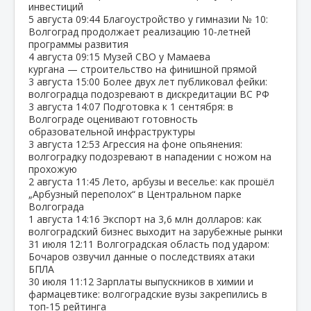
инвестиций
5 августа
09:44
Благоустройство у гимназии № 10:
Волгоград продолжает реализацию 10‑летней
программы развития
4 августа
09:15
Музей СВО у Мамаева
кургана — строительство на финишной прямой
3 августа
15:00
Более двух лет публиковал фейки:
волгоградца подозревают в дискредитации ВС РФ
3 августа
14:07
Подготовка к 1 сентября: в
Волгограде оценивают готовность
образовательной инфраструктуры
3 августа
12:53
Агрессия на фоне опьянения:
волгоградку подозревают в нападении с ножом на
прохожую
2 августа
11:45
Лето, арбузы и веселье: как прошёл
„Арбузный переполох“ в Центральном парке
Волгограда
1 августа
14:16
Экспорт на 3,6 млн долларов: как
волгоградский бизнес выходит на зарубежные рынки
31 июля
12:11
Волгоградская область под ударом:
Бочаров озвучил данные о последствиях атаки
БПЛА
30 июля
11:12
Зарплаты выпускников в химии и
фармацевтике: волгоградские вузы закрепились в
топ‑15 рейтинга