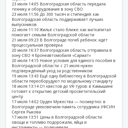
23 июля
14:05
Волгоградская область передала
технику и оборудование в зону СВО
23 июля
11:56
До 300 тысяч и стипендия: как
Волгоградская область поддерживает лучших
выпускников
22 июля
11:10
Жильё стало ближе: как маткапитал
помогает семьям Волгоградской области
21 июля
09:23
В Волгограде погиб ребёнок: идёт
процессуальная проверка
20 июля
16:37
Волгоградская область отправила в
зону СВО 4 бронеавтомобиля «Сармат»
20 июля
14:15
Новое условие для единого пособия в
Волгоградской области: с 21 июля нужен
подтверждённый уход за родственником
19 июля
13:43
Ещё одну библиотеку в Волгоградской
области переоборудуют по модельному стандарту
18 июля
13:14
От квестов до VR‑туров: в Камышине
готовят к открытию детский просветительский
центр
17 июля
14:02
Орден Мужества — посмертно: в
Волгограде увековечили память сотрудника УФСИН
Сергея Рыкова
17 июля
13:51
Цены в Волгоградской области:
овощи и топливо подорожали, яйца и
инструменты — подешевели