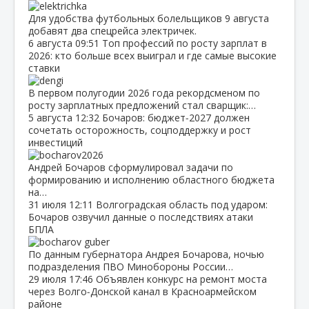
Для удобства футбольных болельщиков 9 августа
добавят два спецрейса электричек.
6 августа
09:51
Топ профессий по росту зарплат в
2026: кто больше всех выиграл и где самые высокие
ставки
В первом полугодии 2026 года рекордсменом по
росту зарплатных предложений стал сварщик:…
5 августа
12:32
Бочаров: бюджет‑2027 должен
сочетать осторожность, соцподдержку и рост
инвестиций
Андрей Бочаров сформулировал задачи по
формированию и исполнению областного бюджета
на…
31 июля
12:11
Волгоградская область под ударом:
Бочаров озвучил данные о последствиях атаки
БПЛА
По данным губернатора Андрея Бочарова, ночью
подразделения ПВО Минобороны России…
29 июля
17:46
Объявлен конкурс на ремонт моста
через Волго‑Донской канал в Красноармейском
районе