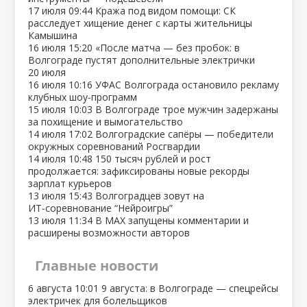
17 июля
09:44
Кража под видом помощи: СК
расследует хищение денег с карты жительницы
Камышина
16 июля
15:20
«После матча — без пробок: в
Волгограде пустят дополнительные электрички
20 июля
16 июля
10:16
УФАС Волгограда остановило рекламу
клубных шоу‑программ
15 июля
10:03
В Волгограде трое мужчин задержаны
за похищение и вымогательство
14 июля
17:02
Волгоградские сапёры — победители
окружных соревнований Росгвардии
14 июля
10:48
150 тысяч рублей и рост
продолжается: зафиксированы новые рекорды
зарплат курьеров
13 июля
15:43
Волгоградцев зовут на
ИТ‑соревнование “Нейроигры”
13 июля
11:34
В МАХ запущены комментарии и
расширены возможности авторов
Главные новости
6 августа
10:01
9 августа: в Волгограде — спецрейсы
электричек для болельщиков