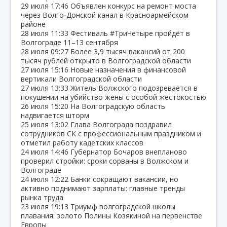
29 июля
17:46
Объявлен конкурс на ремонт моста
через Волго‑Донской канал в Красноармейском
районе
28 июля
11:33
Фестиваль #ТриЧетыре пройдёт в
Волгограде 11–13 сентября
28 июля
09:27
Более 3,9 тысяч вакансий от 200
тысяч рублей открыто в Волгоградской области
27 июля
15:16
Новые назначения в финансовой
вертикали Волгоградской области
27 июля
13:33
Житель Волжского подозревается в
покушении на убийство жены с особой жестокостью
26 июля
15:20
На Волгоградскую область
надвигается шторм
25 июля
13:02
Глава Волгограда поздравил
сотрудников СК с профессиональным праздником и
отметил работу кадетских классов
24 июля
14:46
Губернатор Бочаров внепланово
проверил стройки: сроки сорваны в Волжском и
Волгограде
24 июля
12:22
Банки сокращают вакансии, но
активно поднимают зарплаты: главные тренды
рынка труда
23 июля
19:13
Триумф волгоградской школы
плавания: золото Полины Козякиной на первенстве
Европы