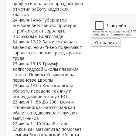
профессиональным праздником и
отметил работу кадетских
классов
24 июля
14:46
Губернатор
Бочаров внепланово проверил
стройки: сроки сорваны в
Волжском и Волгограде
24 июля
12:22
Банки сокращают
Отправить
вакансии, но активно поднимают
зарплаты: главные тренды рынка
труда
23 июля
19:13
Триумф
волгоградской школы плавания:
золото Полины Козякиной на
первенстве Европы
23 июля
14:05
Волгоградская
область передала технику и
оборудование в зону СВО
23 июля
11:56
До 300 тысяч и
стипендия: как Волгоградская
область поддерживает лучших
выпускников
22 июля
11:10
Жильё стало
ближе: как маткапитал помогает
семьям Волгоградской области