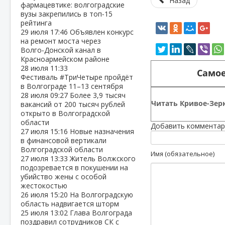
Назад
фармацевтике: волгоградские
вузы закрепились в топ‑15
рейтинга
29 июля
17:46
Объявлен конкурс
на ремонт моста через
Волго‑Донской канал в
Красноармейском районе
28 июля
11:33
Самое
Фестиваль #ТриЧетыре пройдёт
в Волгограде 11–13 сентября
28 июля
09:27
Более 3,9 тысяч
Читать Кривое-Зерк
вакансий от 200 тысяч рублей
открыто в Волгоградской
области
Добавить комментар
27 июля
15:16
Новые назначения
в финансовой вертикали
Волгоградской области
Имя (обязательное)
27 июля
13:33
Житель Волжского
подозревается в покушении на
убийство жены с особой
жестокостью
26 июля
15:20
На Волгоградскую
область надвигается шторм
25 июля
13:02
Глава Волгограда
поздравил сотрудников СК с