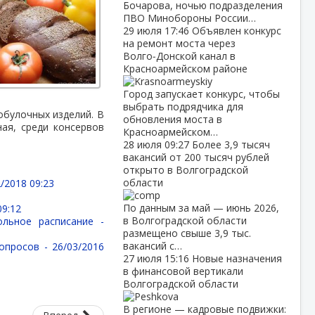
Бочарова, ночью подразделения
ПВО Минобороны России…
29 июля
17:46
Объявлен конкурс
на ремонт моста через
Волго‑Донской канал в
Красноармейском районе
Город запускает конкурс, чтобы
выбрать подрядчика для
бобулочных изделий. В
обновления моста в
ная, среди консервов
Красноармейском…
28 июля
09:27
Более 3,9 тысяч
вакансий от 200 тысяч рублей
открыто в Волгоградской
области
/2018 09:23
По данным за май — июнь 2026,
09:12
в Волгоградской области
ольное расписание -
размещено свыше 3,9 тыс.
вакансий с…
вопросов -
26/03/2016
27 июля
15:16
Новые назначения
в финансовой вертикали
Волгоградской области
В регионе — кадровые подвижки: