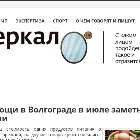
 ЧП
ЭКСПЕРТИЗА
СПОРТ
О ЧЕМ ГОВОРЯТ И ПИШУТ
ощи в Волгограде в июле замет
ли
яц стоимость одних продуктов питания в
 прежней, на другие товары цены снизились,