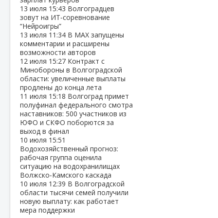
13 июля
15:43
Волгоградцев
зовут на ИТ‑соревнование
“Нейроигры”
13 июля
11:34
В МАХ запущены
комментарии и расширены
возможности авторов
12 июля
15:27
Контракт с
Минобороны в Волгоградской
области: увеличенные выплаты
продлены до конца лета
11 июля
15:18
Волгоград примет
полуфинал федерального смотра
наставников: 500 участников из
ЮФО и СКФО поборются за
выход в финал
10 июля
15:51
Водохозяйственный прогноз:
рабочая группа оценила
ситуацию на водохранилищах
Волжско‑Камского каскада
10 июля
12:39
В Волгоградской
области тысячи семей получили
новую выплату: как работает
мера поддержки