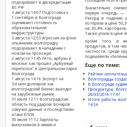
сообщили «КЗ» в пре
подозревают в дискредитации
ВС РФ
Значительно снизи
3 августа
14:07
Подготовка к
первую очередь — и
1 сентября: в Волгограде
Рекорд в падении 
оценивают готовность
потеряли в цене 50,
образовательной
на 30,4%, картофель
инфраструктуры
Также упали в цене я
3 августа
12:53
Агрессия на фоне
Кроме того, в ию
опьянения: волгоградку
продуктов, в том чис
подозревают в нападении с
частности, среди кр
ножом на прохожую
подешевели «Зеленый
2 августа
11:45
Лето, арбузы и
веселье: как прошёл „Арбузный
Еще по теме:
переполох“ в Центральном парке
Волгограда
Рейтинг неплательщ
1 августа
14:16
Экспорт на
Волгоградцы созда
3,6 млн долларов: как
В Волгограде судим
волгоградский бизнес выходит
Прокуратура Волг
на зарубежные рынки
26/03/2016 17:47
31 июля
12:11
Волгоградская
Итоги работы волг
область под ударом: Бочаров
14:24
озвучил данные о последствиях
атаки БПЛА
30 июля
11:12
Зарплаты
выпускников в химии и