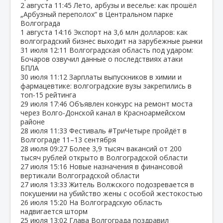
2 августа
11:45
Лето, арбузы и веселье: как прошёл
„Арбузный переполох“ в Центральном парке
Волгограда
1 августа
14:16
Экспорт на 3,6 млн долларов: как
волгоградский бизнес выходит на зарубежные рынки
31 июля
12:11
Волгоградская область под ударом:
Бочаров озвучил данные о последствиях атаки
БПЛА
30 июля
11:12
Зарплаты выпускников в химии и
фармацевтике: волгоградские вузы закрепились в
топ‑15 рейтинга
29 июля
17:46
Объявлен конкурс на ремонт моста
через Волго‑Донской канал в Красноармейском
районе
28 июля
11:33
Фестиваль #ТриЧетыре пройдёт в
Волгограде 11–13 сентября
28 июля
09:27
Более 3,9 тысяч вакансий от 200
тысяч рублей открыто в Волгоградской области
27 июля
15:16
Новые назначения в финансовой
вертикали Волгоградской области
27 июля
13:33
Житель Волжского подозревается в
покушении на убийство жены с особой жестокостью
26 июля
15:20
На Волгоградскую область
надвигается шторм
25 июля
13:02
Глава Волгограда поздравил