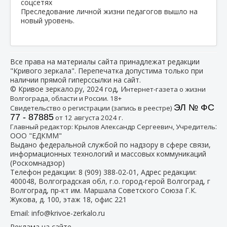
Преследование личной жизни педагогов вышло на
новый уровень.
Все права на материалы сайта принадлежат редакции
"Кривого зеркала". Перепечатка допустима только при
наличии прямой гиперссылки на сайт.
© Кривое зеркало.ру, 2024 год, И
нтернет-газета о жизни
Волгограда, области и России. 18+
ЭЛ № ФС
Свидетельство о регистрации (запись в реестре)
77 - 87885
от 12 августа 2024 г.
:
Главный редактор: Крылов Александр Сергеевич, Учредитель
ООО "ЕДКММ"
Выдано федеральной службой по надзору в сфере связи,
информационных технологий и массовых коммуникаций
(Роскомнадзор)
Телефон редакции:
8 (909) 388-02-01
, Адрес редакции:
400048, Волгоградская обл, г.о. город-герой Волгоград, г
Волгоград, пр-кт им. Маршала Советского Союза Г.К.
Жукова, д. 100, этаж 18, офис 221
Email:
info@krivoe-zerkalo.ru
Реклама на сайте