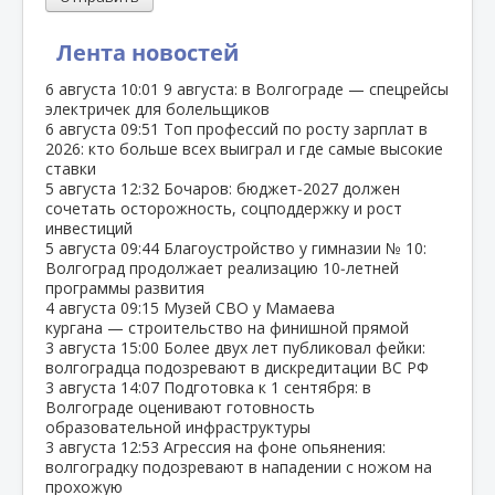
Лента новостей
6 августа
10:01
9 августа: в Волгограде — спецрейсы
электричек для болельщиков
6 августа
09:51
Топ профессий по росту зарплат в
2026: кто больше всех выиграл и где самые высокие
ставки
5 августа
12:32
Бочаров: бюджет‑2027 должен
сочетать осторожность, соцподдержку и рост
инвестиций
5 августа
09:44
Благоустройство у гимназии № 10:
Волгоград продолжает реализацию 10‑летней
программы развития
4 августа
09:15
Музей СВО у Мамаева
кургана — строительство на финишной прямой
3 августа
15:00
Более двух лет публиковал фейки:
волгоградца подозревают в дискредитации ВС РФ
3 августа
14:07
Подготовка к 1 сентября: в
Волгограде оценивают готовность
образовательной инфраструктуры
3 августа
12:53
Агрессия на фоне опьянения:
волгоградку подозревают в нападении с ножом на
прохожую