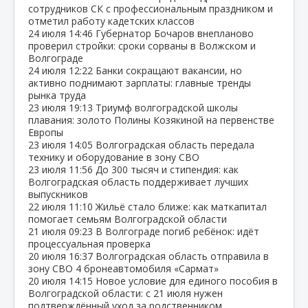
сотрудников СК с профессиональным праздником и
отметил работу кадетских классов
24 июля
14:46
Губернатор Бочаров внепланово
проверил стройки: сроки сорваны в Волжском и
Волгограде
24 июля
12:22
Банки сокращают вакансии, но
активно поднимают зарплаты: главные тренды
рынка труда
23 июля
19:13
Триумф волгоградской школы
плавания: золото Полины Козякиной на первенстве
Европы
23 июля
14:05
Волгоградская область передала
технику и оборудование в зону СВО
23 июля
11:56
До 300 тысяч и стипендия: как
Волгоградская область поддерживает лучших
выпускников
22 июля
11:10
Жильё стало ближе: как маткапитал
помогает семьям Волгоградской области
21 июля
09:23
В Волгограде погиб ребёнок: идёт
процессуальная проверка
20 июля
16:37
Волгоградская область отправила в
зону СВО 4 бронеавтомобиля «Сармат»
20 июля
14:15
Новое условие для единого пособия в
Волгоградской области: с 21 июля нужен
подтверждённый уход за родственником