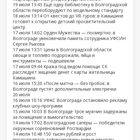
19 июля
13:43
Ещё одну библиотеку в Волгоградской
области переоборудуют по модельному стандарту
18 июля
13:14
От квестов до VR‑туров: в Камышине
готовят к открытию детский просветительский
центр
17 июля
14:02
Орден Мужества — посмертно: в
Волгограде увековечили память сотрудника УФСИН
Сергея Рыкова
17 июля
13:51
Цены в Волгоградской области:
овощи и топливо подорожали, яйца и
инструменты — подешевели
17 июля
09:44
Кража под видом помощи: СК
расследует хищение денег с карты жительницы
Камышина
16 июля
15:20
«После матча — без пробок: в
Волгограде пустят дополнительные электрички
20 июля
16 июля
10:16
УФАС Волгограда остановило рекламу
клубных шоу‑программ
15 июля
10:03
В Волгограде трое мужчин задержаны
за похищение и вымогательство
14 июля
17:02
Волгоградские сапёры — победители
окружных соревнований Росгвардии
14 июля
10:48
150 тысяч рублей и рост
продолжается: зафиксированы новые рекорды