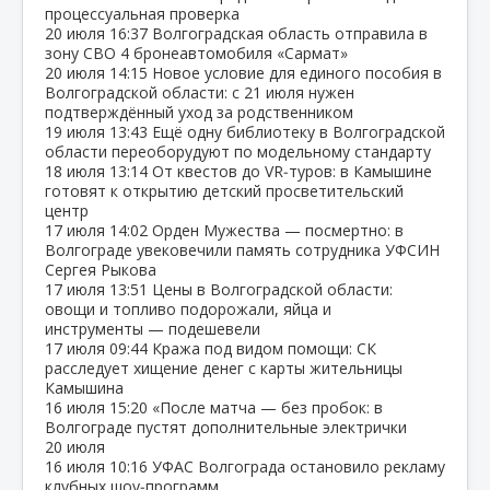
процессуальная проверка
20 июля
16:37
Волгоградская область отправила в
зону СВО 4 бронеавтомобиля «Сармат»
20 июля
14:15
Новое условие для единого пособия в
Волгоградской области: с 21 июля нужен
подтверждённый уход за родственником
19 июля
13:43
Ещё одну библиотеку в Волгоградской
области переоборудуют по модельному стандарту
18 июля
13:14
От квестов до VR‑туров: в Камышине
готовят к открытию детский просветительский
центр
17 июля
14:02
Орден Мужества — посмертно: в
Волгограде увековечили память сотрудника УФСИН
Сергея Рыкова
17 июля
13:51
Цены в Волгоградской области:
овощи и топливо подорожали, яйца и
инструменты — подешевели
17 июля
09:44
Кража под видом помощи: СК
расследует хищение денег с карты жительницы
Камышина
16 июля
15:20
«После матча — без пробок: в
Волгограде пустят дополнительные электрички
20 июля
16 июля
10:16
УФАС Волгограда остановило рекламу
клубных шоу‑программ