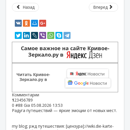
Назад
Вперед
Самое важное на сайте Кривое-
Зеркало.ру в
Читать Кривое-
Зеркало.ру в
Комментарии
1
2
3
4
5
6
7
8
9
0
#88
Gia
05.08.2026 13:53
Радуга путешествий — яркие эмоции от новых мест.
my blog; ржд путешествия: [цензура]://wiki.die-karte-