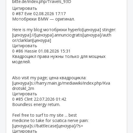
bitte.de/index.php/Trav
els_93D
Цитировать
0
#87
Evie
02.08.2026 17:17
Мотобрюки BMW — оригинал.
Here is my blog мотобрюки hyperlo[цензура] stinger:
[цензура]://[цензура].annunciogratis[цензура]/auth
or/clarklan[цензура]
Цитировать
0
#86
Hassie
01.08.2026 15:31
Квадроцикл права нужны только для мощных
моделей.
Also visit my page; цена квадроцикла:
[цензура]s://harry.main.jp/mediawiki/index.php/Kva
drotsikl_2m
Цитировать
0
#85
Clint
22.07.2026 01:42
Boundless energy return.
Feel free to surf to my site ... best
medicine to take for sciatica nerve pain:
[цензура]s://battlecase[цензура]/?s=
Цитировать