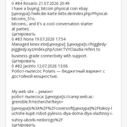
0
#84
Rosario
21.07.2026 20:49
I have a buying. bitcoin physical coin ebay:
[цензура]://wiki.die-karte-bitte.de/index.php/Physical-
bitcoins_51o.
bitcoins., and it's a cool conversation starter
at parties.
Цитировать
0
#83
Nona
19.07.2026 17:54
Managed kinex inte[цензура]: [цензура]s://higgledy-
piggledy.xyz/index.php/User:
TVYClaudia refers to
business-grade connectivity with support.
Цитировать
0
#82
Jacinto
12.07.2026 13:06
Робот-пылесос Polaris — бюджетный вариант с
достойной мощностью.
My web site ... ремонт
робот пылесоса: [цензура]s://carep.web.ac-
grenoble.fr/recherche?ke
ys=
[цензура]s%3A%2F%2Fcoversoft[цензура]%2Fkakoy-l
uchshe-kupit-robot-pylesos-dlya-doma-dlya-vlazhnoy
-i-
suhoy-uborki-nedorogo%2F
Цитировать