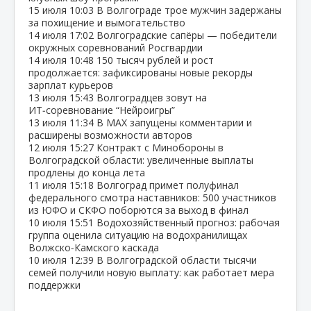
15 июля
10:03
В Волгограде трое мужчин задержаны
за похищение и вымогательство
14 июля
17:02
Волгоградские сапёры — победители
окружных соревнований Росгвардии
14 июля
10:48
150 тысяч рублей и рост
продолжается: зафиксированы новые рекорды
зарплат курьеров
13 июля
15:43
Волгоградцев зовут на
ИТ‑соревнование “Нейроигры”
13 июля
11:34
В МАХ запущены комментарии и
расширены возможности авторов
12 июля
15:27
Контракт с Минобороны в
Волгоградской области: увеличенные выплаты
продлены до конца лета
11 июля
15:18
Волгоград примет полуфинал
федерального смотра наставников: 500 участников
из ЮФО и СКФО поборются за выход в финал
10 июля
15:51
Водохозяйственный прогноз: рабочая
группа оценила ситуацию на водохранилищах
Волжско‑Камского каскада
10 июля
12:39
В Волгоградской области тысячи
семей получили новую выплату: как работает мера
поддержки