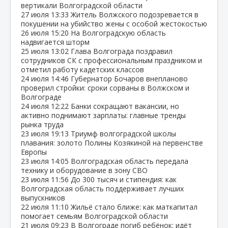
вертикали Волгоградской области
27 июля
13:33
Житель Волжского подозревается в
покушении на убийство жены с особой жестокостью
26 июля
15:20
На Волгоградскую область
надвигается шторм
25 июля
13:02
Глава Волгограда поздравил
сотрудников СК с профессиональным праздником и
отметил работу кадетских классов
24 июля
14:46
Губернатор Бочаров внепланово
проверил стройки: сроки сорваны в Волжском и
Волгограде
24 июля
12:22
Банки сокращают вакансии, но
активно поднимают зарплаты: главные тренды
рынка труда
23 июля
19:13
Триумф волгоградской школы
плавания: золото Полины Козякиной на первенстве
Европы
23 июля
14:05
Волгоградская область передала
технику и оборудование в зону СВО
23 июля
11:56
До 300 тысяч и стипендия: как
Волгоградская область поддерживает лучших
выпускников
22 июля
11:10
Жильё стало ближе: как маткапитал
помогает семьям Волгоградской области
21 июля
09:23
В Волгограде погиб ребёнок: идёт