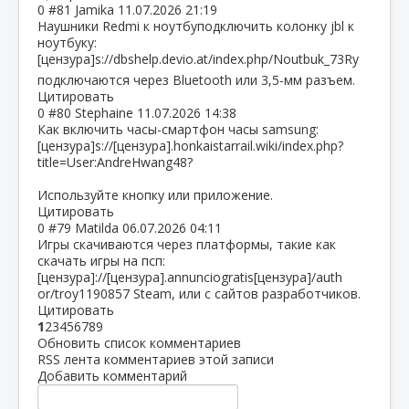
0
#81
Jamika
11.07.2026 21:19
Наушники Redmi к ноутбуподключить колонку jbl к
ноутбуку:
[цензура]s://dbshelp.devio.at/index.php/Noutbuk_73
Rу
подключаются через Bluetooth или 3,5-мм разъем.
Цитировать
0
#80
Stephaine
11.07.2026 14:38
Как включить часы-смартфон часы samsung:
[цензура]s://[цензура].honkaistarrail.wiki/index.php?
title=User:AndreHwang48?
Используйте кнопку или приложение.
Цитировать
0
#79
Matilda
06.07.2026 04:11
Игры скачиваются через платформы, такие как
скачать игры на псп:
[цензура]://[цензура].annunciogratis[цензура]/auth
or/troy1190857 Steam, или с сайтов разработчиков.
Цитировать
1
2
3
4
5
6
7
8
9
Обновить список комментариев
RSS лента комментариев этой записи
Добавить комментарий