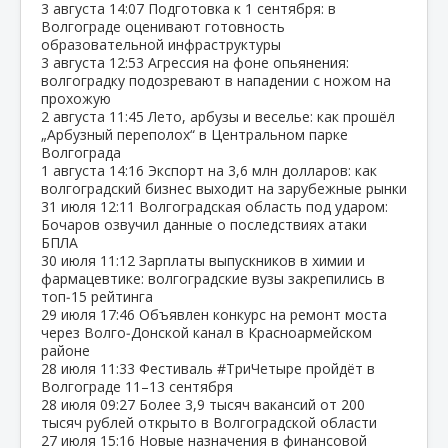
3 августа
14:07
Подготовка к 1 сентября: в
Волгограде оценивают готовность
образовательной инфраструктуры
3 августа
12:53
Агрессия на фоне опьянения:
волгоградку подозревают в нападении с ножом на
прохожую
2 августа
11:45
Лето, арбузы и веселье: как прошёл
„Арбузный переполох“ в Центральном парке
Волгограда
1 августа
14:16
Экспорт на 3,6 млн долларов: как
волгоградский бизнес выходит на зарубежные рынки
31 июля
12:11
Волгоградская область под ударом:
Бочаров озвучил данные о последствиях атаки
БПЛА
30 июля
11:12
Зарплаты выпускников в химии и
фармацевтике: волгоградские вузы закрепились в
топ‑15 рейтинга
29 июля
17:46
Объявлен конкурс на ремонт моста
через Волго‑Донской канал в Красноармейском
районе
28 июля
11:33
Фестиваль #ТриЧетыре пройдёт в
Волгограде 11–13 сентября
28 июля
09:27
Более 3,9 тысяч вакансий от 200
тысяч рублей открыто в Волгоградской области
27 июля
15:16
Новые назначения в финансовой