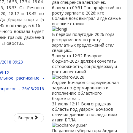
 16.55, 17.34, 18.04,
два спецрейса электричек.
.35, 18.33. От Речного
6 августа
09:51
Топ профессий по
росту зарплат в 2026: кто
0, 18.17 и 18.45 по
больше всех выиграл и где самые
. До Дворца спорта (в
высокие ставки
5 в пятницу, в 6.16 –
ечного вокзала будет
В первом полугодии 2026 года
нный график движения
рекордсменом по росту
 «Новости».
зарплатных предложений стал
сварщик:…
5 августа
12:32
Бочаров:
бюджет‑2027 должен сочетать
/2018 09:23
осторожность, соцподдержку и
рост инвестиций
09:12
ольное расписание -
Андрей Бочаров сформулировал
задачи по формированию и
вопросов -
26/03/2016
исполнению областного
бюджета на…
31 июля
12:11
Волгоградская
область под ударом: Бочаров
озвучил данные о последствиях
Вперед
атаки БПЛА
По данным губернатора Андрея