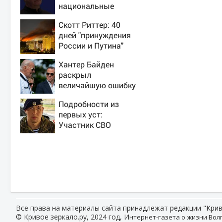
национальные
интересы России
Скотт Риттер: 40
дней "принуждения
России и Путина"
резко приблизили
Хантер Байден
крах режима
раскрыл
Зеленского
величайшую ошибку
своего отца:
Подробности из
бездействие против
первых уст:
Трампа
Участник СВО
рассказал, что
спасло его в
схватке с медведем
Все права на материалы сайта принадлежат редакции "Крив
© Кривое зеркало.ру, 2024 год, И
нтернет-газета о жизни Волг