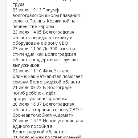
труда
23 июля
19:13
Триумф
волгоградской школы плавания:
золото Полины Козякиной на
первенстве Европы
23 июля
14:05
Волгоградская
область передала технику и
оборудование в зону СВО
23 июля
11:56
До 300 тысяч и
стипендия: как Волгоградская
область поддерживает лучших
выпускников
22 июля
11:10
Жильё стало
ближе: как маткапитал помогает
семьям Волгоградской области
21 июля
09:23
В Волгограде
погиб ребёнок: идёт
процессуальная проверка
20 июля
16:37
Волгоградская
область отправила в зону СВО 4
бронеавтомобиля «Сармат»
20 июля
14:15
Новое условие для
единого пособия в
Волгоградской области: с
21 июля нужен подтверждённый