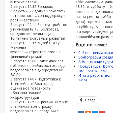
«Метроэлектротранс».
высокие ставки
5 августа
12:32
Бочаров:
18.32, в субботу - 6.
бюджет‑2027 должен сочетать
вокзала и до площа
осторожность, соцподдержку и
пятницам, по суббота
рост инвестиций
депо) горожане смогу
5 августа
09:44
Благоустройство
в субботу. А до кон
у гимназии № 10: Волгоград
выглядеть следующим
продолжает реализацию
троллейбусов размещ
10‑летней программы развития
4 августа
09:15
Музей СВО у
Еще по теме:
Мамаева
кургана — строительство на
Рейтинг неплательщ
финишной прямой
Волгоградцы созда
3 августа
15:00
Более двух лет
В Волгограде судим
публиковал фейки: волгоградца
Прокуратура Волг
подозревают в дискредитации
26/03/2016 17:47
ВС РФ
Итоги работы волг
3 августа
14:07
Подготовка к
14:24
1 сентября: в Волгограде
оценивают готовность
образовательной
инфраструктуры
Назад
3 августа
12:53
Агрессия на фоне
опьянения: волгоградку
подозревают в нападении с