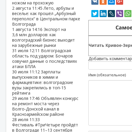
ножом на прохожую
2 августа
11:45
Лето, арбузы и
веселье: как прошёл „Арбузный
переполох“ в Центральном парке
Волгограда
Самое
1 августа
14:16
Экспорт на
3,6 млн долларов: как
волгоградский бизнес выходит
Читать Кривое-Зерк
на зарубежные рынки
31 июля
12:11
Волгоградская
область под ударом: Бочаров
Добавить комментар
озвучил данные о последствиях
атаки БПЛА
30 июля
11:12
Зарплаты
Имя (обязательное)
выпускников в химии и
фармацевтике: волгоградские
вузы закрепились в топ‑15
рейтинга
29 июля
17:46
Объявлен конкурс
на ремонт моста через
Волго‑Донской канал в
Красноармейском районе
28 июля
11:33
Фестиваль #ТриЧетыре пройдёт
в Волгограде 11–13 сентября