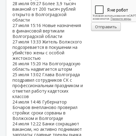
28 июля
09:27
Более 3,9 тысяч
вакансий от 200 тысяч рублей
открыто в Волгоградской
области
27 июля
15:16
Новые назначения
Отправить
в финансовой вертикали
Волгоградской области
27 июля
13:33
Житель Волжского
подозревается в покушении на
убийство жены с особой
жестокостью
26 июля
15:20
На Волгоградскую
область надвигается шторм
25 июля
13:02
Глава Волгограда
поздравил сотрудников СК с
профессиональным праздником и
отметил работу кадетских
классов
24 июля
14:46
Губернатор
Бочаров внепланово проверил
стройки: сроки сорваны в
Волжском и Волгограде
24 июля
12:22
Банки сокращают
вакансии, но активно поднимают
зарплаты: главные тренды рынка