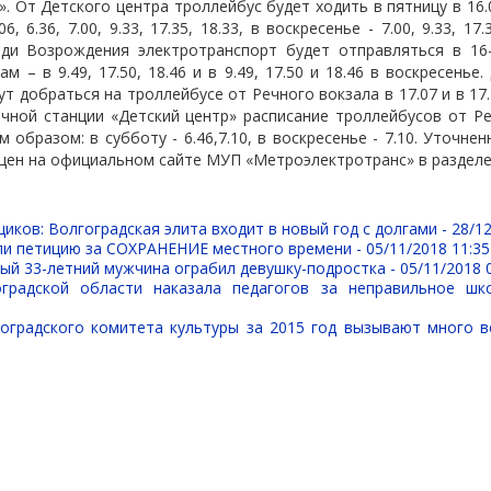
 От Детского центра троллейбус будет ходить в пятницу в 16.07,
06, 6.36, 7.00, 9.33, 17.35, 18.33, в воскресенье - 7.00, 9.33, 17
ди Возрождения электротранспорт будет отправляться в 16-2
м – в 9.49, 17.50, 18.46 и в 9.49, 17.50 и 18.46 в воскресенье
т добраться на троллейбусе от Речного вокзала в 17.07 и в 17.4
ечной станции «Детский центр» расписание троллейбусов от Р
 образом: в субботу - 6.46,7.10, в воскресенье - 7.10. Уточне
ен на официальном сайте МУП «Метроэлектротранс» в разделе
иков: Волгоградская элита входит в новый год с долгами -
28/12
ли петицию за СОХРАНЕНИЕ местного времени -
05/11/2018 11:35
ый 33-летний мужчина ограбил девушку-подростка -
05/11/2018 
оградской области наказала педагогов за неправильное шк
оградского комитета культуры за 2015 год вызывают много 