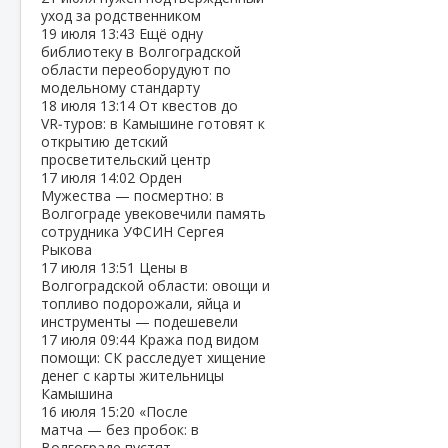
уход за родственником
19 июля
13:43
Ещё одну
библиотеку в Волгоградской
области переоборудуют по
модельному стандарту
18 июля
13:14
От квестов до
VR‑туров: в Камышине готовят к
открытию детский
просветительский центр
17 июля
14:02
Орден
Мужества — посмертно: в
Волгограде увековечили память
сотрудника УФСИН Сергея
Рыкова
17 июля
13:51
Цены в
Волгоградской области: овощи и
топливо подорожали, яйца и
инструменты — подешевели
17 июля
09:44
Кража под видом
помощи: СК расследует хищение
денег с карты жительницы
Камышина
16 июля
15:20
«После
матча — без пробок: в
Волгограде пустят