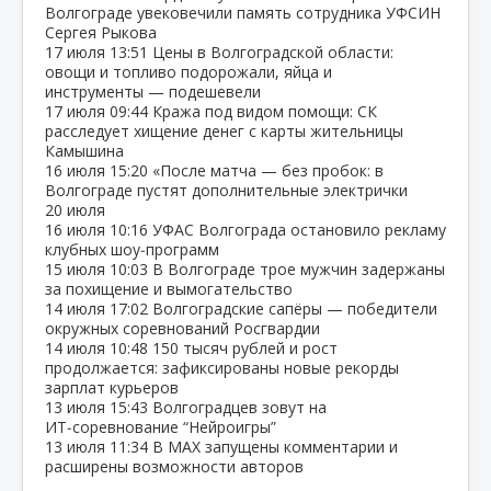
Волгограде увековечили память сотрудника УФСИН
Сергея Рыкова
17 июля
13:51
Цены в Волгоградской области:
овощи и топливо подорожали, яйца и
инструменты — подешевели
17 июля
09:44
Кража под видом помощи: СК
расследует хищение денег с карты жительницы
Камышина
16 июля
15:20
«После матча — без пробок: в
Волгограде пустят дополнительные электрички
20 июля
16 июля
10:16
УФАС Волгограда остановило рекламу
клубных шоу‑программ
15 июля
10:03
В Волгограде трое мужчин задержаны
за похищение и вымогательство
14 июля
17:02
Волгоградские сапёры — победители
окружных соревнований Росгвардии
14 июля
10:48
150 тысяч рублей и рост
продолжается: зафиксированы новые рекорды
зарплат курьеров
13 июля
15:43
Волгоградцев зовут на
ИТ‑соревнование “Нейроигры”
13 июля
11:34
В МАХ запущены комментарии и
расширены возможности авторов