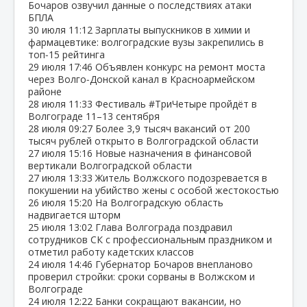
Бочаров озвучил данные о последствиях атаки
БПЛА
30 июля
11:12
Зарплаты выпускников в химии и
фармацевтике: волгоградские вузы закрепились в
топ‑15 рейтинга
29 июля
17:46
Объявлен конкурс на ремонт моста
через Волго‑Донской канал в Красноармейском
районе
28 июля
11:33
Фестиваль #ТриЧетыре пройдёт в
Волгограде 11–13 сентября
28 июля
09:27
Более 3,9 тысяч вакансий от 200
тысяч рублей открыто в Волгоградской области
27 июля
15:16
Новые назначения в финансовой
вертикали Волгоградской области
27 июля
13:33
Житель Волжского подозревается в
покушении на убийство жены с особой жестокостью
26 июля
15:20
На Волгоградскую область
надвигается шторм
25 июля
13:02
Глава Волгограда поздравил
сотрудников СК с профессиональным праздником и
отметил работу кадетских классов
24 июля
14:46
Губернатор Бочаров внепланово
проверил стройки: сроки сорваны в Волжском и
Волгограде
24 июля
12:22
Банки сокращают вакансии, но