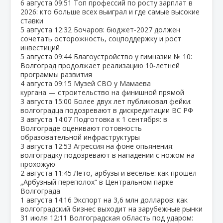
6 августа
09:51
Топ профессий по росту зарплат в
2026: кто больше всех выиграл и где самые высокие
ставки
5 августа
12:32
Бочаров: бюджет‑2027 должен
сочетать осторожность, соцподдержку и рост
инвестиций
5 августа
09:44
Благоустройство у гимназии № 10:
Волгоград продолжает реализацию 10‑летней
программы развития
4 августа
09:15
Музей СВО у Мамаева
кургана — строительство на финишной прямой
3 августа
15:00
Более двух лет публиковал фейки:
волгоградца подозревают в дискредитации ВС РФ
3 августа
14:07
Подготовка к 1 сентября: в
Волгограде оценивают готовность
образовательной инфраструктуры
3 августа
12:53
Агрессия на фоне опьянения:
волгоградку подозревают в нападении с ножом на
прохожую
2 августа
11:45
Лето, арбузы и веселье: как прошёл
„Арбузный переполох“ в Центральном парке
Волгограда
1 августа
14:16
Экспорт на 3,6 млн долларов: как
волгоградский бизнес выходит на зарубежные рынки
31 июля
12:11
Волгоградская область под ударом: