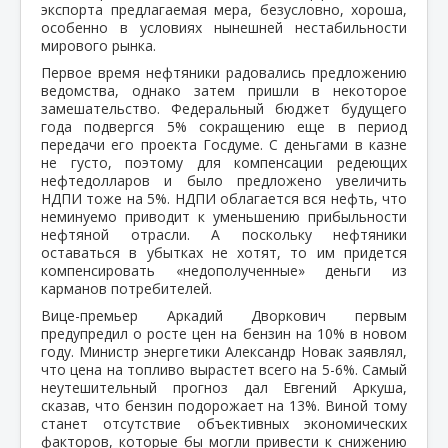
экспорта предлагаемая мера, безусловно, хороша,
особенно в условиях нынешней нестабильности
мирового рынка.
Первое время нефтяники радовались предложению
ведомства, однако затем пришли в некоторое
замешательство. Федеральный бюджет будущего
года подвергся 5% сокращению еще в период
передачи его проекта Госдуме. С деньгами в казне
не густо, поэтому для компенсации редеющих
нефтедолларов и было предложено увеличить
НДПИ тоже на 5%. НДПИ облагается вся нефть, что
неминуемо приводит к уменьшению прибыльности
нефтяной отрасли. А поскольку нефтяники
оставаться в убытках не хотят, то им придется
компенсировать «недополученные» деньги из
карманов потребителей.
Вице-премьер Аркадий Дворкович первым
предупредил о росте цен на бензин на 10% в новом
году. Министр энергетики Александр Новак заявлял,
что цена на топливо вырастет всего на 5-6%. Самый
неутешительный прогноз дал Евгений Аркуша,
сказав, что бензин подорожает на 13%. Виной тому
станет отсутствие объективных экономических
факторов, которые бы могли привести к снижению