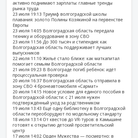
активно поднимают зарплаты: главные тренды
рынка труда
23 июля
19:13
Триумф волгоградской школы
плавания: золото Полины Козякиной на первенстве
Европы
23 июля
14:05
Волгоградская область передала
технику и оборудование в зону СВО
23 июля
11:56
До 300 тысяч и стипендия: как
Волгоградская область поддерживает лучших
выпускников
22 июля
11:10
Жильё стало ближе: как маткапитал
помогает семьям Волгоградской области
21 июля
09:23
В Волгограде погиб ребёнок: идёт
процессуальная проверка
20 июля
16:37
Волгоградская область отправила в
зону СВО 4 бронеавтомобиля «Сармат»
20 июля
14:15
Новое условие для единого пособия в
Волгоградской области: с 21 июля нужен
подтверждённый уход за родственником
19 июля
13:43
Ещё одну библиотеку в Волгоградской
области переоборудуют по модельному стандарту
18 июля
13:14
От квестов до VR‑туров: в Камышине
готовят к открытию детский просветительский
центр
17 июля
14:02
Орден Мужества — посмертно: в