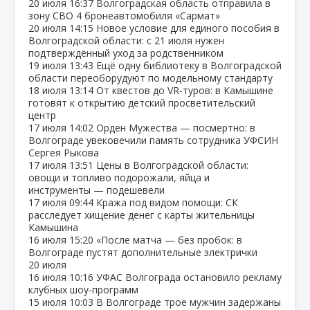
20 июля
16:37
Волгоградская область отправила в
зону СВО 4 бронеавтомобиля «Сармат»
20 июля
14:15
Новое условие для единого пособия в
Волгоградской области: с 21 июля нужен
подтверждённый уход за родственником
19 июля
13:43
Ещё одну библиотеку в Волгоградской
области переоборудуют по модельному стандарту
18 июля
13:14
От квестов до VR‑туров: в Камышине
готовят к открытию детский просветительский
центр
17 июля
14:02
Орден Мужества — посмертно: в
Волгограде увековечили память сотрудника УФСИН
Сергея Рыкова
17 июля
13:51
Цены в Волгоградской области:
овощи и топливо подорожали, яйца и
инструменты — подешевели
17 июля
09:44
Кража под видом помощи: СК
расследует хищение денег с карты жительницы
Камышина
16 июля
15:20
«После матча — без пробок: в
Волгограде пустят дополнительные электрички
20 июля
16 июля
10:16
УФАС Волгограда остановило рекламу
клубных шоу‑программ
15 июля
10:03
В Волгограде трое мужчин задержаны