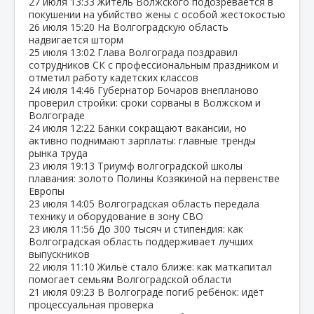
27 июля
13:33
Житель Волжского подозревается в
покушении на убийство жены с особой жестокостью
26 июля
15:20
На Волгоградскую область
надвигается шторм
25 июля
13:02
Глава Волгограда поздравил
сотрудников СК с профессиональным праздником и
отметил работу кадетских классов
24 июля
14:46
Губернатор Бочаров внепланово
проверил стройки: сроки сорваны в Волжском и
Волгограде
24 июля
12:22
Банки сокращают вакансии, но
активно поднимают зарплаты: главные тренды
рынка труда
23 июля
19:13
Триумф волгоградской школы
плавания: золото Полины Козякиной на первенстве
Европы
23 июля
14:05
Волгоградская область передала
технику и оборудование в зону СВО
23 июля
11:56
До 300 тысяч и стипендия: как
Волгоградская область поддерживает лучших
выпускников
22 июля
11:10
Жильё стало ближе: как маткапитал
помогает семьям Волгоградской области
21 июля
09:23
В Волгограде погиб ребёнок: идёт
процессуальная проверка