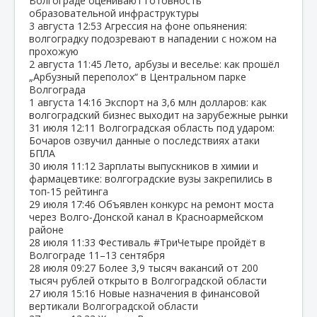
Волгограде оценивают готовность
образовательной инфраструктуры
3 августа
12:53
Агрессия на фоне опьянения:
волгоградку подозревают в нападении с ножом на
прохожую
2 августа
11:45
Лето, арбузы и веселье: как прошёл
„Арбузный переполох“ в Центральном парке
Волгограда
1 августа
14:16
Экспорт на 3,6 млн долларов: как
волгоградский бизнес выходит на зарубежные рынки
31 июля
12:11
Волгоградская область под ударом:
Бочаров озвучил данные о последствиях атаки
БПЛА
30 июля
11:12
Зарплаты выпускников в химии и
фармацевтике: волгоградские вузы закрепились в
топ‑15 рейтинга
29 июля
17:46
Объявлен конкурс на ремонт моста
через Волго‑Донской канал в Красноармейском
районе
28 июля
11:33
Фестиваль #ТриЧетыре пройдёт в
Волгограде 11–13 сентября
28 июля
09:27
Более 3,9 тысяч вакансий от 200
тысяч рублей открыто в Волгоградской области
27 июля
15:16
Новые назначения в финансовой
вертикали Волгоградской области