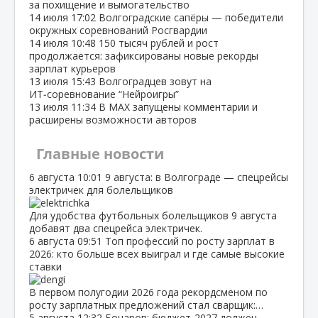
за похищение и вымогательство
14 июля
17:02
Волгоградские сапёры — победители
окружных соревнований Росгвардии
14 июля
10:48
150 тысяч рублей и рост
продолжается: зафиксированы новые рекорды
зарплат курьеров
13 июля
15:43
Волгоградцев зовут на
ИТ‑соревнование “Нейроигры”
13 июля
11:34
В МАХ запущены комментарии и
расширены возможности авторов
Главные новости
6 августа
10:01
9 августа: в Волгограде — спецрейсы
электричек для болельщиков
Для удобства футбольных болельщиков 9 августа
добавят два спецрейса электричек.
6 августа
09:51
Топ профессий по росту зарплат в
2026: кто больше всех выиграл и где самые высокие
ставки
В первом полугодии 2026 года рекордсменом по
росту зарплатных предложений стал сварщик:…
5 августа
12:32
Бочаров: бюджет‑2027 должен