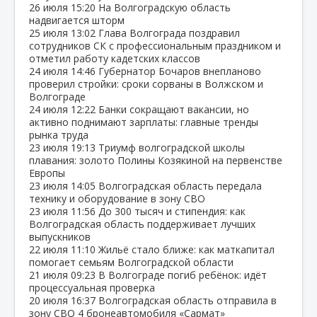
26 июля
15:20
На Волгоградскую область
надвигается шторм
25 июля
13:02
Глава Волгограда поздравил
сотрудников СК с профессиональным праздником и
отметил работу кадетских классов
24 июля
14:46
Губернатор Бочаров внепланово
проверил стройки: сроки сорваны в Волжском и
Волгограде
24 июля
12:22
Банки сокращают вакансии, но
активно поднимают зарплаты: главные тренды
рынка труда
23 июля
19:13
Триумф волгоградской школы
плавания: золото Полины Козякиной на первенстве
Европы
23 июля
14:05
Волгоградская область передала
технику и оборудование в зону СВО
23 июля
11:56
До 300 тысяч и стипендия: как
Волгоградская область поддерживает лучших
выпускников
22 июля
11:10
Жильё стало ближе: как маткапитал
помогает семьям Волгоградской области
21 июля
09:23
В Волгограде погиб ребёнок: идёт
процессуальная проверка
20 июля
16:37
Волгоградская область отправила в
зону СВО 4 бронеавтомобиля «Сармат»