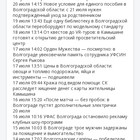
20 июля
14:15
Новое условие для единого пособия в
Волгоградской области: с 21 июля нужен
подтверждённый уход за родственником
19 июля
13:43
Ещё одну библиотеку в Волгоградской
области переоборудуют по модельному стандарту
18 июля
13:14
От квестов до VR‑туров: в Камышине
готовят к открытию детский просветительский
центр
17 июля
14:02
Орден Мужества — посмертно: в
Волгограде увековечили память сотрудника УФСИН
Сергея Рыкова
17 июля
13:51
Цены в Волгоградской области:
овощи и топливо подорожали, яйца и
инструменты — подешевели
17 июля
09:44
Кража под видом помощи: СК
расследует хищение денег с карты жительницы
Камышина
16 июля
15:20
«После матча — без пробок: в
Волгограде пустят дополнительные электрички
20 июля
16 июля
10:16
УФАС Волгограда остановило рекламу
клубных шоу‑программ
15 июля
10:03
В Волгограде трое мужчин задержаны
за похищение и вымогательство
14 июля
17:02
Волгоградские сапёры — победители