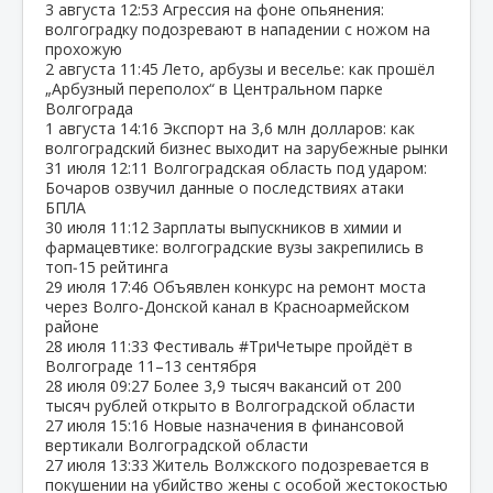
3 августа
12:53
Агрессия на фоне опьянения:
волгоградку подозревают в нападении с ножом на
прохожую
2 августа
11:45
Лето, арбузы и веселье: как прошёл
„Арбузный переполох“ в Центральном парке
Волгограда
1 августа
14:16
Экспорт на 3,6 млн долларов: как
волгоградский бизнес выходит на зарубежные рынки
31 июля
12:11
Волгоградская область под ударом:
Бочаров озвучил данные о последствиях атаки
БПЛА
30 июля
11:12
Зарплаты выпускников в химии и
фармацевтике: волгоградские вузы закрепились в
топ‑15 рейтинга
29 июля
17:46
Объявлен конкурс на ремонт моста
через Волго‑Донской канал в Красноармейском
районе
28 июля
11:33
Фестиваль #ТриЧетыре пройдёт в
Волгограде 11–13 сентября
28 июля
09:27
Более 3,9 тысяч вакансий от 200
тысяч рублей открыто в Волгоградской области
27 июля
15:16
Новые назначения в финансовой
вертикали Волгоградской области
27 июля
13:33
Житель Волжского подозревается в
покушении на убийство жены с особой жестокостью