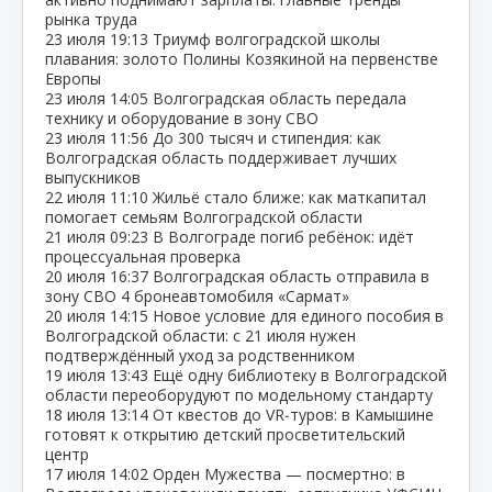
рынка труда
23 июля
19:13
Триумф волгоградской школы
плавания: золото Полины Козякиной на первенстве
Европы
23 июля
14:05
Волгоградская область передала
технику и оборудование в зону СВО
23 июля
11:56
До 300 тысяч и стипендия: как
Волгоградская область поддерживает лучших
выпускников
22 июля
11:10
Жильё стало ближе: как маткапитал
помогает семьям Волгоградской области
21 июля
09:23
В Волгограде погиб ребёнок: идёт
процессуальная проверка
20 июля
16:37
Волгоградская область отправила в
зону СВО 4 бронеавтомобиля «Сармат»
20 июля
14:15
Новое условие для единого пособия в
Волгоградской области: с 21 июля нужен
подтверждённый уход за родственником
19 июля
13:43
Ещё одну библиотеку в Волгоградской
области переоборудуют по модельному стандарту
18 июля
13:14
От квестов до VR‑туров: в Камышине
готовят к открытию детский просветительский
центр
17 июля
14:02
Орден Мужества — посмертно: в