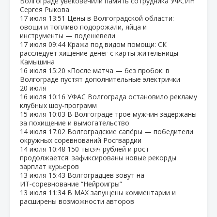
Волгограде увековечили память сотрудника УФСИН
Сергея Рыкова
17 июля
13:51
Цены в Волгоградской области:
овощи и топливо подорожали, яйца и
инструменты — подешевели
17 июля
09:44
Кража под видом помощи: СК
расследует хищение денег с карты жительницы
Камышина
16 июля
15:20
«После матча — без пробок: в
Волгограде пустят дополнительные электрички
20 июля
16 июля
10:16
УФАС Волгограда остановило рекламу
клубных шоу‑программ
15 июля
10:03
В Волгограде трое мужчин задержаны
за похищение и вымогательство
14 июля
17:02
Волгоградские сапёры — победители
окружных соревнований Росгвардии
14 июля
10:48
150 тысяч рублей и рост
продолжается: зафиксированы новые рекорды
зарплат курьеров
13 июля
15:43
Волгоградцев зовут на
ИТ‑соревнование “Нейроигры”
13 июля
11:34
В МАХ запущены комментарии и
расширены возможности авторов