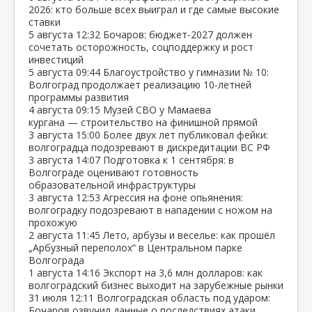
2026: кто больше всех выиграл и где самые высокие
ставки
5 августа
12:32
Бочаров: бюджет‑2027 должен
сочетать осторожность, соцподдержку и рост
инвестиций
5 августа
09:44
Благоустройство у гимназии № 10:
Волгоград продолжает реализацию 10‑летней
программы развития
4 августа
09:15
Музей СВО у Мамаева
кургана — строительство на финишной прямой
3 августа
15:00
Более двух лет публиковал фейки:
волгоградца подозревают в дискредитации ВС РФ
3 августа
14:07
Подготовка к 1 сентября: в
Волгограде оценивают готовность
образовательной инфраструктуры
3 августа
12:53
Агрессия на фоне опьянения:
волгоградку подозревают в нападении с ножом на
прохожую
2 августа
11:45
Лето, арбузы и веселье: как прошёл
„Арбузный переполох“ в Центральном парке
Волгограда
1 августа
14:16
Экспорт на 3,6 млн долларов: как
волгоградский бизнес выходит на зарубежные рынки
31 июля
12:11
Волгоградская область под ударом:
Бочаров озвучил данные о последствиях атаки