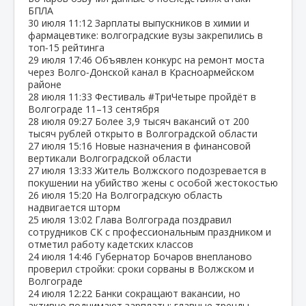
БПЛА
30 июля
11:12
Зарплаты выпускников в химии и
фармацевтике: волгоградские вузы закрепились в
топ‑15 рейтинга
29 июля
17:46
Объявлен конкурс на ремонт моста
через Волго‑Донской канал в Красноармейском
районе
28 июля
11:33
Фестиваль #ТриЧетыре пройдёт в
Волгограде 11–13 сентября
28 июля
09:27
Более 3,9 тысяч вакансий от 200
тысяч рублей открыто в Волгоградской области
27 июля
15:16
Новые назначения в финансовой
вертикали Волгоградской области
27 июля
13:33
Житель Волжского подозревается в
покушении на убийство жены с особой жестокостью
26 июля
15:20
На Волгоградскую область
надвигается шторм
25 июля
13:02
Глава Волгограда поздравил
сотрудников СК с профессиональным праздником и
отметил работу кадетских классов
24 июля
14:46
Губернатор Бочаров внепланово
проверил стройки: сроки сорваны в Волжском и
Волгограде
24 июля
12:22
Банки сокращают вакансии, но
активно поднимают зарплаты: главные тренды