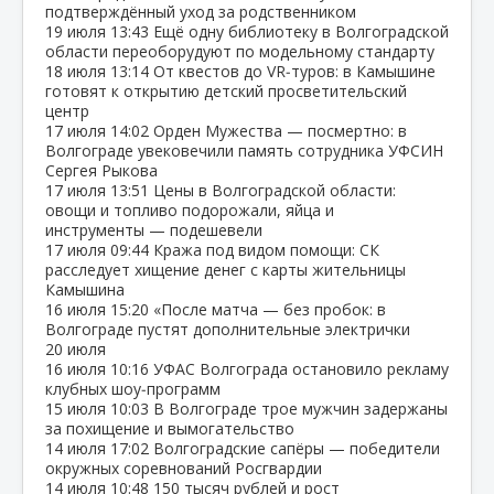
подтверждённый уход за родственником
19 июля
13:43
Ещё одну библиотеку в Волгоградской
области переоборудуют по модельному стандарту
18 июля
13:14
От квестов до VR‑туров: в Камышине
готовят к открытию детский просветительский
центр
17 июля
14:02
Орден Мужества — посмертно: в
Волгограде увековечили память сотрудника УФСИН
Сергея Рыкова
17 июля
13:51
Цены в Волгоградской области:
овощи и топливо подорожали, яйца и
инструменты — подешевели
17 июля
09:44
Кража под видом помощи: СК
расследует хищение денег с карты жительницы
Камышина
16 июля
15:20
«После матча — без пробок: в
Волгограде пустят дополнительные электрички
20 июля
16 июля
10:16
УФАС Волгограда остановило рекламу
клубных шоу‑программ
15 июля
10:03
В Волгограде трое мужчин задержаны
за похищение и вымогательство
14 июля
17:02
Волгоградские сапёры — победители
окружных соревнований Росгвардии
14 июля
10:48
150 тысяч рублей и рост