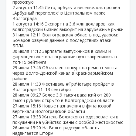
прохожую
2 августа
11:45
Лето, арбузы и веселье: как прошёл
„Арбузный переполох“ в Центральном парке
Волгограда
1 августа
14:16
Экспорт на 3,6 млн долларов: как
волгоградский бизнес выходит на зарубежные рынки
31 июля
12:11
Волгоградская область под ударом:
Бочаров озвучил данные о последствиях атаки
БПЛА
30 июля
11:12
Зарплаты выпускников в химии и
фармацевтике: волгоградские вузы закрепились в
топ‑15 рейтинга
29 июля
17:46
Объявлен конкурс на ремонт моста
через Волго‑Донской канал в Красноармейском
районе
28 июля
11:33
Фестиваль #ТриЧетыре пройдёт в
Волгограде 11–13 сентября
28 июля
09:27
Более 3,9 тысяч вакансий от 200
тысяч рублей открыто в Волгоградской области
27 июля
15:16
Новые назначения в финансовой
вертикали Волгоградской области
27 июля
13:33
Житель Волжского подозревается в
покушении на убийство жены с особой жестокостью
26 июля
15:20
На Волгоградскую область
надвигается шторм