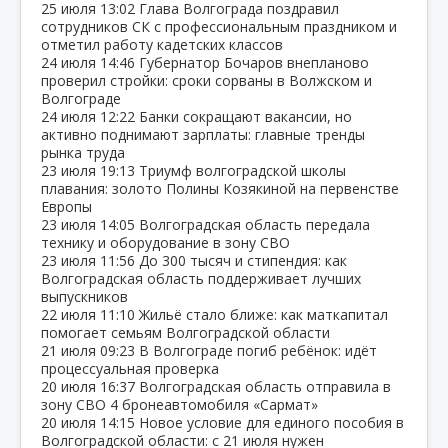
25 июля
13:02
Глава Волгограда поздравил
сотрудников СК с профессиональным праздником и
отметил работу кадетских классов
24 июля
14:46
Губернатор Бочаров внепланово
проверил стройки: сроки сорваны в Волжском и
Волгограде
24 июля
12:22
Банки сокращают вакансии, но
активно поднимают зарплаты: главные тренды
рынка труда
23 июля
19:13
Триумф волгоградской школы
плавания: золото Полины Козякиной на первенстве
Европы
23 июля
14:05
Волгоградская область передала
технику и оборудование в зону СВО
23 июля
11:56
До 300 тысяч и стипендия: как
Волгоградская область поддерживает лучших
выпускников
22 июля
11:10
Жильё стало ближе: как маткапитал
помогает семьям Волгоградской области
21 июля
09:23
В Волгограде погиб ребёнок: идёт
процессуальная проверка
20 июля
16:37
Волгоградская область отправила в
зону СВО 4 бронеавтомобиля «Сармат»
20 июля
14:15
Новое условие для единого пособия в
Волгоградской области: с 21 июля нужен