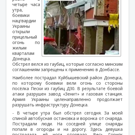
четыре часа
утра,
боевики
нацгвардии
Украины
открыли
прицельный
огонь по
жилым
кварталам
Донецка.
Обстрел велся из гаубиц, которые согласно минским
соглашениям запрещены к применению в Донбассе.
Наиболее пострадал Куйбышевский район Донецка,
по которому боевики вели огонь со стороны
посёлка Пески из гаубиц Д30. В результате боевой
атаки разрушен завод «Зенит» и газовая станция.
Армия Украины целенаправленно продолжает
разрушать инфраструктуру Донецка.
- В четыре утра был обстрел сегодня. За моей
спиной автобусная остановка и воронка от снаряда.
Пострадали люди. На соседней улице снаряды
попали в огороды и на дорогу. Здесь девушка
пострадала, ей ноги оторвало. Весь Горняк