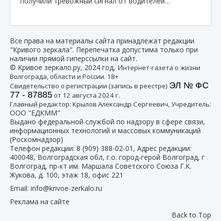
получили тревожный сигнал от водителей…
Все права на материалы сайта принадлежат редакции
"Кривого зеркала". Перепечатка допустима только при
наличии прямой гиперссылки на сайт.
© Кривое зеркало.ру, 2024 год, И
нтернет-газета о жизни
Волгограда, области и России. 18+
ЭЛ № ФС
Свидетельство о регистрации (запись в реестре)
77 - 87885
от 12 августа 2024 г.
:
Главный редактор: Крылов Александр Сергеевич, Учредитель
ООО "ЕДКММ"
Выдано федеральной службой по надзору в сфере связи,
информационных технологий и массовых коммуникаций
(Роскомнадзор)
Телефон редакции:
8 (909) 388-02-01
, Адрес редакции:
400048, Волгоградская обл, г.о. город-герой Волгоград, г
Волгоград, пр-кт им. Маршала Советского Союза Г.К.
Жукова, д. 100, этаж 18, офис 221
Email:
info@krivoe-zerkalo.ru
Реклама на сайте
Back to Top