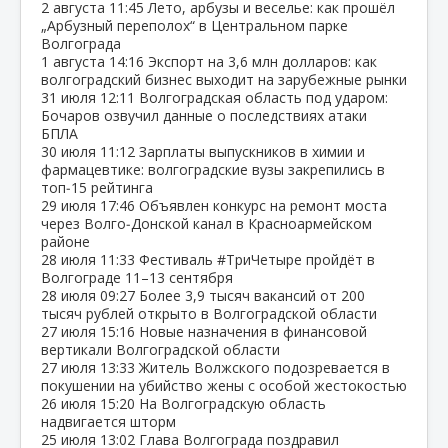
2 августа
11:45
Лето, арбузы и веселье: как прошёл
„Арбузный переполох“ в Центральном парке
Волгограда
1 августа
14:16
Экспорт на 3,6 млн долларов: как
волгоградский бизнес выходит на зарубежные рынки
31 июля
12:11
Волгоградская область под ударом:
Бочаров озвучил данные о последствиях атаки
БПЛА
30 июля
11:12
Зарплаты выпускников в химии и
фармацевтике: волгоградские вузы закрепились в
топ‑15 рейтинга
29 июля
17:46
Объявлен конкурс на ремонт моста
через Волго‑Донской канал в Красноармейском
районе
28 июля
11:33
Фестиваль #ТриЧетыре пройдёт в
Волгограде 11–13 сентября
28 июля
09:27
Более 3,9 тысяч вакансий от 200
тысяч рублей открыто в Волгоградской области
27 июля
15:16
Новые назначения в финансовой
вертикали Волгоградской области
27 июля
13:33
Житель Волжского подозревается в
покушении на убийство жены с особой жестокостью
26 июля
15:20
На Волгоградскую область
надвигается шторм
25 июля
13:02
Глава Волгограда поздравил