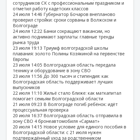
сотрудников СК с профессиональным праздником и
отметил работу кадетских классов
24 июля
14:46
Губернатор Бочаров внепланово
проверил стройки: сроки сорваны в Волжском и
Волгограде
24 июля
12:22
Банки сокращают вакансии, но
активно поднимают зарплаты: главные тренды
рынка труда
23 июля
19:13
Триумф волгоградской школы
плавания: золото Полины Козякиной на первенстве
Европы
23 июля
14:05
Волгоградская область передала
технику и оборудование в зону СВО
23 июля
11:56
До 300 тысяч и стипендия: как
Волгоградская область поддерживает лучших
выпускников
22 июля
11:10
Жильё стало ближе: как маткапитал
помогает семьям Волгоградской области
21 июля
09:23
В Волгограде погиб ребёнок: идёт
процессуальная проверка
20 июля
16:37
Волгоградская область отправила в
зону СВО 4 бронеавтомобиля «Сармат»
20 июля
14:15
Новое условие для единого пособия в
Волгоградской области: с 21 июля нужен
подтверждённый уход за родственником