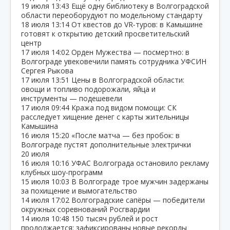
19 июля
13:43
Ещё одну библиотеку в Волгоградской
области переоборудуют по модельному стандарту
18 июля
13:14
От квестов до VR‑туров: в Камышине
готовят к открытию детский просветительский
центр
17 июля
14:02
Орден Мужества — посмертно: в
Волгограде увековечили память сотрудника УФСИН
Сергея Рыкова
17 июля
13:51
Цены в Волгоградской области:
овощи и топливо подорожали, яйца и
инструменты — подешевели
17 июля
09:44
Кража под видом помощи: СК
расследует хищение денег с карты жительницы
Камышина
16 июля
15:20
«После матча — без пробок: в
Волгограде пустят дополнительные электрички
20 июля
16 июля
10:16
УФАС Волгограда остановило рекламу
клубных шоу‑программ
15 июля
10:03
В Волгограде трое мужчин задержаны
за похищение и вымогательство
14 июля
17:02
Волгоградские сапёры — победители
окружных соревнований Росгвардии
14 июля
10:48
150 тысяч рублей и рост
продолжается: зафиксированы новые рекорды