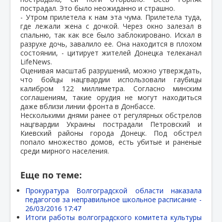
пострадал. Это было неожиданно и страшно.
- Утром прилетела к нам эта чума. Прилетела туда,
где лежали жена с дочкой. Через окно залезал в
спальню, так как все было заблокировано. Искал в
разрухе дочь, завалило ее. Она находится в плохом
состоянии, - цитирует жителей Донецка телеканал
LifeNews.
Оценивая масштаб разрушений, можно утверждать,
что бойцы нацгвардии использовали гаубицы
калибром 122 миллиметра. Согласно минским
соглашениям, такие орудия не могут находиться
даже вблизи линии фронта в Донбассе.
Несколькими днями ранее от регулярных обстрелов
нацгвардии Украины пострадали Петровский и
Киевский районы города Донецк. Под обстрел
попало множество домов, есть убитые и раненые
среди мирного населения.
Еще по теме:
Прокуратура Волгоградской области наказала
педагогов за неправильное школьное расписание -
26/03/2016 17:47
Итоги работы волгоградского комитета культуры