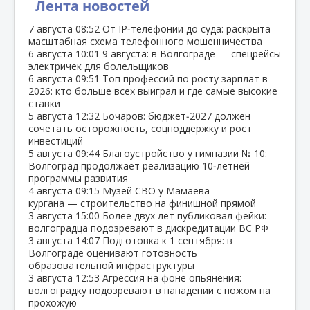
Лента новостей
7 августа
08:52
От IP‑телефонии до суда: раскрыта
масштабная схема телефонного мошенничества
6 августа
10:01
9 августа: в Волгограде — спецрейсы
электричек для болельщиков
6 августа
09:51
Топ профессий по росту зарплат в
2026: кто больше всех выиграл и где самые высокие
ставки
5 августа
12:32
Бочаров: бюджет‑2027 должен
сочетать осторожность, соцподдержку и рост
инвестиций
5 августа
09:44
Благоустройство у гимназии № 10:
Волгоград продолжает реализацию 10‑летней
программы развития
4 августа
09:15
Музей СВО у Мамаева
кургана — строительство на финишной прямой
3 августа
15:00
Более двух лет публиковал фейки:
волгоградца подозревают в дискредитации ВС РФ
3 августа
14:07
Подготовка к 1 сентября: в
Волгограде оценивают готовность
образовательной инфраструктуры
3 августа
12:53
Агрессия на фоне опьянения:
волгоградку подозревают в нападении с ножом на
прохожую