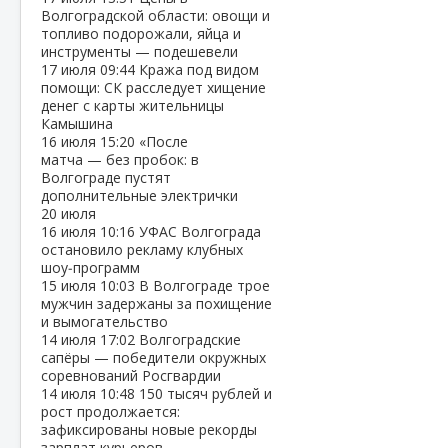
Волгоградской области: овощи и
топливо подорожали, яйца и
инструменты — подешевели
17 июля
09:44
Кража под видом
помощи: СК расследует хищение
денег с карты жительницы
Камышина
16 июля
15:20
«После
матча — без пробок: в
Волгограде пустят
дополнительные электрички
20 июля
16 июля
10:16
УФАС Волгограда
остановило рекламу клубных
шоу‑программ
15 июля
10:03
В Волгограде трое
мужчин задержаны за похищение
и вымогательство
14 июля
17:02
Волгоградские
сапёры — победители окружных
соревнований Росгвардии
14 июля
10:48
150 тысяч рублей и
рост продолжается:
зафиксированы новые рекорды
зарплат курьеров