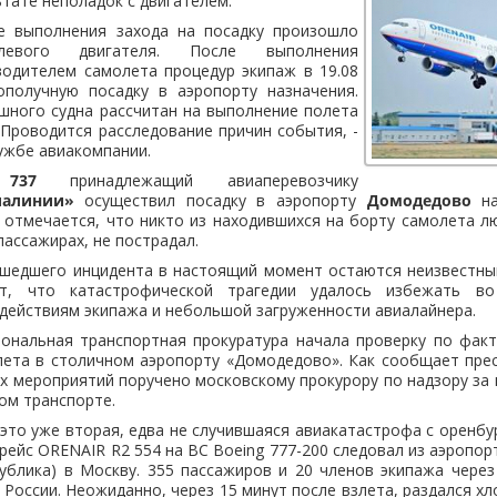
ьтате неполадок с двигателем.
е выполнения захода на посадку произошло
левого двигателя. После выполнения
водителем самолета процедур экипаж в 19.08
получную посадку в аэропорту назначения.
шного судна рассчитан на выполнение полета
 Проводится расследование причин события, -
ужбе авиакомпании.
737
принадлежащий авиаперевозчику
иалинии»
осуществил посадку в аэропорту
Домодедово
на
, отмечается, что никто из находившихся на борту самолета лю
пассажирах, не пострадал.
шедшего инцидента в настоящий момент остаются неизвестным
т, что катастрофической трагедии удалось избежать во
действиям экипажа и небольшой загруженности авиалайнера.
ональная транспортная прокуратура начала проверку по факт
лета в столичном аэропорту «Домодедово». Как сообщает прес
х мероприятий поручено московскому прокурору по надзору за
ом транспорте.
 это уже вторая, едва не случившаяся авиакатастрофа с оренбу
 рейс ORENAIR R2 554 на ВС Boeing 777-200 следовал из аэропор
ублика) в Москву. 355 пассажиров и 20 членов экипажа чере
 России. Неожиданно, через 15 минут после взлета, раздался хл