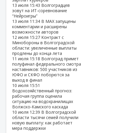
13 июля
15:43
Волгоградцев
зовут на ИТ‑соревнование
“Нейроигры”
13 июля
11:34
В МАХ запущены
комментарии и расширены
возможности авторов
12 июля
15:27
Контракт с
Минобороны в Волгоградской
области: увеличенные выплаты
продлены до конца лета
11 июля
15:18
Волгоград примет
полуфинал федерального смотра
наставников: 500 участников из
ЮФО и СКФО поборются за
выход в финал
10 июля
15:51
Водохозяйственный прогноз:
рабочая группа оценила
ситуацию на водохранилищах
Волжско‑Камского каскада
10 июля
12:39
В Волгоградской
области тысячи семей получили
новую выплату: как работает
мера поддержки