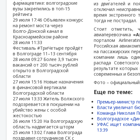
фармацевтике: волгоградские
из двигателей и по
вузы закрепились в топ‑15
отключил неисправны
рейтинга
время экстренного 
29 июля
17:46
Объявлен конкурс
тогда не пострадал.
на ремонт моста через
Стоит отметить,
Волго‑Донской канал в
авиаперевозчика
«А
Красноармейском районе
порталом Airlinera
28 июля
11:33
Российская авиакомп
Фестиваль #ТриЧетыре пройдёт
на пассажирских пер
в Волгограде 11–13 сентября
компании лишь один
28 июля
09:27
Более 3,9 тысяч
распада Советског
вакансий от 200 тысяч рублей
результате которых 
открыто в Волгоградской
современных и безоп
области
27 июля
15:16
Новые назначения
Фото – официальный 
в финансовой вертикали
Еще по теме:
Волгоградской области
27 июля
13:33
Житель Волжского
Премьер-министр п
подозревается в покушении на
Власти увеличат бю
убийство жены с особой
Команда Николая П
жестокостью
Волгоградское «Дин
26 июля
15:20
На Волгоградскую
УФАС ищет компани
область надвигается шторм
13:39
25 июля
13:02
Глава Волгограда
поздравил сотрудников СК с