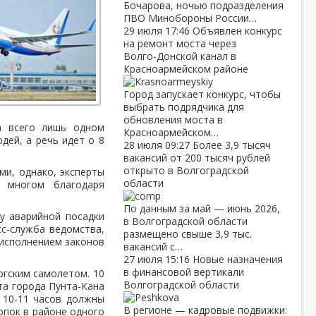
Бочарова, ночью подразделения
ПВО Минобороны России…
29 июля
17:46
Объявлен конкурс
на ремонт моста через
Волго‑Донской канал в
Красноармейском районе
Город запускает конкурс, чтобы
выбрать подрядчика для
обновления моста в
 всего лишь одном
Красноармейском…
дей, а речь идет о 8
28 июля
09:27
Более 3,9 тысяч
вакансий от 200 тысяч рублей
открыто в Волгоградской
и, однако, эксперты
области
 многом благодаря
По данным за май — июнь 2026,
у аварийной посадки
в Волгоградской области
с-служба ведомства,
размещено свыше 3,9 тыс.
 исполнением законов
вакансий с…
27 июля
15:16
Новые назначения
в финансовой вертикали
ргским самолетом. 10
Волгоградской области
та города Пунта-Кана
з 10-11 часов должны
В регионе — кадровые подвижки:
опок в районе одного