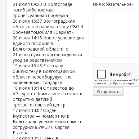
21 июля
09:23
В Волгограде
Имя (обязательное)
погиб ребёнок: идёт
процессуальная проверка
20 июля
16:37
Волгоградская
область отправила в зону СВО 4
бронеавтомобиля «Сармат»
20 июля
14:15
Новое условие для
единого пособия в
Волгоградской области: с
21 июля нужен подтверждённый
уход за родственником
19 июля
13:43
Ещё одну
библиотеку в Волгоградской
области переоборудуют по
модельному стандарту
18 июля
13:14
От квестов до
Отправить
VR‑туров: в Камышине готовят к
открытию детский
просветительский центр
17 июля
14:02
Орден
Мужества — посмертно: в
Волгограде увековечили память
сотрудника УФСИН Сергея
Рыкова
17 июля
13:51
Цены в