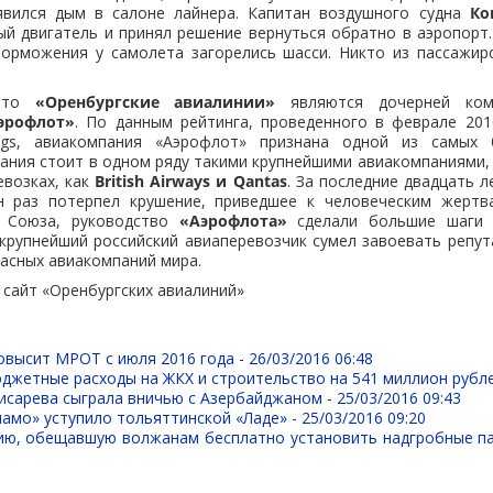
явился дым в салоне лайнера. Капитан воздушного судна
Ко
й двигатель и принял решение вернуться обратно в аэропорт
торможения у самолета загорелись шасси. Никто из пассажир
 что
«Оренбургские авиалинии»
являются дочерней комп
эрофлот»
. По данным рейтинга, проведенного в феврале 201
tings, авиакомпания «Аэрофлот» признана одной из самых
ания стоит в одном ряду такими крупнейшими авиакомпаниями
евозках, как
British Airways и Qantas
. За последние двадцать л
 раз потерпел крушение, приведшее к человеческим жертв
о Союза, руководство
«Аэрофлота»
сделали большие шаги 
крупнейший российский авиаперевозчик сумел завоевать репу
асных авиакомпаний мира.
сайт «Оренбургских авиалиний»
овысит МРОТ с июля 2016 года -
26/03/2016 06:48
джетные расходы на ЖКХ и строительство на 541 миллион рубл
исарева сыграла вничью с Азербайджаном -
25/03/2016 09:43
амо» уступило тольяттинской «Ладе» -
25/03/2016 09:20
ю, обещавшую волжанам бесплатно установить надгробные п