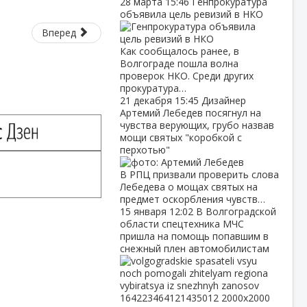
28 марта
15:46
Генпрокуратура
объявила цель ревизий в НКО
Вперед
Как сообщалось ранее, в
Волгограде пошла волна
проверок НКО. Среди других
прокуратура…
21 декабря
15:45
Дизайнер
Артемий Лебедев посягнул на
чувства верующих, грубо назвав
мощи святых "коробкой с
перхотью"
В РПЦ призвали проверить слова
Лебедева о мощах святых на
предмет оскорбления чувств…
15 января
12:02
В Волгоградской
области спецтехника МЧС
пришла на помощь попавшим в
снежный плен автомобилистам