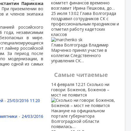
комитет финансов временно
нстантин Парикожа
возглавит Ирина Пешкова, до…
. При приземлении во
25 июля
13:02
Глава Волгограда
ов и членов экипажа
поздравил сотрудников СК с
профессиональным праздником и
анией российского
отметил работу кадетских
6 года, независимым
классов
 безопасных в мире.
, специализирующиеся
Глава Волгограда Владимир
ет лайнер российской
Марченко принял участие в
ам. За период после
коллегии Следственного
по модернизации, в
управления СК…
тацию одной из самых
Самые читаемые
14 февраля
12:21
Сколько ни
говори: Боженов, Боженов –
мост не появится
ей -
25/03/2016 11:20
Накануне на официальном
портале губернатора
амятники -
24/03/2016
Волгоградской области
появилась…