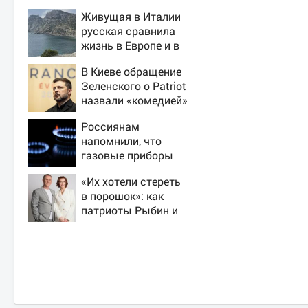
Живущая в Италии
русская сравнила
жизнь в Европе и в
Крыму
В Киеве обращение
Зеленского о Patriot
назвали «комедией»
Россиянам
напомнили, что
газовые приборы
нельзя
«Их хотели стереть
ремонтировать
в порошок»: как
самостоятельно
патриоты Рыбин и
Сенчукова бросили
вызов «гнилому
шоу-бизу»