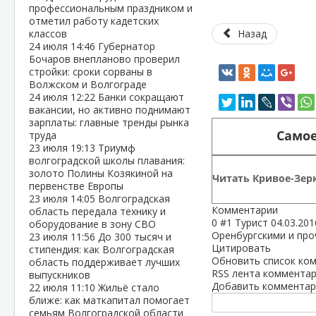
профессиональным праздником и
отметил работу кадетских
классов
Назад
24 июля
14:46
Губернатор
Бочаров внепланово проверил
стройки: сроки сорваны в
Волжском и Волгограде
24 июля
12:22
Банки сокращают
вакансии, но активно поднимают
зарплаты: главные тренды рынка
Самое
труда
23 июля
19:13
Триумф
волгоградской школы плавания:
золото Полины Козякиной на
Читать Кривое-Зерк
первенстве Европы
23 июля
14:05
Волгоградская
Комментарии
область передала технику и
0
#1
Турист
04.03.201
оборудование в зону СВО
Оренбургскими и про
23 июля
11:56
До 300 тысяч и
Цитировать
стипендия: как Волгоградская
Обновить список ко
область поддерживает лучших
RSS лента комментар
выпускников
Добавить комментар
22 июля
11:10
Жильё стало
ближе: как маткапитал помогает
семьям Волгоградской области