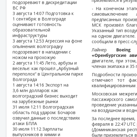
приземлился в резул
подозревают в дискредитации
ВС РФ
- На конечном этап
3 августа
14:07
Подготовка к
самовыключение 
1 сентября: в Волгограде
предписанных произ
оценивают готовность
МСК произвёл благо
образовательной
Указанный тип возду
инфраструктуры
на одном двигателе.
3 августа
12:53
Агрессия на фоне
сообщили в пресс-сл
опьянения: волгоградку
Лайнер
Boeing 
подозревают в нападении с
«Оренбургские ав
ножом на прохожую
двигателе, при этом
2 августа
11:45
Лето, арбузы и
членах экипажа и 35 
веселье: как прошёл „Арбузный
переполох“ в Центральном парке
Подробности произо
Волгограда
отмечают тот фак
1 августа
14:16
Экспорт на
квалифицированным 
3,6 млн долларов: как
Московская межреги
волгоградский бизнес выходит
пассажирского само
на зарубежные рынки
проведение указанны
31 июля
12:11
Волгоградская
на воздушном и водн
область под ударом: Бочаров
озвучил данные о последствиях
За последнее время,
атаки БПЛА
февраля в 22:47 UTC
30 июля
11:12
Зарплаты
(Доминиканская респ
выпускников в химии и
были приземлиться в