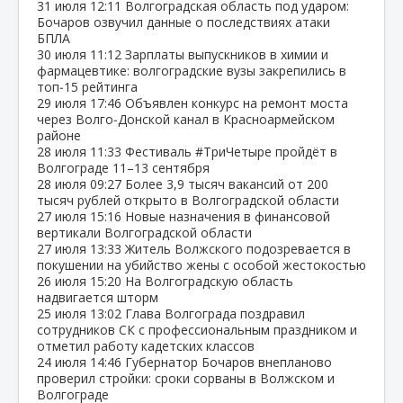
31 июля
12:11
Волгоградская область под ударом:
Бочаров озвучил данные о последствиях атаки
БПЛА
30 июля
11:12
Зарплаты выпускников в химии и
фармацевтике: волгоградские вузы закрепились в
топ‑15 рейтинга
29 июля
17:46
Объявлен конкурс на ремонт моста
через Волго‑Донской канал в Красноармейском
районе
28 июля
11:33
Фестиваль #ТриЧетыре пройдёт в
Волгограде 11–13 сентября
28 июля
09:27
Более 3,9 тысяч вакансий от 200
тысяч рублей открыто в Волгоградской области
27 июля
15:16
Новые назначения в финансовой
вертикали Волгоградской области
27 июля
13:33
Житель Волжского подозревается в
покушении на убийство жены с особой жестокостью
26 июля
15:20
На Волгоградскую область
надвигается шторм
25 июля
13:02
Глава Волгограда поздравил
сотрудников СК с профессиональным праздником и
отметил работу кадетских классов
24 июля
14:46
Губернатор Бочаров внепланово
проверил стройки: сроки сорваны в Волжском и
Волгограде