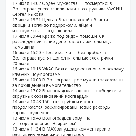
17 июля
14:02
Орден Мужества — посмертно: в
Волгограде увековечили память сотрудника УФСИН
Сергея Рыкова
17 июля
13:51
Цены в Волгоградской области:
овощи и топливо подорожали, яйца и
инструменты — подешевели
17 июля
09:44
Кража под видом помощи: СК
расследует хищение денег с карты жительницы
Камышина
16 июля
15:20
«После матча — без пробок: в
Волгограде пустят дополнительные электрички
20 июля
16 июля
10:16
УФАС Волгограда остановило рекламу
клубных шоу‑программ
15 июля
10:03
В Волгограде трое мужчин задержаны
за похищение и вымогательство
14 июля
17:02
Волгоградские сапёры — победители
окружных соревнований Росгвардии
14 июля
10:48
150 тысяч рублей и рост
продолжается: зафиксированы новые рекорды
зарплат курьеров
13 июля
15:43
Волгоградцев зовут на
ИТ‑соревнование “Нейроигры”
13 июля
11:34
В МАХ запущены комментарии и
расширены возможности авторов