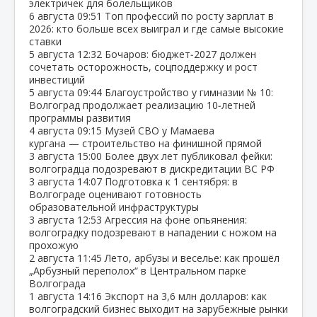
электричек для болельщиков
6 августа
09:51
Топ профессий по росту зарплат в
2026: кто больше всех выиграл и где самые высокие
ставки
5 августа
12:32
Бочаров: бюджет‑2027 должен
сочетать осторожность, соцподдержку и рост
инвестиций
5 августа
09:44
Благоустройство у гимназии № 10:
Волгоград продолжает реализацию 10‑летней
программы развития
4 августа
09:15
Музей СВО у Мамаева
кургана — строительство на финишной прямой
3 августа
15:00
Более двух лет публиковал фейки:
волгоградца подозревают в дискредитации ВС РФ
3 августа
14:07
Подготовка к 1 сентября: в
Волгограде оценивают готовность
образовательной инфраструктуры
3 августа
12:53
Агрессия на фоне опьянения:
волгоградку подозревают в нападении с ножом на
прохожую
2 августа
11:45
Лето, арбузы и веселье: как прошёл
„Арбузный переполох“ в Центральном парке
Волгограда
1 августа
14:16
Экспорт на 3,6 млн долларов: как
волгоградский бизнес выходит на зарубежные рынки