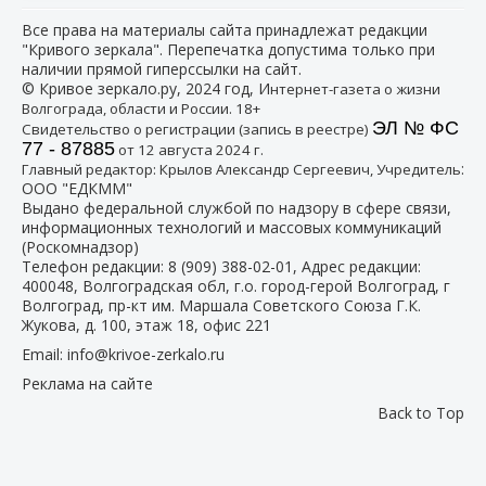
Все права на материалы сайта принадлежат редакции
"Кривого зеркала". Перепечатка допустима только при
наличии прямой гиперссылки на сайт.
© Кривое зеркало.ру, 2024 год, И
нтернет-газета о жизни
Волгограда, области и России. 18+
ЭЛ № ФС
Свидетельство о регистрации (запись в реестре)
77 - 87885
от 12 августа 2024 г.
:
Главный редактор: Крылов Александр Сергеевич, Учредитель
ООО "ЕДКММ"
Выдано федеральной службой по надзору в сфере связи,
информационных технологий и массовых коммуникаций
(Роскомнадзор)
Телефон редакции:
8 (909) 388-02-01
, Адрес редакции:
400048, Волгоградская обл, г.о. город-герой Волгоград, г
Волгоград, пр-кт им. Маршала Советского Союза Г.К.
Жукова, д. 100, этаж 18, офис 221
Email:
info@krivoe-zerkalo.ru
Реклама на сайте
Back to Top