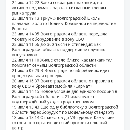
24 июля
12:22
Банки сокращают вакансии, но
активно поднимают зарплаты: главные тренды
рынка труда
23 июля
19:13
Триумф волгоградской школы
плавания: золото Полины Козякиной на первенстве
Европы
23 июля
14:05
Волгоградская область передала
технику и оборудование в зону СВО
23 июля
11:56
До 300 тысяч и стипендия: как
Волгоградская область поддерживает лучших
выпускников
22 июля
11:10
Жильё стало ближе: как маткапитал
помогает семьям Волгоградской области
21 июля
09:23
В Волгограде погиб ребёнок: идёт
процессуальная проверка
20 июля
16:37
Волгоградская область отправила в
зону СВО 4 бронеавтомобиля «Сармат»
20 июля
14:15
Новое условие для единого пособия в
Волгоградской области: с 21 июля нужен
подтверждённый уход за родственником
19 июля
13:43
Ещё одну библиотеку в Волгоградской
области переоборудуют по модельному стандарту
18 июля
13:14
От квестов до VR‑туров: в Камышине
готовят к открытию детский просветительский
центр