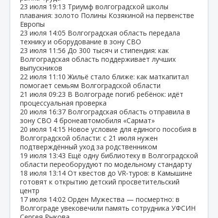
23 июля
19:13
Триумф волгоградской школы
плавания: золото Полины Козякиной на первенстве
Европы
23 июля
14:05
Волгоградская область передала
технику и оборудование в зону СВО
23 июля
11:56
До 300 тысяч и стипендия: как
Волгоградская область поддерживает лучших
выпускников
22 июля
11:10
Жильё стало ближе: как маткапитал
помогает семьям Волгоградской области
21 июля
09:23
В Волгограде погиб ребёнок: идёт
процессуальная проверка
20 июля
16:37
Волгоградская область отправила в
зону СВО 4 бронеавтомобиля «Сармат»
20 июля
14:15
Новое условие для единого пособия в
Волгоградской области: с 21 июля нужен
подтверждённый уход за родственником
19 июля
13:43
Ещё одну библиотеку в Волгоградской
области переоборудуют по модельному стандарту
18 июля
13:14
От квестов до VR‑туров: в Камышине
готовят к открытию детский просветительский
центр
17 июля
14:02
Орден Мужества — посмертно: в
Волгограде увековечили память сотрудника УФСИН
Сергея Рыкова