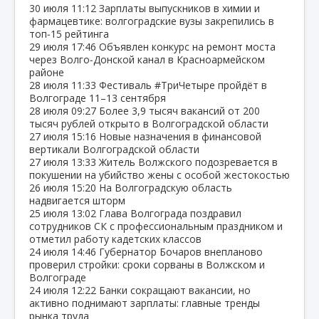
30 июля
11:12
Зарплаты выпускников в химии и
фармацевтике: волгоградские вузы закрепились в
топ‑15 рейтинга
29 июля
17:46
Объявлен конкурс на ремонт моста
через Волго‑Донской канал в Красноармейском
районе
28 июля
11:33
Фестиваль #ТриЧетыре пройдёт в
Волгограде 11–13 сентября
28 июля
09:27
Более 3,9 тысяч вакансий от 200
тысяч рублей открыто в Волгоградской области
27 июля
15:16
Новые назначения в финансовой
вертикали Волгоградской области
27 июля
13:33
Житель Волжского подозревается в
покушении на убийство жены с особой жестокостью
26 июля
15:20
На Волгоградскую область
надвигается шторм
25 июля
13:02
Глава Волгограда поздравил
сотрудников СК с профессиональным праздником и
отметил работу кадетских классов
24 июля
14:46
Губернатор Бочаров внепланово
проверил стройки: сроки сорваны в Волжском и
Волгограде
24 июля
12:22
Банки сокращают вакансии, но
активно поднимают зарплаты: главные тренды
рынка труда