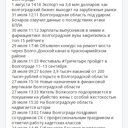
1 августа
14:16
Экспорт на 3,6 млн долларов: как
волгоградский бизнес выходит на зарубежные рынки
31 июля
12:11
Волгоградская область под ударом:
Бочаров озвучил данные о последствиях атаки
БПЛА
30 июля
11:12
Зарплаты выпускников в химии и
фармацевтике: волгоградские вузы закрепились в
топ‑15 рейтинга
29 июля
17:46
Объявлен конкурс на ремонт моста
через Волго‑Донской канал в Красноармейском
районе
28 июля
11:33
Фестиваль #ТриЧетыре пройдёт в
Волгограде 11–13 сентября
28 июля
09:27
Более 3,9 тысяч вакансий от 200
тысяч рублей открыто в Волгоградской области
27 июля
15:16
Новые назначения в финансовой
вертикали Волгоградской области
27 июля
13:33
Житель Волжского подозревается в
покушении на убийство жены с особой жестокостью
26 июля
15:20
На Волгоградскую область
надвигается шторм
25 июля
13:02
Глава Волгограда поздравил
сотрудников СК с профессиональным праздником и
отметил работу кадетских классов
24 июля
14:46
Губернатор Бочаров внепланово