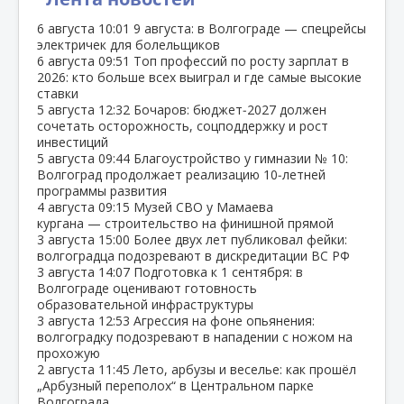
6 августа
10:01
9 августа: в Волгограде — спецрейсы
электричек для болельщиков
6 августа
09:51
Топ профессий по росту зарплат в
2026: кто больше всех выиграл и где самые высокие
ставки
5 августа
12:32
Бочаров: бюджет‑2027 должен
сочетать осторожность, соцподдержку и рост
инвестиций
5 августа
09:44
Благоустройство у гимназии № 10:
Волгоград продолжает реализацию 10‑летней
программы развития
4 августа
09:15
Музей СВО у Мамаева
кургана — строительство на финишной прямой
3 августа
15:00
Более двух лет публиковал фейки:
волгоградца подозревают в дискредитации ВС РФ
3 августа
14:07
Подготовка к 1 сентября: в
Волгограде оценивают готовность
образовательной инфраструктуры
3 августа
12:53
Агрессия на фоне опьянения:
волгоградку подозревают в нападении с ножом на
прохожую
2 августа
11:45
Лето, арбузы и веселье: как прошёл
„Арбузный переполох“ в Центральном парке
Волгограда