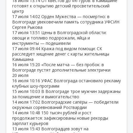
18 июля
13:14
От квестов до VR‑туров: в Камышине
готовят к открытию детский просветительский
центр
17 июля
14:02
Орден Мужества — посмертно: в
Волгограде увековечили память сотрудника УФСИН
Сергея Рыкова
17 июля
13:51
Цены в Волгоградской области:
овощи и топливо подорожали, яйца и
инструменты — подешевели
17 июля
09:44
Кража под видом помощи: СК
расследует хищение денег с карты жительницы
Камышина
16 июля
15:20
«После матча — без пробок: в
Волгограде пустят дополнительные электрички
20 июля
16 июля
10:16
УФАС Волгограда остановило рекламу
клубных шоу‑программ
15 июля
10:03
В Волгограде трое мужчин задержаны
за похищение и вымогательство
14 июля
17:02
Волгоградские сапёры — победители
окружных соревнований Росгвардии
14 июля
10:48
150 тысяч рублей и рост
продолжается: зафиксированы новые рекорды
зарплат курьеров
13 июля
15:43
Волгоградцев зовут на