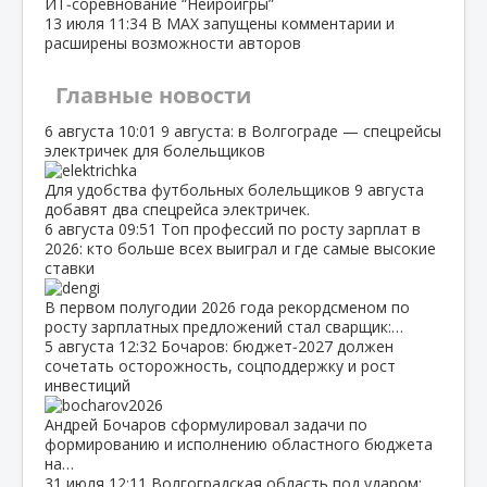
ИТ‑соревнование “Нейроигры”
13 июля
11:34
В МАХ запущены комментарии и
расширены возможности авторов
Главные новости
6 августа
10:01
9 августа: в Волгограде — спецрейсы
электричек для болельщиков
Для удобства футбольных болельщиков 9 августа
добавят два спецрейса электричек.
6 августа
09:51
Топ профессий по росту зарплат в
2026: кто больше всех выиграл и где самые высокие
ставки
В первом полугодии 2026 года рекордсменом по
росту зарплатных предложений стал сварщик:…
5 августа
12:32
Бочаров: бюджет‑2027 должен
сочетать осторожность, соцподдержку и рост
инвестиций
Андрей Бочаров сформулировал задачи по
формированию и исполнению областного бюджета
на…
31 июля
12:11
Волгоградская область под ударом: