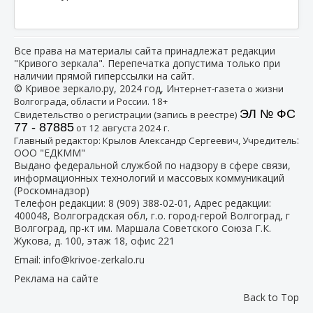
Все права на материалы сайта принадлежат редакции
"Кривого зеркала". Перепечатка допустима только при
наличии прямой гиперссылки на сайт.
© Кривое зеркало.ру, 2024 год, И
нтернет-газета о жизни
Волгограда, области и России. 18+
ЭЛ № ФС
Свидетельство о регистрации (запись в реестре)
77 - 87885
от 12 августа 2024 г.
:
Главный редактор: Крылов Александр Сергеевич, Учредитель
ООО "ЕДКММ"
Выдано федеральной службой по надзору в сфере связи,
информационных технологий и массовых коммуникаций
(Роскомнадзор)
Телефон редакции:
8 (909) 388-02-01
, Адрес редакции:
400048, Волгоградская обл, г.о. город-герой Волгоград, г
Волгоград, пр-кт им. Маршала Советского Союза Г.К.
Жукова, д. 100, этаж 18, офис 221
Email:
info@krivoe-zerkalo.ru
Реклама на сайте
Back to Top