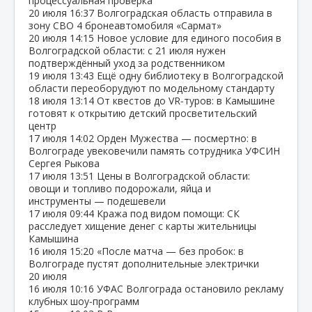
процессуальная проверка
20 июля
16:37
Волгоградская область отправила в
зону СВО 4 бронеавтомобиля «Сармат»
20 июля
14:15
Новое условие для единого пособия в
Волгоградской области: с 21 июля нужен
подтверждённый уход за родственником
19 июля
13:43
Ещё одну библиотеку в Волгоградской
области переоборудуют по модельному стандарту
18 июля
13:14
От квестов до VR‑туров: в Камышине
готовят к открытию детский просветительский
центр
17 июля
14:02
Орден Мужества — посмертно: в
Волгограде увековечили память сотрудника УФСИН
Сергея Рыкова
17 июля
13:51
Цены в Волгоградской области:
овощи и топливо подорожали, яйца и
инструменты — подешевели
17 июля
09:44
Кража под видом помощи: СК
расследует хищение денег с карты жительницы
Камышина
16 июля
15:20
«После матча — без пробок: в
Волгограде пустят дополнительные электрички
20 июля
16 июля
10:16
УФАС Волгограда остановило рекламу
клубных шоу‑программ