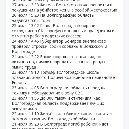
27 июля
13:33
Житель Волжского подозревается в
покушении на убийство жены с особой жестокостью
26 июля
15:20
На Волгоградскую область
надвигается шторм
25 июля
13:02
Глава Волгограда поздравил
сотрудников СК с профессиональным праздником и
отметил работу кадетских классов
24 июля
14:46
Губернатор Бочаров внепланово
проверил стройки: сроки сорваны в Волжском и
Волгограде
24 июля
12:22
Банки сокращают вакансии, но
активно поднимают зарплаты: главные тренды
рынка труда
23 июля
19:13
Триумф волгоградской школы
плавания: золото Полины Козякиной на первенстве
Европы
23 июля
14:05
Волгоградская область передала
технику и оборудование в зону СВО
23 июля
11:56
До 300 тысяч и стипендия: как
Волгоградская область поддерживает лучших
выпускников
22 июля
11:10
Жильё стало ближе: как маткапитал
помогает семьям Волгоградской области
21 июля
09:23
В Волгограде погиб ребёнок: идёт