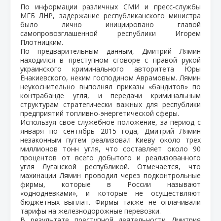
По информации различных СМИ и пресс-службы
МГБ ЛНР, задержание республиканского министра
было лично инициировано главой
самопровозглашенной республики Игорем
Плотницким.
По предварительным данным, Дмитрий Лямин
находился в преступном сговоре с правой рукой
украинского криминального авторитета Юры
Енакиевского, неким господином Аврамовым. Лямин
неукоснительно выполнял приказы «бандитов» по
контрабанде угля, и передачи криминальным
структурам стратегически важных для республики
предприятий топливно-энергетической сферы.
Используя свое служебное положение, за период с
января по сентябрь 2015 года, Дмитрий Лямин
незаконным путем реализовал Киеву около трех
миллионов тонн угля, что составляет около 90
процентов от всего добытого и реализованного
угля Луганской республикой. Отмечается, что
махинации Лямин проводил через подконтрольные
фирмы, которые в России называют
«однодневками», и которые не осуществляют
бюджетных выплат. Фирмы также не оплачивали
тарифы на железнодорожные перевозки.
В результате преступной деятельности Дмитрия