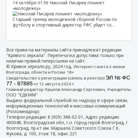
14 октября
01:56
Николай Писарев покинет
«молодежку»
Старший тренер молодежной сборной России по
футболу и спортивный директор РФС уйдет со…
Все права на материалы сайта принадлежат редакции
"Кривого зеркала". Перепечатка допустима только при
наличии прямой гиперссылки на сайт.
© Кривое зеркало.ру, 2024 год, И
нтернет-газета о жизни
Волгограда, области и России. 18+
ЭЛ № ФС
Свидетельство о регистрации (запись в реестре)
77 - 87885
от 12 августа 2024 г.
:
Главный редактор: Крылов Александр Сергеевич, Учредитель
ООО "ЕДКММ"
Выдано федеральной службой по надзору в сфере связи,
информационных технологий и массовых коммуникаций
(Роскомнадзор)
Телефон редакции:
8 (909) 388-02-01
, Адрес редакции:
400048, Волгоградская обл, г.о. город-герой Волгоград, г
Волгоград, пр-кт им. Маршала Советского Союза Г.К.
Жукова, д. 100, этаж 18, офис 221