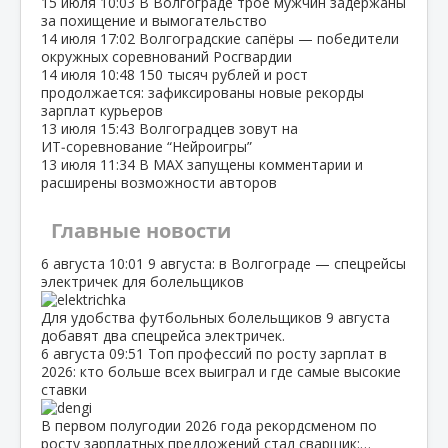
15 июля
10:03
В Волгограде трое мужчин задержаны
за похищение и вымогательство
14 июля
17:02
Волгоградские сапёры — победители
окружных соревнований Росгвардии
14 июля
10:48
150 тысяч рублей и рост
продолжается: зафиксированы новые рекорды
зарплат курьеров
13 июля
15:43
Волгоградцев зовут на
ИТ‑соревнование “Нейроигры”
13 июля
11:34
В МАХ запущены комментарии и
расширены возможности авторов
Главные новости
6 августа
10:01
9 августа: в Волгограде — спецрейсы
электричек для болельщиков
Для удобства футбольных болельщиков 9 августа
добавят два спецрейса электричек.
6 августа
09:51
Топ профессий по росту зарплат в
2026: кто больше всех выиграл и где самые высокие
ставки
В первом полугодии 2026 года рекордсменом по
росту зарплатных предложений стал сварщик:…