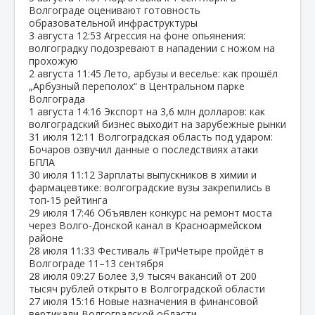
Волгограде оценивают готовность
образовательной инфраструктуры
3 августа
12:53
Агрессия на фоне опьянения:
волгоградку подозревают в нападении с ножом на
прохожую
2 августа
11:45
Лето, арбузы и веселье: как прошёл
„Арбузный переполох“ в Центральном парке
Волгограда
1 августа
14:16
Экспорт на 3,6 млн долларов: как
волгоградский бизнес выходит на зарубежные рынки
31 июля
12:11
Волгоградская область под ударом:
Бочаров озвучил данные о последствиях атаки
БПЛА
30 июля
11:12
Зарплаты выпускников в химии и
фармацевтике: волгоградские вузы закрепились в
топ‑15 рейтинга
29 июля
17:46
Объявлен конкурс на ремонт моста
через Волго‑Донской канал в Красноармейском
районе
28 июля
11:33
Фестиваль #ТриЧетыре пройдёт в
Волгограде 11–13 сентября
28 июля
09:27
Более 3,9 тысяч вакансий от 200
тысяч рублей открыто в Волгоградской области
27 июля
15:16
Новые назначения в финансовой
вертикали Волгоградской области