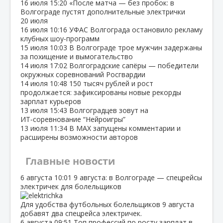
16 июля
15:20
«После матча — без пробок: в
Волгограде пустят дополнительные электрички
20 июля
16 июля
10:16
УФАС Волгограда остановило рекламу
клубных шоу‑программ
15 июля
10:03
В Волгограде трое мужчин задержаны
за похищение и вымогательство
14 июля
17:02
Волгоградские сапёры — победители
окружных соревнований Росгвардии
14 июля
10:48
150 тысяч рублей и рост
продолжается: зафиксированы новые рекорды
зарплат курьеров
13 июля
15:43
Волгоградцев зовут на
ИТ‑соревнование “Нейроигры”
13 июля
11:34
В МАХ запущены комментарии и
расширены возможности авторов
Главные новости
6 августа
10:01
9 августа: в Волгограде — спецрейсы
электричек для болельщиков
Для удобства футбольных болельщиков 9 августа
добавят два спецрейса электричек.
6 августа
09:51
Топ профессий по росту зарплат в