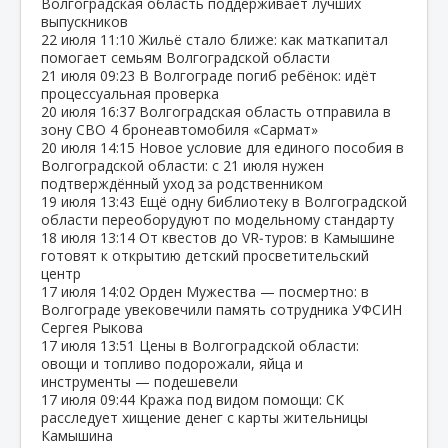
Волгоградская область поддерживает лучших
выпускников
22 июля
11:10
Жильё стало ближе: как маткапитал
помогает семьям Волгоградской области
21 июля
09:23
В Волгограде погиб ребёнок: идёт
процессуальная проверка
20 июля
16:37
Волгоградская область отправила в
зону СВО 4 бронеавтомобиля «Сармат»
20 июля
14:15
Новое условие для единого пособия в
Волгоградской области: с 21 июля нужен
подтверждённый уход за родственником
19 июля
13:43
Ещё одну библиотеку в Волгоградской
области переоборудуют по модельному стандарту
18 июля
13:14
От квестов до VR‑туров: в Камышине
готовят к открытию детский просветительский
центр
17 июля
14:02
Орден Мужества — посмертно: в
Волгограде увековечили память сотрудника УФСИН
Сергея Рыкова
17 июля
13:51
Цены в Волгоградской области:
овощи и топливо подорожали, яйца и
инструменты — подешевели
17 июля
09:44
Кража под видом помощи: СК
расследует хищение денег с карты жительницы
Камышина