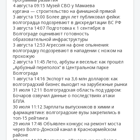
4 августа
09:15
Музей СВО у Мамаева
кургана — строительство на финишной прямой
3 августа
15:00
Более двух лет публиковал фейки:
волгоградца подозревают в дискредитации ВС РФ
3 августа
14:07
Подготовка к 1 сентября: в
Волгограде оценивают готовность
образовательной инфраструктуры
3 августа
12:53
Агрессия на фоне опьянения:
волгоградку подозревают в нападении с ножом на
прохожую
2 августа
11:45
Лето, арбузы и веселье: как прошёл
„Арбузный переполох“ в Центральном парке
Волгограда
1 августа
14:16
Экспорт на 3,6 млн долларов: как
волгоградский бизнес выходит на зарубежные рынки
31 июля
12:11
Волгоградская область под ударом:
Бочаров озвучил данные о последствиях атаки
БПЛА
30 июля
11:12
Зарплаты выпускников в химии и
фармацевтике: волгоградские вузы закрепились в
топ‑15 рейтинга
29 июля
17:46
Объявлен конкурс на ремонт моста
через Волго‑Донской канал в Красноармейском
районе