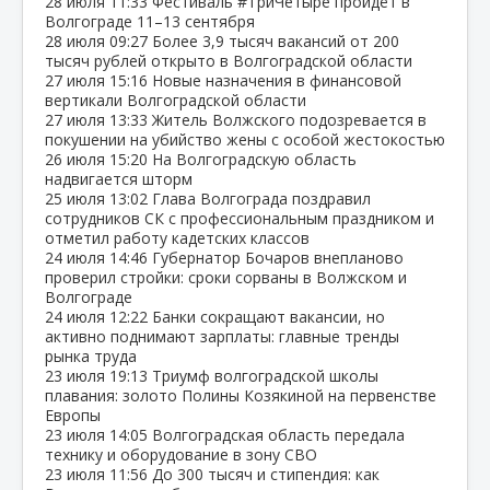
28 июля
11:33
Фестиваль #ТриЧетыре пройдёт в
Волгограде 11–13 сентября
28 июля
09:27
Более 3,9 тысяч вакансий от 200
тысяч рублей открыто в Волгоградской области
27 июля
15:16
Новые назначения в финансовой
вертикали Волгоградской области
27 июля
13:33
Житель Волжского подозревается в
покушении на убийство жены с особой жестокостью
26 июля
15:20
На Волгоградскую область
надвигается шторм
25 июля
13:02
Глава Волгограда поздравил
сотрудников СК с профессиональным праздником и
отметил работу кадетских классов
24 июля
14:46
Губернатор Бочаров внепланово
проверил стройки: сроки сорваны в Волжском и
Волгограде
24 июля
12:22
Банки сокращают вакансии, но
активно поднимают зарплаты: главные тренды
рынка труда
23 июля
19:13
Триумф волгоградской школы
плавания: золото Полины Козякиной на первенстве
Европы
23 июля
14:05
Волгоградская область передала
технику и оборудование в зону СВО
23 июля
11:56
До 300 тысяч и стипендия: как