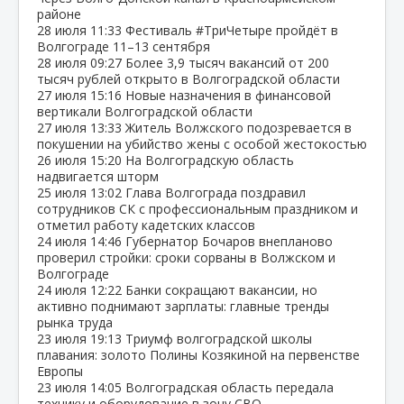
районе
28 июля
11:33
Фестиваль #ТриЧетыре пройдёт в
Волгограде 11–13 сентября
28 июля
09:27
Более 3,9 тысяч вакансий от 200
тысяч рублей открыто в Волгоградской области
27 июля
15:16
Новые назначения в финансовой
вертикали Волгоградской области
27 июля
13:33
Житель Волжского подозревается в
покушении на убийство жены с особой жестокостью
26 июля
15:20
На Волгоградскую область
надвигается шторм
25 июля
13:02
Глава Волгограда поздравил
сотрудников СК с профессиональным праздником и
отметил работу кадетских классов
24 июля
14:46
Губернатор Бочаров внепланово
проверил стройки: сроки сорваны в Волжском и
Волгограде
24 июля
12:22
Банки сокращают вакансии, но
активно поднимают зарплаты: главные тренды
рынка труда
23 июля
19:13
Триумф волгоградской школы
плавания: золото Полины Козякиной на первенстве
Европы
23 июля
14:05
Волгоградская область передала
технику и оборудование в зону СВО