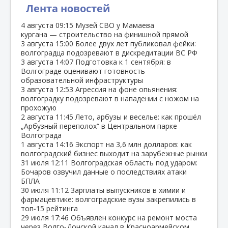
Лента новостей
4 августа
09:15
Музей СВО у Мамаева
кургана — строительство на финишной прямой
3 августа
15:00
Более двух лет публиковал фейки:
волгоградца подозревают в дискредитации ВС РФ
3 августа
14:07
Подготовка к 1 сентября: в
Волгограде оценивают готовность
образовательной инфраструктуры
3 августа
12:53
Агрессия на фоне опьянения:
волгоградку подозревают в нападении с ножом на
прохожую
2 августа
11:45
Лето, арбузы и веселье: как прошёл
„Арбузный переполох“ в Центральном парке
Волгограда
1 августа
14:16
Экспорт на 3,6 млн долларов: как
волгоградский бизнес выходит на зарубежные рынки
31 июля
12:11
Волгоградская область под ударом:
Бочаров озвучил данные о последствиях атаки
БПЛА
30 июля
11:12
Зарплаты выпускников в химии и
фармацевтике: волгоградские вузы закрепились в
топ‑15 рейтинга
29 июля
17:46
Объявлен конкурс на ремонт моста
через Волго‑Донской канал в Красноармейском