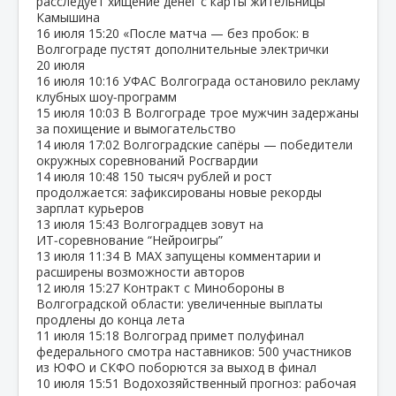
расследует хищение денег с карты жительницы
Камышина
16 июля
15:20
«После матча — без пробок: в
Волгограде пустят дополнительные электрички
20 июля
16 июля
10:16
УФАС Волгограда остановило рекламу
клубных шоу‑программ
15 июля
10:03
В Волгограде трое мужчин задержаны
за похищение и вымогательство
14 июля
17:02
Волгоградские сапёры — победители
окружных соревнований Росгвардии
14 июля
10:48
150 тысяч рублей и рост
продолжается: зафиксированы новые рекорды
зарплат курьеров
13 июля
15:43
Волгоградцев зовут на
ИТ‑соревнование “Нейроигры”
13 июля
11:34
В МАХ запущены комментарии и
расширены возможности авторов
12 июля
15:27
Контракт с Минобороны в
Волгоградской области: увеличенные выплаты
продлены до конца лета
11 июля
15:18
Волгоград примет полуфинал
федерального смотра наставников: 500 участников
из ЮФО и СКФО поборются за выход в финал
10 июля
15:51
Водохозяйственный прогноз: рабочая