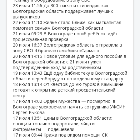
23 июля
11:56
До 300 тысяч и стипендия: как
Волгоградская область поддерживает лучших
выпускников
22 июля
11:10
Жильё стало ближе: как маткапитал
помогает семьям Волгоградской области
21 июля
09:23
В Волгограде погиб ребёнок: идёт
процессуальная проверка
20 июля
16:37
Волгоградская область отправила в
зону СВО 4 бронеавтомобиля «Сармат»
20 июля
14:15
Новое условие для единого пособия в
Волгоградской области: с 21 июля нужен
подтверждённый уход за родственником
19 июля
13:43
Ещё одну библиотеку в Волгоградской
области переоборудуют по модельному стандарту
18 июля
13:14
От квестов до VR‑туров: в Камышине
готовят к открытию детский просветительский
центр
17 июля
14:02
Орден Мужества — посмертно: в
Волгограде увековечили память сотрудника УФСИН
Сергея Рыкова
17 июля
13:51
Цены в Волгоградской области:
овощи и топливо подорожали, яйца и
инструменты — подешевели
17 июля
09:44
Кража под видом помощи: СК