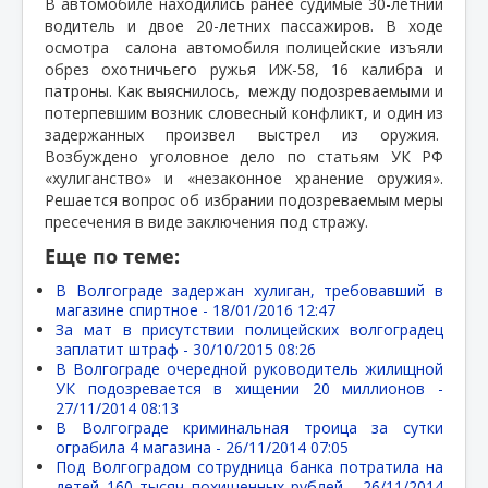
В автомобиле находились ранее судимые 30-летний
водитель и двое 20-летних пассажиров. В ходе
осмотра
салона автомобиля полицейские изъяли
обрез охотничьего ружья ИЖ-58, 16 калибра и
патроны. Как выяснилось,
между подозреваемыми и
потерпевшим возник словесный конфликт, и один из
задержанных произвел выстрел из оружия.
Возбуждено уголовное дело по статьям УК РФ
«хулиганство» и «незаконное хранение оружия».
Решается вопрос об избрании подозреваемым меры
пресечения в виде заключения под стражу.
Еще по теме:
В Волгограде задержан хулиган, требовавший в
магазине спиртное -
18/01/2016 12:47
За мат в присутствии полицейских волгоградец
заплатит штраф -
30/10/2015 08:26
В Волгограде очередной руководитель жилищной
УК подозревается в хищении 20 миллионов -
27/11/2014 08:13
В Волгограде криминальная троица за сутки
ограбила 4 магазина -
26/11/2014 07:05
Под Волгоградом сотрудница банка потратила на
детей 160 тысяч похищенных рублей -
26/11/2014