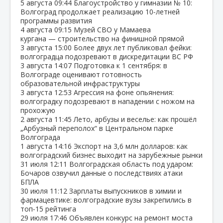
5 августа
09:44
Благоустройство у гимназии № 10:
Волгоград продолжает реализацию 10‑летней
программы развития
4 августа
09:15
Музей СВО у Мамаева
кургана — строительство на финишной прямой
3 августа
15:00
Более двух лет публиковал фейки:
волгоградца подозревают в дискредитации ВС РФ
3 августа
14:07
Подготовка к 1 сентября: в
Волгограде оценивают готовность
образовательной инфраструктуры
3 августа
12:53
Агрессия на фоне опьянения:
волгоградку подозревают в нападении с ножом на
прохожую
2 августа
11:45
Лето, арбузы и веселье: как прошёл
„Арбузный переполох“ в Центральном парке
Волгограда
1 августа
14:16
Экспорт на 3,6 млн долларов: как
волгоградский бизнес выходит на зарубежные рынки
31 июля
12:11
Волгоградская область под ударом:
Бочаров озвучил данные о последствиях атаки
БПЛА
30 июля
11:12
Зарплаты выпускников в химии и
фармацевтике: волгоградские вузы закрепились в
топ‑15 рейтинга
29 июля
17:46
Объявлен конкурс на ремонт моста