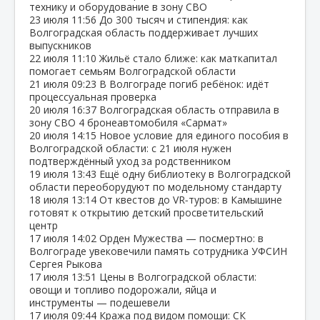
технику и оборудование в зону СВО
23 июля
11:56
До 300 тысяч и стипендия: как
Волгоградская область поддерживает лучших
выпускников
22 июля
11:10
Жильё стало ближе: как маткапитал
помогает семьям Волгоградской области
21 июля
09:23
В Волгограде погиб ребёнок: идёт
процессуальная проверка
20 июля
16:37
Волгоградская область отправила в
зону СВО 4 бронеавтомобиля «Сармат»
20 июля
14:15
Новое условие для единого пособия в
Волгоградской области: с 21 июля нужен
подтверждённый уход за родственником
19 июля
13:43
Ещё одну библиотеку в Волгоградской
области переоборудуют по модельному стандарту
18 июля
13:14
От квестов до VR‑туров: в Камышине
готовят к открытию детский просветительский
центр
17 июля
14:02
Орден Мужества — посмертно: в
Волгограде увековечили память сотрудника УФСИН
Сергея Рыкова
17 июля
13:51
Цены в Волгоградской области:
овощи и топливо подорожали, яйца и
инструменты — подешевели
17 июля
09:44
Кража под видом помощи: СК