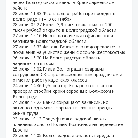
через Волго‑Донской канал в Красноармейском
районе
28 июля
11:33
Фестиваль #ТриЧетыре пройдёт в
Волгограде 11–13 сентября
28 июля
09:27
Более 3,9 тысяч вакансий от 200
тысяч рублей открыто в Волгоградской области
27 июля
15:16
Новые назначения в финансовой
вертикали Волгоградской области
27 июля
13:33
Житель Волжского подозревается в
покушении на убийство жены с особой жестокостью
26 июля
15:20
На Волгоградскую область
надвигается шторм
25 июля
13:02
Глава Волгограда поздравил
сотрудников СК с профессиональным праздником и
отметил работу кадетских классов
24 июля
14:46
Губернатор Бочаров внепланово
проверил стройки: сроки сорваны в Волжском и
Волгограде
24 июля
12:22
Банки сокращают вакансии, но
активно поднимают зарплаты: главные тренды
рынка труда
23 июля
19:13
Триумф волгоградской школы
плавания: золото Полины Козякиной на первенстве
Европы
23 июля
14:05
Волгоградская область передала