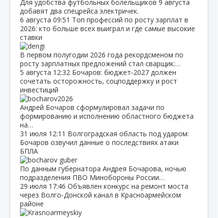
Для удобства футбольных болельщиков 9 августа
добавят два спецрейса электричек.
6 августа
09:51
Топ профессий по росту зарплат в
2026: кто больше всех выиграл и где самые высокие
ставки
В первом полугодии 2026 года рекордсменом по
росту зарплатных предложений стал сварщик:…
5 августа
12:32
Бочаров: бюджет‑2027 должен
сочетать осторожность, соцподдержку и рост
инвестиций
Андрей Бочаров сформулировал задачи по
формированию и исполнению областного бюджета
на…
31 июля
12:11
Волгоградская область под ударом:
Бочаров озвучил данные о последствиях атаки
БПЛА
По данным губернатора Андрея Бочарова, ночью
подразделения ПВО Минобороны России…
29 июля
17:46
Объявлен конкурс на ремонт моста
через Волго‑Донской канал в Красноармейском
районе