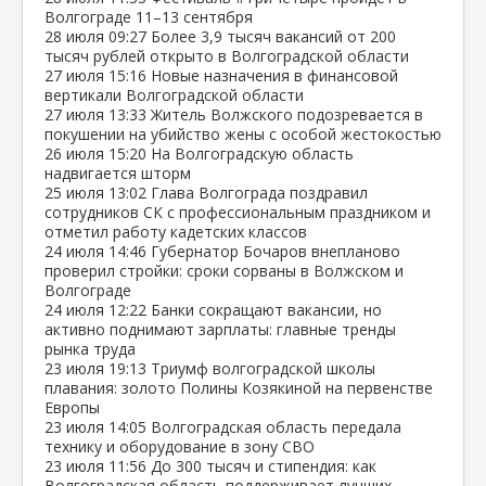
Волгограде 11–13 сентября
28 июля
09:27
Более 3,9 тысяч вакансий от 200
тысяч рублей открыто в Волгоградской области
27 июля
15:16
Новые назначения в финансовой
вертикали Волгоградской области
27 июля
13:33
Житель Волжского подозревается в
покушении на убийство жены с особой жестокостью
26 июля
15:20
На Волгоградскую область
надвигается шторм
25 июля
13:02
Глава Волгограда поздравил
сотрудников СК с профессиональным праздником и
отметил работу кадетских классов
24 июля
14:46
Губернатор Бочаров внепланово
проверил стройки: сроки сорваны в Волжском и
Волгограде
24 июля
12:22
Банки сокращают вакансии, но
активно поднимают зарплаты: главные тренды
рынка труда
23 июля
19:13
Триумф волгоградской школы
плавания: золото Полины Козякиной на первенстве
Европы
23 июля
14:05
Волгоградская область передала
технику и оборудование в зону СВО
23 июля
11:56
До 300 тысяч и стипендия: как
Волгоградская область поддерживает лучших