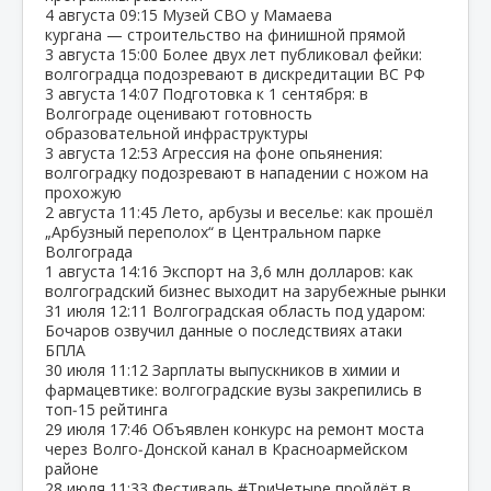
4 августа
09:15
Музей СВО у Мамаева
кургана — строительство на финишной прямой
3 августа
15:00
Более двух лет публиковал фейки:
волгоградца подозревают в дискредитации ВС РФ
3 августа
14:07
Подготовка к 1 сентября: в
Волгограде оценивают готовность
образовательной инфраструктуры
3 августа
12:53
Агрессия на фоне опьянения:
волгоградку подозревают в нападении с ножом на
прохожую
2 августа
11:45
Лето, арбузы и веселье: как прошёл
„Арбузный переполох“ в Центральном парке
Волгограда
1 августа
14:16
Экспорт на 3,6 млн долларов: как
волгоградский бизнес выходит на зарубежные рынки
31 июля
12:11
Волгоградская область под ударом:
Бочаров озвучил данные о последствиях атаки
БПЛА
30 июля
11:12
Зарплаты выпускников в химии и
фармацевтике: волгоградские вузы закрепились в
топ‑15 рейтинга
29 июля
17:46
Объявлен конкурс на ремонт моста
через Волго‑Донской канал в Красноармейском
районе
28 июля
11:33
Фестиваль #ТриЧетыре пройдёт в