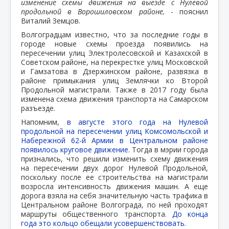
изменение схемы движения на выезде с Нулевой
продольной в Ворошиловском районе,
- пояснил
Виталий Земцов.
Волгоградцам известно, что за последние годы в
городе новые схемы проезда появились на
пересечении улиц Электролесовской и Казахской в
Советском районе, на перекрестке улиц Московской
и Гамзатова в Дзержинском районе, развязка в
районе примыкания улиц Землячки ко Второй
Продольной магистрали. Также в 2017 году была
изменена схема движения транспорта на Самарском
разъезде.
Напомним,
в августе этого года на Нулевой
продольной на пересечении улиц Комсомольской и
Набережной 62-й Армии в Центральном районе
появилось круговое движение.
Тогда в мэрии города
признались, что решили изменить схему движения
на пересечении двух дорог Нулевой Продольной,
поскольку после ее строительства на магистрали
возросла интенсивность движения машин. А еще
дорога взяла на себя значительную часть трафика в
Центральном районе Волгограда, по ней проходят
маршруты общественного транспорта.
До конца
года это кольцо обещали усовершенствовать.