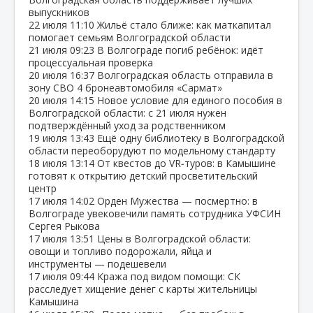
выпускников
22 июля
11:10
Жильё стало ближе: как маткапитал
помогает семьям Волгоградской области
21 июля
09:23
В Волгограде погиб ребёнок: идёт
процессуальная проверка
20 июля
16:37
Волгоградская область отправила в
зону СВО 4 бронеавтомобиля «Сармат»
20 июля
14:15
Новое условие для единого пособия в
Волгоградской области: с 21 июля нужен
подтверждённый уход за родственником
19 июля
13:43
Ещё одну библиотеку в Волгоградской
области переоборудуют по модельному стандарту
18 июля
13:14
От квестов до VR‑туров: в Камышине
готовят к открытию детский просветительский
центр
17 июля
14:02
Орден Мужества — посмертно: в
Волгограде увековечили память сотрудника УФСИН
Сергея Рыкова
17 июля
13:51
Цены в Волгоградской области:
овощи и топливо подорожали, яйца и
инструменты — подешевели
17 июля
09:44
Кража под видом помощи: СК
расследует хищение денег с карты жительницы
Камышина