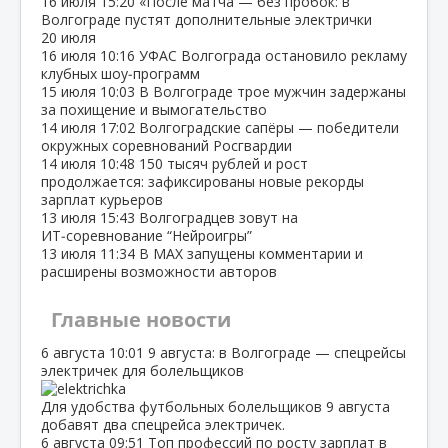
16 июля
15:20
«После матча — без пробок: в
Волгограде пустят дополнительные электрички
20 июля
16 июля
10:16
УФАС Волгограда остановило рекламу
клубных шоу‑программ
15 июля
10:03
В Волгограде трое мужчин задержаны
за похищение и вымогательство
14 июля
17:02
Волгоградские сапёры — победители
окружных соревнований Росгвардии
14 июля
10:48
150 тысяч рублей и рост
продолжается: зафиксированы новые рекорды
зарплат курьеров
13 июля
15:43
Волгоградцев зовут на
ИТ‑соревнование “Нейроигры”
13 июля
11:34
В МАХ запущены комментарии и
расширены возможности авторов
Главные новости
6 августа
10:01
9 августа: в Волгограде — спецрейсы
электричек для болельщиков
Для удобства футбольных болельщиков 9 августа
добавят два спецрейса электричек.
6 августа
09:51
Топ профессий по росту зарплат в