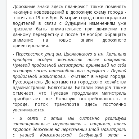
Дорожные знаки здесь планируют также поменять
накануне нововведений в дорожную схему города -
в ночь на 19 ноября. В мэрии города волгоградских
водителей в связи с будущими изменениям уже
призвали быть внимательнее при движении по
данному перекрестку и после 19 ноября обращать
внимание на новые знаки дорожного
ориентирования.
- П
ерекресток улиц им. Циолковского и им. Калинина
приобрел особую значимость после открытия
Нулевой продольной магистрали, принявшей на себя
основную часть автомобильного трафика с Первой
продольной магистрали, -
считают в мэрии города.
Руководитель Департамента городского хозяйства
администрации Волгограда Виталий Земцов также
отмечает, что Нулевая продольная магистраль
приобретает все большую востребованность в
городе, поток транспорта здесь постоянно
увеличивается.
- В связи с этим мы системно реализуем
запланированные мероприятия – например, ввели
круговое движение на пересечении этой магистрали
с улицей Комсомольской. Следующий этап –