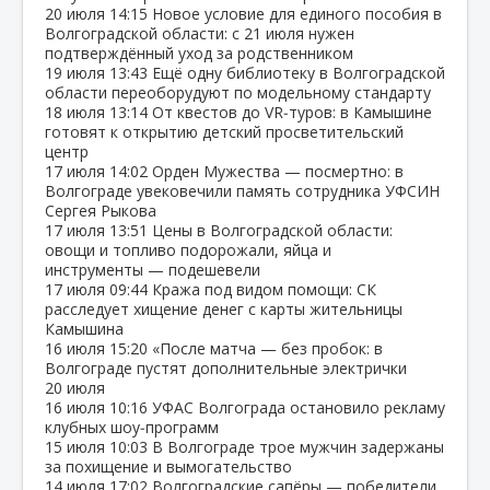
20 июля
14:15
Новое условие для единого пособия в
Волгоградской области: с 21 июля нужен
подтверждённый уход за родственником
19 июля
13:43
Ещё одну библиотеку в Волгоградской
области переоборудуют по модельному стандарту
18 июля
13:14
От квестов до VR‑туров: в Камышине
готовят к открытию детский просветительский
центр
17 июля
14:02
Орден Мужества — посмертно: в
Волгограде увековечили память сотрудника УФСИН
Сергея Рыкова
17 июля
13:51
Цены в Волгоградской области:
овощи и топливо подорожали, яйца и
инструменты — подешевели
17 июля
09:44
Кража под видом помощи: СК
расследует хищение денег с карты жительницы
Камышина
16 июля
15:20
«После матча — без пробок: в
Волгограде пустят дополнительные электрички
20 июля
16 июля
10:16
УФАС Волгограда остановило рекламу
клубных шоу‑программ
15 июля
10:03
В Волгограде трое мужчин задержаны
за похищение и вымогательство
14 июля
17:02
Волгоградские сапёры — победители