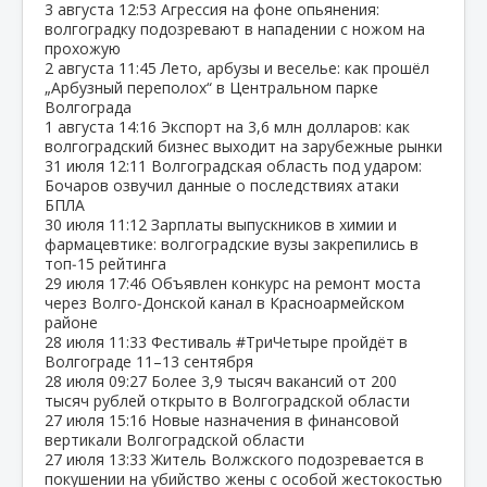
3 августа
12:53
Агрессия на фоне опьянения:
волгоградку подозревают в нападении с ножом на
прохожую
2 августа
11:45
Лето, арбузы и веселье: как прошёл
„Арбузный переполох“ в Центральном парке
Волгограда
1 августа
14:16
Экспорт на 3,6 млн долларов: как
волгоградский бизнес выходит на зарубежные рынки
31 июля
12:11
Волгоградская область под ударом:
Бочаров озвучил данные о последствиях атаки
БПЛА
30 июля
11:12
Зарплаты выпускников в химии и
фармацевтике: волгоградские вузы закрепились в
топ‑15 рейтинга
29 июля
17:46
Объявлен конкурс на ремонт моста
через Волго‑Донской канал в Красноармейском
районе
28 июля
11:33
Фестиваль #ТриЧетыре пройдёт в
Волгограде 11–13 сентября
28 июля
09:27
Более 3,9 тысяч вакансий от 200
тысяч рублей открыто в Волгоградской области
27 июля
15:16
Новые назначения в финансовой
вертикали Волгоградской области
27 июля
13:33
Житель Волжского подозревается в
покушении на убийство жены с особой жестокостью