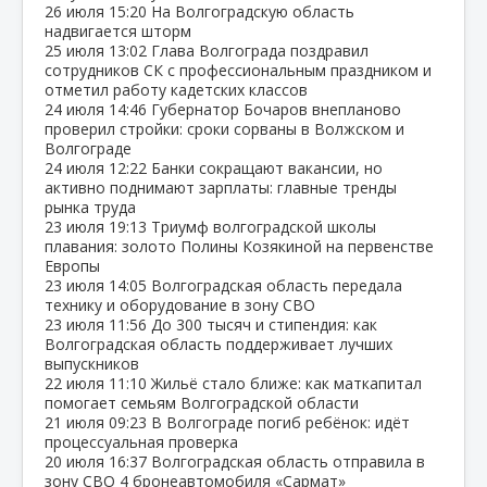
26 июля
15:20
На Волгоградскую область
надвигается шторм
25 июля
13:02
Глава Волгограда поздравил
сотрудников СК с профессиональным праздником и
отметил работу кадетских классов
24 июля
14:46
Губернатор Бочаров внепланово
проверил стройки: сроки сорваны в Волжском и
Волгограде
24 июля
12:22
Банки сокращают вакансии, но
активно поднимают зарплаты: главные тренды
рынка труда
23 июля
19:13
Триумф волгоградской школы
плавания: золото Полины Козякиной на первенстве
Европы
23 июля
14:05
Волгоградская область передала
технику и оборудование в зону СВО
23 июля
11:56
До 300 тысяч и стипендия: как
Волгоградская область поддерживает лучших
выпускников
22 июля
11:10
Жильё стало ближе: как маткапитал
помогает семьям Волгоградской области
21 июля
09:23
В Волгограде погиб ребёнок: идёт
процессуальная проверка
20 июля
16:37
Волгоградская область отправила в
зону СВО 4 бронеавтомобиля «Сармат»