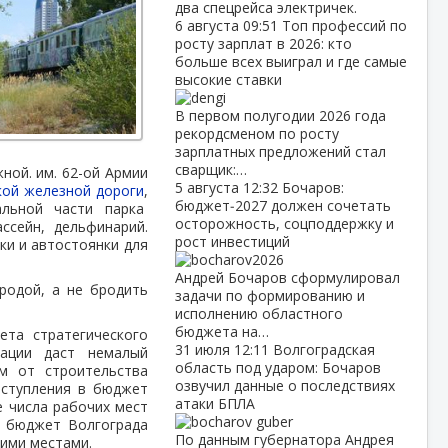
два спецрейса электричек.
6 августа
09:51
Топ профессий по
росту зарплат в 2026: кто
больше всех выиграл и где самые
высокие ставки
В первом полугодии 2026 года
рекордсменом по росту
зарплатных предложений стал
сварщик:…
ной. им. 62-ой Армии
5 августа
12:32
Бочаров:
кой железной дороги
,
бюджет‑2027 должен сочетать
альной части парка
осторожность, соцподдержку и
ссейн, дельфинарий.
рост инвестиций
и и автостоянки для
Андрей Бочаров сформулировал
родой, а не бродить
задачи по формированию и
исполнению областного
бюджета на…
ета стратегического
31 июля
12:11
Волгоградская
зации даст немалый
область под ударом: Бочаров
м от строительства
озвучил данные о последствиях
оступления в бюджет
атаки БПЛА
е числа рабочих мест
о бюджет Волгограда
По данным губернатора Андрея
чими местами.