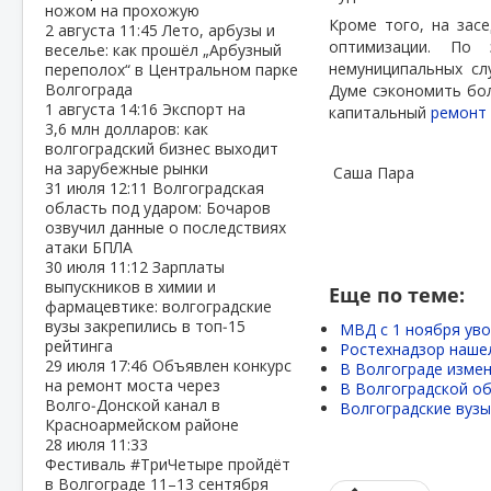
ножом на прохожую
Кроме того, на зас
2 августа
11:45
Лето, арбузы и
оптимизации. По 
веселье: как прошёл „Арбузный
немуниципальных сл
переполох“ в Центральном парке
Волгограда
Думе сэкономить бол
1 августа
14:16
Экспорт на
капитальный
ремонт 
3,6 млн долларов: как
волгоградский бизнес выходит
на зарубежные рынки
Саша Пара
31 июля
12:11
Волгоградская
область под ударом: Бочаров
озвучил данные о последствиях
атаки БПЛА
30 июля
11:12
Зарплаты
выпускников в химии и
Еще по теме:
фармацевтике: волгоградские
вузы закрепились в топ‑15
МВД с 1 ноября уво
рейтинга
Ростехнадзор нашел
29 июля
17:46
Объявлен конкурс
В Волгограде измен
на ремонт моста через
В Волгоградской о
Волго‑Донской канал в
Волгоградские вузы
Красноармейском районе
28 июля
11:33
Фестиваль #ТриЧетыре пройдёт
в Волгограде 11–13 сентября