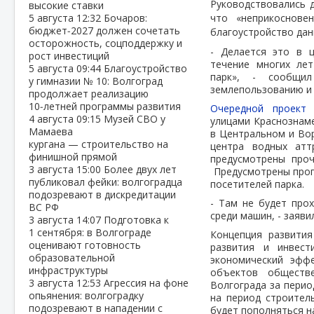
Руководствовались 
высокие ставки
5 августа
12:32
Бочаров:
что «неприкоснове
бюджет‑2027 должен сочетать
благоустройство дан
осторожность, соцподдержку и
- Делается это в 
рост инвестиций
течение многих лет
5 августа
09:44
Благоустройство
парк», - сообщи
у гимназии № 10: Волгоград
землепользованию и 
продолжает реализацию
10‑летней программы развития
Очередной проект
4 августа
09:15
Музей СВО у
улицами Краснознаме
Мамаева
в Центральном и Во
кургана — строительство на
центра водных атт
финишной прямой
предусмотрены проч
3 августа
15:00
Более двух лет
Предусмотрены прог
публиковал фейки: волгоградца
посетителей парка.
подозревают в дискредитации
- Там не будет про
ВС РФ
среди машин, - заяви
3 августа
14:07
Подготовка к
1 сентября: в Волгограде
Концепция развития
оценивают готовность
развития и инвест
образовательной
экономический эфф
инфраструктуры
объектов обществен
3 августа
12:53
Агрессия на фоне
Волгограда за перио
опьянения: волгоградку
на период строител
подозревают в нападении с
будет пополняться н