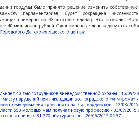
едании гордумы было принято решение изменить собственную 
замыслу парламентариев, будет сокращена численност
ужащих примерно на 38 штатных единиц. Это позволит Волг
ее 40 миллионов рублей. Сэкономленные деньги депутаты соб
Городского Детско-юношеского центра.
льняет 40 тыс сотрудников вневедомственной охраны -
16/09/20
 массу нарушений при ликвидации волгоградского «Химпрома» 
или схему движения транспорта на 7-й Гвардейской -
12/08/2015
бласти 550 молодых мам получат новую профессию -
03/07/2015 
 готовы принять 31 270 абитуриентов -
26/06/2015 05:57