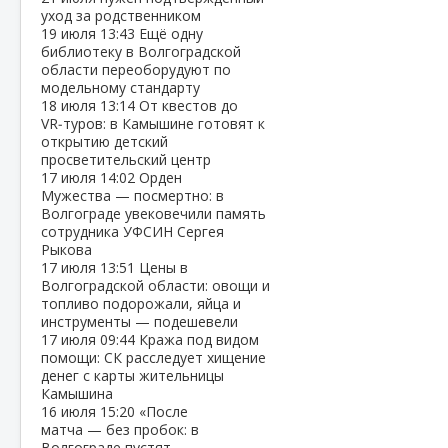
уход за родственником
19 июля
13:43
Ещё одну
библиотеку в Волгоградской
области переоборудуют по
модельному стандарту
18 июля
13:14
От квестов до
VR‑туров: в Камышине готовят к
открытию детский
просветительский центр
17 июля
14:02
Орден
Мужества — посмертно: в
Волгограде увековечили память
сотрудника УФСИН Сергея
Рыкова
17 июля
13:51
Цены в
Волгоградской области: овощи и
топливо подорожали, яйца и
инструменты — подешевели
17 июля
09:44
Кража под видом
помощи: СК расследует хищение
денег с карты жительницы
Камышина
16 июля
15:20
«После
матча — без пробок: в
Волгограде пустят