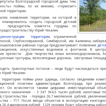
депутаты Волгоградской городской думы тем,
нность» поймы, по их мнению, «тормозит»
ной территории.
целях оживления территории, на которой в
 планировалось создать городской детский
л председатель комитета гордумы по
градостроительству Юрий Чекалин.
 реконструкции территории
, ограниченной
нской, Глубокоовражной, Симбирской, им. Калинина, набереж
рошиловском районах города предусматривает появление
детс
ракционов, искусственных водоемов и фонтанов. В центр
ие прелести: Дом творчества юных железнодорожников, ба
улочные тротуары, велосипедные дорожки, смотровые площадк
ходить транспортных потоков – люди будут наслаждаться при
л Юрий Чекалин.
 территории поймы реки Царицы, согласно сведениям комит
иционной политики администрации Волгограда, при реали
ект. Он исчисляется такими цифрами: инвестиционный объе
ного назначения - 3 347 364,0 тысяч рублей; налоговые п
д строительства - порядка 26,7 миллионов рублей, увеличени
ьства – 717. После ввода объектов в эксплуатацию ежегодн
а 20,4 миллионов рублей; 1229 человек будут обеспечены рабо