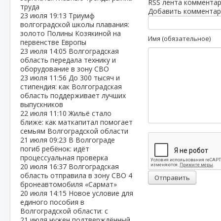
RSS лента комментар
труда
Добавить комментар
23 июля
19:13
Триумф
волгоградской школы плавания:
золото Полины Козякиной на
Имя (обязательное)
первенстве Европы
23 июля
14:05
Волгоградская
область передала технику и
оборудование в зону СВО
23 июля
11:56
До 300 тысяч и
стипендия: как Волгоградская
область поддерживает лучших
выпускников
22 июля
11:10
Жильё стало
ближе: как маткапитал помогает
семьям Волгоградской области
21 июля
09:23
В Волгограде
погиб ребёнок: идёт
процессуальная проверка
20 июля
16:37
Волгоградская
область отправила в зону СВО 4
Отправить
бронеавтомобиля «Сармат»
20 июля
14:15
Новое условие для
единого пособия в
Волгоградской области: с
21 июля нужен подтверждённый