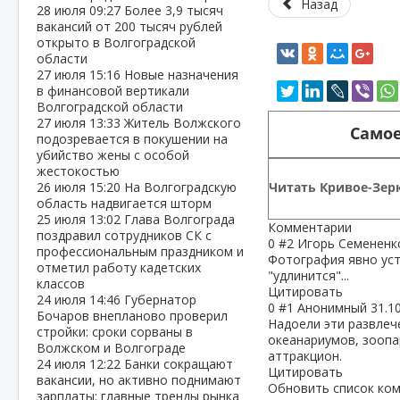
Назад
28 июля
09:27
Более 3,9 тысяч
вакансий от 200 тысяч рублей
открыто в Волгоградской
области
27 июля
15:16
Новые назначения
в финансовой вертикали
Волгоградской области
27 июля
13:33
Житель Волжского
Самое
подозревается в покушении на
убийство жены с особой
жестокостью
Читать Кривое-Зерк
26 июля
15:20
На Волгоградскую
область надвигается шторм
25 июля
13:02
Глава Волгограда
Комментарии
поздравил сотрудников СК с
0
#2
Игорь Семененк
профессиональным праздником и
Фотография явно уста
отметил работу кадетских
"удлинится"...
классов
Цитировать
24 июля
14:46
Губернатор
0
#1
Анонимный
31.1
Бочаров внепланово проверил
Надоели эти развлеч
стройки: сроки сорваны в
океанариумов, зоопа
Волжском и Волгограде
аттракцион.
24 июля
12:22
Банки сокращают
Цитировать
вакансии, но активно поднимают
Обновить список ко
зарплаты: главные тренды рынка