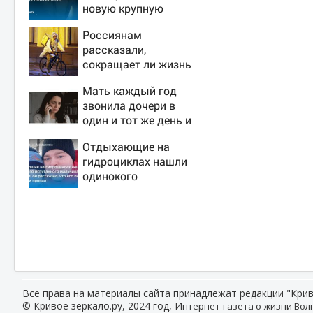
новую крупную
войну в Европе
Россиянам
неизбежной
рассказали,
сокращает ли жизнь
ночная работа
Мать каждый год
звонила дочери в
один и тот же день и
молчала — причина
Отдыхающие на
раскрылась
гидроциклах нашли
слишком поздно:
одинокого
история одной
испуганного
семьи
мальчика на лодке:
он рассказал, что
его папа нырнул и
пропал
Все права на материалы сайта принадлежат редакции "Крив
© Кривое зеркало.ру, 2024 год, И
нтернет-газета о жизни Волг