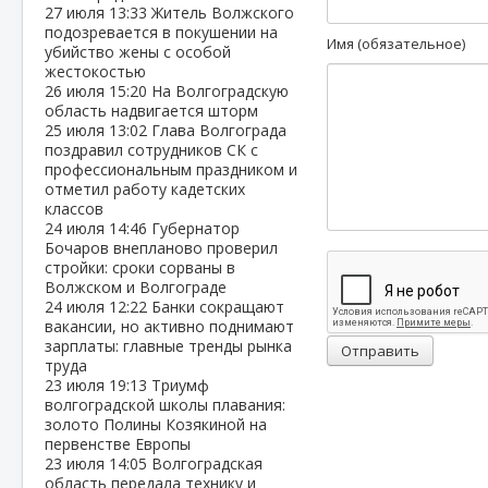
27 июля
13:33
Житель Волжского
подозревается в покушении на
Имя (обязательное)
убийство жены с особой
жестокостью
26 июля
15:20
На Волгоградскую
область надвигается шторм
25 июля
13:02
Глава Волгограда
поздравил сотрудников СК с
профессиональным праздником и
отметил работу кадетских
классов
24 июля
14:46
Губернатор
Бочаров внепланово проверил
стройки: сроки сорваны в
Волжском и Волгограде
24 июля
12:22
Банки сокращают
вакансии, но активно поднимают
зарплаты: главные тренды рынка
Отправить
труда
23 июля
19:13
Триумф
волгоградской школы плавания:
золото Полины Козякиной на
первенстве Европы
23 июля
14:05
Волгоградская
область передала технику и