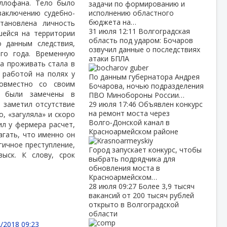
еллофана. Тело было
задачи по формированию и
заключению судебно-
исполнению областного
бюджета на…
тановлена личность
31 июля
12:11
Волгоградская
шейся на территории
область под ударом: Бочаров
о данным следствия,
озвучил данные о последствиях
го года. Временную
атаки БПЛА
 а проживать стала в
работой на полях у
По данным губернатора Андрея
овместно со своим
Бочарова, ночью подразделения
а были замечены в
ПВО Минобороны России…
 заметил отсутствие
29 июля
17:46
Объявлен конкурс
на ремонт моста через
о, «загуляла» и скоро
Волго‑Донской канал в
ил у фермера расчет,
Красноармейском районе
агать, что именно он
гичное преступление,
Город запускает конкурс, чтобы
ыск. К слову, срок
выбрать подрядчика для
обновления моста в
Красноармейском…
28 июля
09:27
Более 3,9 тысяч
вакансий от 200 тысяч рублей
открыто в Волгоградской
области
/2018 09:23