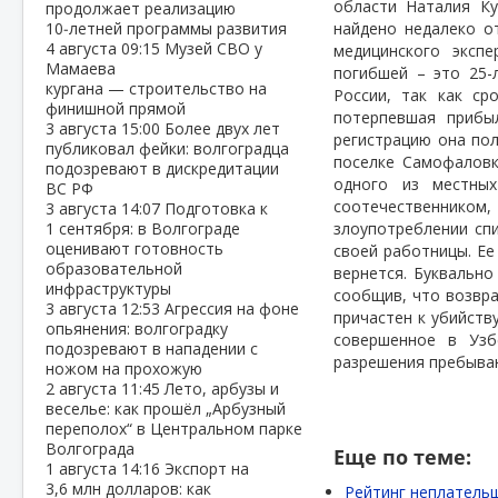
области Наталия Ку
продолжает реализацию
10‑летней программы развития
найдено недалеко о
4 августа
09:15
Музей СВО у
медицинского эксп
Мамаева
погибшей – это 25-
кургана — строительство на
России, так как ср
финишной прямой
потерпевшая прибы
3 августа
15:00
Более двух лет
регистрацию она пол
публиковал фейки: волгоградца
поселке Самофаловк
подозревают в дискредитации
одного из местны
ВС РФ
соотечественнико
3 августа
14:07
Подготовка к
1 сентября: в Волгограде
злоупотреблении сп
оценивают готовность
своей работницы. Ее 
образовательной
вернется. Буквальн
инфраструктуры
сообщив, что возвра
3 августа
12:53
Агрессия на фоне
причастен к убийств
опьянения: волгоградку
совершенное в Узб
подозревают в нападении с
разрешения пребыван
ножом на прохожую
2 августа
11:45
Лето, арбузы и
веселье: как прошёл „Арбузный
переполох“ в Центральном парке
Волгограда
Еще по теме:
1 августа
14:16
Экспорт на
3,6 млн долларов: как
Рейтинг неплательщ