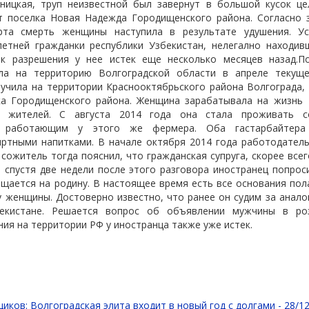
ницкая, труп неизвестной был завернут в большой кусок ц
т поселка Новая Надежда Городищенского района. Согласно 
ерта смерть женщины наступила в результате удушения. Ус
летней гражданки республики Узбекистан, нелегално находив
ок разрешения у нее истек еще несколько месяцев назад.П
ла на территорию Волгоградской области в апреле текуще
учила на территории Краснооктябрьского района Волгограда,
а Городищенского района. Женщина зарабатывала на жизнь
х жителей. С августа 2014 года она стала проживать с
м, работающим у этого же фермера. Оба гастарбайтер
иртными напитками. В начале октября 2014 года работодатель
сожитель тогда пояснил, что гражданская супруга, скорее всег
о
спустя две недели после этого разговора иностранец попрос
щается на родину. В настоящее время есть все основания пол
у женщины. Достоверно известно, что ранее он судим за анало
екистане. Решается вопрос об объявлении мужчины в роз
ия на территории РФ у иностранца также уже истек.
иков: Волгоградская элита входит в новый год с долгами -
28/12