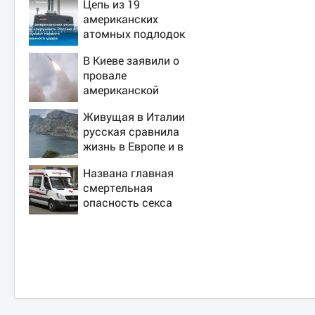
Цепь из 19
американских
атомных подлодок
«окружает» Россию
В Киеве заявили о
и Китай: это
провале
инструмент первого
американской
массированного
операции «Убей
удара
Живущая в Италии
лучника» против
русская сравнила
России
жизнь в Европе и в
Крыму
Названа главная
смертельная
опасность секса