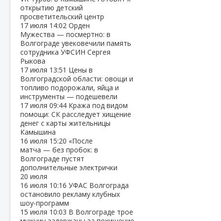
открытию детский
просветительский центр
17 июля
14:02
Орден
Мужества — посмертно: в
Волгограде увековечили память
сотрудника УФСИН Сергея
Рыкова
17 июля
13:51
Цены в
Волгоградской области: овощи и
топливо подорожали, яйца и
инструменты — подешевели
17 июля
09:44
Кража под видом
помощи: СК расследует хищение
денег с карты жительницы
Камышина
16 июля
15:20
«После
матча — без пробок: в
Волгограде пустят
дополнительные электрички
20 июля
16 июля
10:16
УФАС Волгограда
остановило рекламу клубных
шоу‑программ
15 июля
10:03
В Волгограде трое
мужчин задержаны за похищение