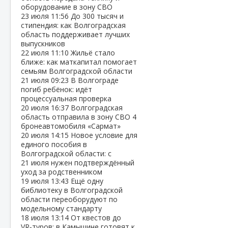
оборудование в зону СВО
23 июля
11:56
До 300 тысяч и
стипендия: как Волгоградская
область поддерживает лучших
выпускников
22 июля
11:10
Жильё стало
ближе: как маткапитал помогает
семьям Волгоградской области
21 июля
09:23
В Волгограде
погиб ребёнок: идёт
процессуальная проверка
20 июля
16:37
Волгоградская
область отправила в зону СВО 4
бронеавтомобиля «Сармат»
20 июля
14:15
Новое условие для
единого пособия в
Волгоградской области: с
21 июля нужен подтверждённый
уход за родственником
19 июля
13:43
Ещё одну
библиотеку в Волгоградской
области переоборудуют по
модельному стандарту
18 июля
13:14
От квестов до
VR‑туров: в Камышине готовят к