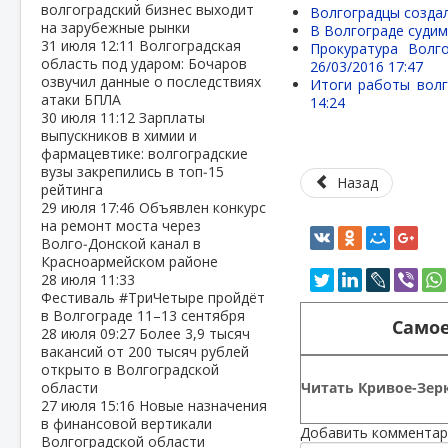
волгоградский бизнес выходит
Волгоградцы созда
на зарубежные рынки
В Волгограде судим
31 июля
12:11
Волгоградская
Прокуратура Волг
область под ударом: Бочаров
26/03/2016 17:47
озвучил данные о последствиях
Итоги работы волг
атаки БПЛА
14:24
30 июля
11:12
Зарплаты
выпускников в химии и
фармацевтике: волгоградские
вузы закрепились в топ‑15
Назад
рейтинга
29 июля
17:46
Объявлен конкурс
на ремонт моста через
Волго‑Донской канал в
Красноармейском районе
28 июля
11:33
Фестиваль #ТриЧетыре пройдёт
в Волгограде 11–13 сентября
Самое
28 июля
09:27
Более 3,9 тысяч
вакансий от 200 тысяч рублей
открыто в Волгоградской
Читать Кривое-Зерк
области
27 июля
15:16
Новые назначения
в финансовой вертикали
Добавить комментар
Волгоградской области