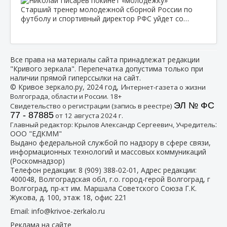
Старший тренер молодежной сборной России по
футболу и спортивный директор РФС уйдет со…
Все права на материалы сайта принадлежат редакции
"Кривого зеркала". Перепечатка допустима только при
наличии прямой гиперссылки на сайт.
© Кривое зеркало.ру, 2024 год, И
нтернет-газета о жизни
Волгограда, области и России. 18+
ЭЛ № ФС
Свидетельство о регистрации (запись в реестре)
77 - 87885
от 12 августа 2024 г.
:
Главный редактор: Крылов Александр Сергеевич, Учредитель
ООО "ЕДКММ"
Выдано федеральной службой по надзору в сфере связи,
информационных технологий и массовых коммуникаций
(Роскомнадзор)
Телефон редакции:
8 (909) 388-02-01
, Адрес редакции:
400048, Волгоградская обл, г.о. город-герой Волгоград, г
Волгоград, пр-кт им. Маршала Советского Союза Г.К.
Жукова, д. 100, этаж 18, офис 221
Email:
info@krivoe-zerkalo.ru
Реклама на сайте