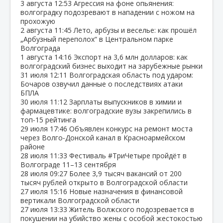
3 августа
12:53
Агрессия на фоне опьянения:
волгоградку подозревают в нападении с ножом на
прохожую
2 августа
11:45
Лето, арбузы и веселье: как прошёл
„Арбузный переполох“ в Центральном парке
Волгограда
1 августа
14:16
Экспорт на 3,6 млн долларов: как
волгоградский бизнес выходит на зарубежные рынки
31 июля
12:11
Волгоградская область под ударом:
Бочаров озвучил данные о последствиях атаки
БПЛА
30 июля
11:12
Зарплаты выпускников в химии и
фармацевтике: волгоградские вузы закрепились в
топ‑15 рейтинга
29 июля
17:46
Объявлен конкурс на ремонт моста
через Волго‑Донской канал в Красноармейском
районе
28 июля
11:33
Фестиваль #ТриЧетыре пройдёт в
Волгограде 11–13 сентября
28 июля
09:27
Более 3,9 тысяч вакансий от 200
тысяч рублей открыто в Волгоградской области
27 июля
15:16
Новые назначения в финансовой
вертикали Волгоградской области
27 июля
13:33
Житель Волжского подозревается в
покушении на убийство жены с особой жестокостью