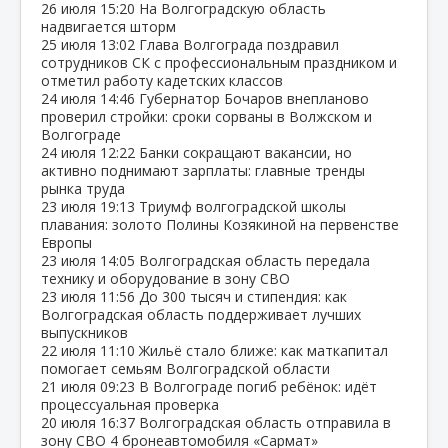
26 июля
15:20
На Волгоградскую область
надвигается шторм
25 июля
13:02
Глава Волгограда поздравил
сотрудников СК с профессиональным праздником и
отметил работу кадетских классов
24 июля
14:46
Губернатор Бочаров внепланово
проверил стройки: сроки сорваны в Волжском и
Волгограде
24 июля
12:22
Банки сокращают вакансии, но
активно поднимают зарплаты: главные тренды
рынка труда
23 июля
19:13
Триумф волгоградской школы
плавания: золото Полины Козякиной на первенстве
Европы
23 июля
14:05
Волгоградская область передала
технику и оборудование в зону СВО
23 июля
11:56
До 300 тысяч и стипендия: как
Волгоградская область поддерживает лучших
выпускников
22 июля
11:10
Жильё стало ближе: как маткапитал
помогает семьям Волгоградской области
21 июля
09:23
В Волгограде погиб ребёнок: идёт
процессуальная проверка
20 июля
16:37
Волгоградская область отправила в
зону СВО 4 бронеавтомобиля «Сармат»