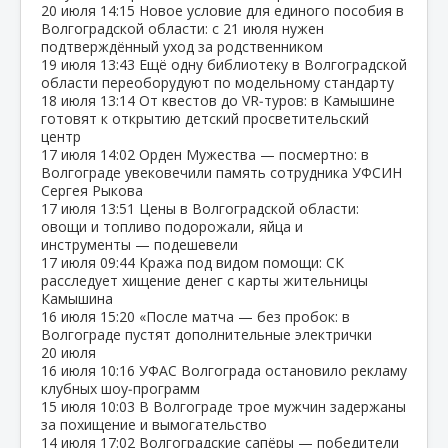
20 июля
14:15
Новое условие для единого пособия в
Волгоградской области: с 21 июля нужен
подтверждённый уход за родственником
19 июля
13:43
Ещё одну библиотеку в Волгоградской
области переоборудуют по модельному стандарту
18 июля
13:14
От квестов до VR‑туров: в Камышине
готовят к открытию детский просветительский
центр
17 июля
14:02
Орден Мужества — посмертно: в
Волгограде увековечили память сотрудника УФСИН
Сергея Рыкова
17 июля
13:51
Цены в Волгоградской области:
овощи и топливо подорожали, яйца и
инструменты — подешевели
17 июля
09:44
Кража под видом помощи: СК
расследует хищение денег с карты жительницы
Камышина
16 июля
15:20
«После матча — без пробок: в
Волгограде пустят дополнительные электрички
20 июля
16 июля
10:16
УФАС Волгограда остановило рекламу
клубных шоу‑программ
15 июля
10:03
В Волгограде трое мужчин задержаны
за похищение и вымогательство
14 июля
17:02
Волгоградские сапёры — победители