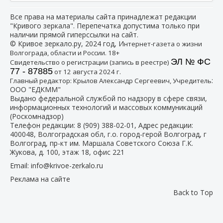
Все права на материалы сайта принадлежат редакции
"Кривого зеркала". Перепечатка допустима только при
наличии прямой гиперссылки на сайт.
© Кривое зеркало.ру, 2024 год, И
нтернет-газета о жизни
Волгограда, области и России. 18+
ЭЛ № ФС
Свидетельство о регистрации (запись в реестре)
77 - 87885
от 12 августа 2024 г.
:
Главный редактор: Крылов Александр Сергеевич, Учредитель
ООО "ЕДКММ"
Выдано федеральной службой по надзору в сфере связи,
информационных технологий и массовых коммуникаций
(Роскомнадзор)
Телефон редакции:
8 (909) 388-02-01
, Адрес редакции:
400048, Волгоградская обл, г.о. город-герой Волгоград, г
Волгоград, пр-кт им. Маршала Советского Союза Г.К.
Жукова, д. 100, этаж 18, офис 221
Email:
info@krivoe-zerkalo.ru
Реклама на сайте
Back to Top