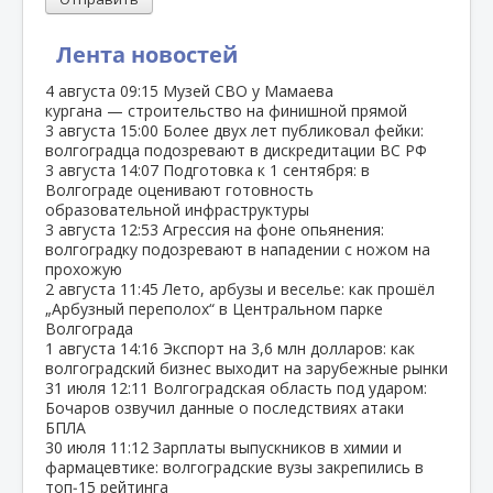
Лента новостей
4 августа
09:15
Музей СВО у Мамаева
кургана — строительство на финишной прямой
3 августа
15:00
Более двух лет публиковал фейки:
волгоградца подозревают в дискредитации ВС РФ
3 августа
14:07
Подготовка к 1 сентября: в
Волгограде оценивают готовность
образовательной инфраструктуры
3 августа
12:53
Агрессия на фоне опьянения:
волгоградку подозревают в нападении с ножом на
прохожую
2 августа
11:45
Лето, арбузы и веселье: как прошёл
„Арбузный переполох“ в Центральном парке
Волгограда
1 августа
14:16
Экспорт на 3,6 млн долларов: как
волгоградский бизнес выходит на зарубежные рынки
31 июля
12:11
Волгоградская область под ударом:
Бочаров озвучил данные о последствиях атаки
БПЛА
30 июля
11:12
Зарплаты выпускников в химии и
фармацевтике: волгоградские вузы закрепились в
топ‑15 рейтинга