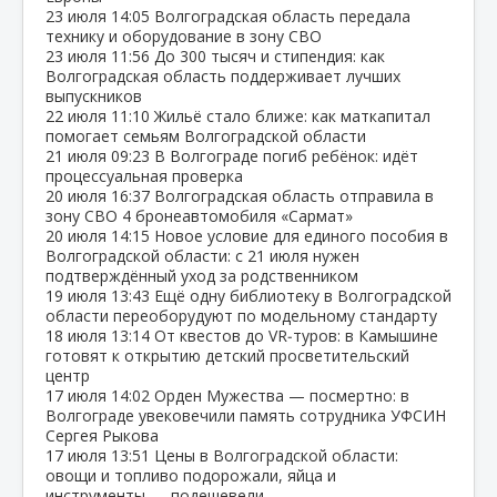
23 июля
14:05
Волгоградская область передала
технику и оборудование в зону СВО
23 июля
11:56
До 300 тысяч и стипендия: как
Волгоградская область поддерживает лучших
выпускников
22 июля
11:10
Жильё стало ближе: как маткапитал
помогает семьям Волгоградской области
21 июля
09:23
В Волгограде погиб ребёнок: идёт
процессуальная проверка
20 июля
16:37
Волгоградская область отправила в
зону СВО 4 бронеавтомобиля «Сармат»
20 июля
14:15
Новое условие для единого пособия в
Волгоградской области: с 21 июля нужен
подтверждённый уход за родственником
19 июля
13:43
Ещё одну библиотеку в Волгоградской
области переоборудуют по модельному стандарту
18 июля
13:14
От квестов до VR‑туров: в Камышине
готовят к открытию детский просветительский
центр
17 июля
14:02
Орден Мужества — посмертно: в
Волгограде увековечили память сотрудника УФСИН
Сергея Рыкова
17 июля
13:51
Цены в Волгоградской области:
овощи и топливо подорожали, яйца и
инструменты — подешевели