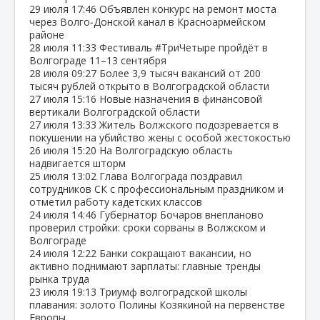
29 июля
17:46
Объявлен конкурс на ремонт моста
через Волго‑Донской канал в Красноармейском
районе
28 июля
11:33
Фестиваль #ТриЧетыре пройдёт в
Волгограде 11–13 сентября
28 июля
09:27
Более 3,9 тысяч вакансий от 200
тысяч рублей открыто в Волгоградской области
27 июля
15:16
Новые назначения в финансовой
вертикали Волгоградской области
27 июля
13:33
Житель Волжского подозревается в
покушении на убийство жены с особой жестокостью
26 июля
15:20
На Волгоградскую область
надвигается шторм
25 июля
13:02
Глава Волгограда поздравил
сотрудников СК с профессиональным праздником и
отметил работу кадетских классов
24 июля
14:46
Губернатор Бочаров внепланово
проверил стройки: сроки сорваны в Волжском и
Волгограде
24 июля
12:22
Банки сокращают вакансии, но
активно поднимают зарплаты: главные тренды
рынка труда
23 июля
19:13
Триумф волгоградской школы
плавания: золото Полины Козякиной на первенстве
Европы