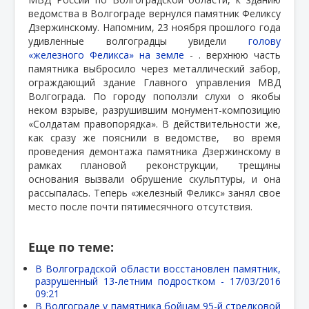
ведомства в Волгограде вернулся памятник Феликсу
Дзержинскому. Напомним, 23 ноября прошлого года
удивленные волгоградцы увидели
голову
«железного Феликса» на земле
- . верхнюю часть
памятника выбросило через металлический забор,
ограждающий здание Главного управления МВД
Волгограда. По городу поползли слухи о якобы
неком взрыве, разрушившим монумент-композицию
«Солдатам правопорядка». В действительности же,
как сразу же пояснили в ведомстве,
во время
проведения демонтажа памятника Дзержинскому в
рамках плановой реконструкции, трещины
основания вызвали обрушение скульптуры, и она
рассыпалась. Теперь «железный Феликс» занял свое
место после почти пятимесячного отсутствия.
Еще по теме:
В Волгоградской области восстановлен памятник,
разрушенный 13-летним подростком -
17/03/2016
09:21
В Волгограде у памятника бойцам 95-й стрелковой