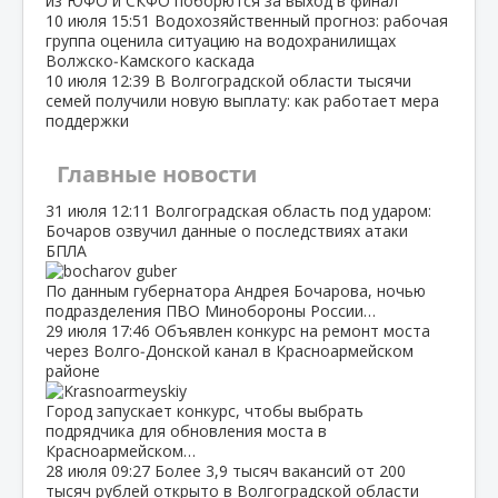
из ЮФО и СКФО поборются за выход в финал
10 июля
15:51
Водохозяйственный прогноз: рабочая
группа оценила ситуацию на водохранилищах
Волжско‑Камского каскада
10 июля
12:39
В Волгоградской области тысячи
семей получили новую выплату: как работает мера
поддержки
Главные новости
31 июля
12:11
Волгоградская область под ударом:
Бочаров озвучил данные о последствиях атаки
БПЛА
По данным губернатора Андрея Бочарова, ночью
подразделения ПВО Минобороны России…
29 июля
17:46
Объявлен конкурс на ремонт моста
через Волго‑Донской канал в Красноармейском
районе
Город запускает конкурс, чтобы выбрать
подрядчика для обновления моста в
Красноармейском…
28 июля
09:27
Более 3,9 тысяч вакансий от 200
тысяч рублей открыто в Волгоградской области