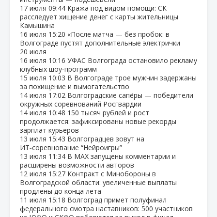
17 июля
09:44
Кража под видом помощи: СК
расследует хищение денег с карты жительницы
Камышина
16 июля
15:20
«После матча — без пробок: в
Волгограде пустят дополнительные электрички
20 июля
16 июля
10:16
УФАС Волгограда остановило рекламу
клубных шоу‑программ
15 июля
10:03
В Волгограде трое мужчин задержаны
за похищение и вымогательство
14 июля
17:02
Волгоградские сапёры — победители
окружных соревнований Росгвардии
14 июля
10:48
150 тысяч рублей и рост
продолжается: зафиксированы новые рекорды
зарплат курьеров
13 июля
15:43
Волгоградцев зовут на
ИТ‑соревнование “Нейроигры”
13 июля
11:34
В МАХ запущены комментарии и
расширены возможности авторов
12 июля
15:27
Контракт с Минобороны в
Волгоградской области: увеличенные выплаты
продлены до конца лета
11 июля
15:18
Волгоград примет полуфинал
федерального смотра наставников: 500 участников