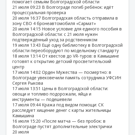
помогает семьям Волгоградской области
21 июля
09:23
В Волгограде погиб ребёнок: идёт
процессуальная проверка
20 июля
16:37
Волгоградская область отправила в
зону СВО 4 бронеавтомобиля «Сармат»
20 июля
14:15
Новое условие для единого пособия в
Волгоградской области: с 21 июля нужен
подтверждённый уход за родственником
19 июля
13:43
Ещё одну библиотеку в Волгоградской
области переоборудуют по модельному стандарту
18 июля
13:14
От квестов до VR‑туров: в Камышине
готовят к открытию детский просветительский
центр
17 июля
14:02
Орден Мужества — посмертно: в
Волгограде увековечили память сотрудника УФСИН
Сергея Рыкова
17 июля
13:51
Цены в Волгоградской области:
овощи и топливо подорожали, яйца и
инструменты — подешевели
17 июля
09:44
Кража под видом помощи: СК
расследует хищение денег с карты жительницы
Камышина
16 июля
15:20
«После матча — без пробок: в
Волгограде пустят дополнительные электрички
20 июля