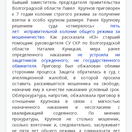
Бывший заместитель председателя правительства
Волгоградской области Павел
Крупнов приговорен
к 7 годам колонии строгого режима за получение
взятки в особо крупном размере. Ранее Крупнову
решением
суда «отмерялось»
пять
лет исправительной колонии общего режима за
мошенничество
. Как рассказала «КЗ» старший
помощник руководителя СУ СКР по Волгоградской
области Наталия Куницкая, мера ранее
определенного наказания
не устроила ни
защитников осужденного, ни государственного
обвинителя
. Приговор был обжалован обеими
сторонами процесса. Защита обратилась в суд с
апелляционной жалобой, в которой просила
оставить раскаявшегося мошенника на свободе,
назначив ему в качестве наказания условный срок.
Облпрокуратура, напротив, обжаловала приговор в
отношении Крупнова в связи с мягкостью
назначенного наказания и несогласием с
квалификацией содеянного. По мнению
прокуратуры, Крупнов не столько мошенник,
сколько взяточник и, следовательно, заслуживает
не пяти лет общего режима, а одиннадцати лет