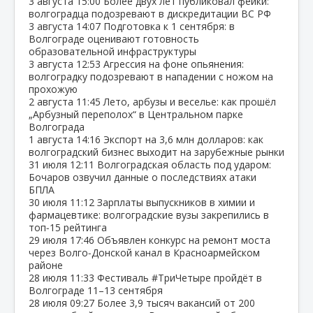
3 августа
15:00
Более двух лет публиковал фейки:
волгоградца подозревают в дискредитации ВС РФ
3 августа
14:07
Подготовка к 1 сентября: в
Волгограде оценивают готовность
образовательной инфраструктуры
3 августа
12:53
Агрессия на фоне опьянения:
волгоградку подозревают в нападении с ножом на
прохожую
2 августа
11:45
Лето, арбузы и веселье: как прошёл
„Арбузный переполох“ в Центральном парке
Волгограда
1 августа
14:16
Экспорт на 3,6 млн долларов: как
волгоградский бизнес выходит на зарубежные рынки
31 июля
12:11
Волгоградская область под ударом:
Бочаров озвучил данные о последствиях атаки
БПЛА
30 июля
11:12
Зарплаты выпускников в химии и
фармацевтике: волгоградские вузы закрепились в
топ‑15 рейтинга
29 июля
17:46
Объявлен конкурс на ремонт моста
через Волго‑Донской канал в Красноармейском
районе
28 июля
11:33
Фестиваль #ТриЧетыре пройдёт в
Волгограде 11–13 сентября
28 июля
09:27
Более 3,9 тысяч вакансий от 200