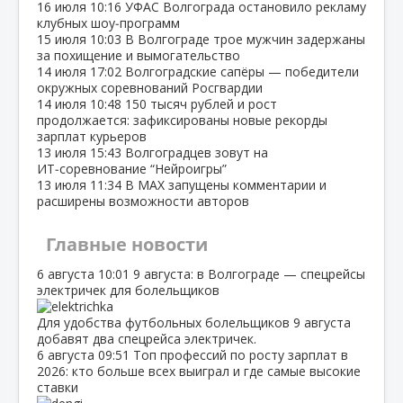
16 июля
10:16
УФАС Волгограда остановило рекламу
клубных шоу‑программ
15 июля
10:03
В Волгограде трое мужчин задержаны
за похищение и вымогательство
14 июля
17:02
Волгоградские сапёры — победители
окружных соревнований Росгвардии
14 июля
10:48
150 тысяч рублей и рост
продолжается: зафиксированы новые рекорды
зарплат курьеров
13 июля
15:43
Волгоградцев зовут на
ИТ‑соревнование “Нейроигры”
13 июля
11:34
В МАХ запущены комментарии и
расширены возможности авторов
Главные новости
6 августа
10:01
9 августа: в Волгограде — спецрейсы
электричек для болельщиков
Для удобства футбольных болельщиков 9 августа
добавят два спецрейса электричек.
6 августа
09:51
Топ профессий по росту зарплат в
2026: кто больше всех выиграл и где самые высокие
ставки