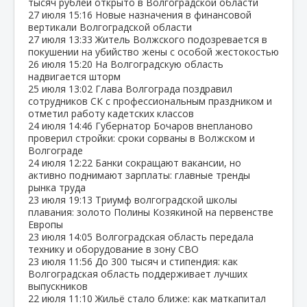
тысяч рублей открыто в Волгоградской области
27 июля
15:16
Новые назначения в финансовой
вертикали Волгоградской области
27 июля
13:33
Житель Волжского подозревается в
покушении на убийство жены с особой жестокостью
26 июля
15:20
На Волгоградскую область
надвигается шторм
25 июля
13:02
Глава Волгограда поздравил
сотрудников СК с профессиональным праздником и
отметил работу кадетских классов
24 июля
14:46
Губернатор Бочаров внепланово
проверил стройки: сроки сорваны в Волжском и
Волгограде
24 июля
12:22
Банки сокращают вакансии, но
активно поднимают зарплаты: главные тренды
рынка труда
23 июля
19:13
Триумф волгоградской школы
плавания: золото Полины Козякиной на первенстве
Европы
23 июля
14:05
Волгоградская область передала
технику и оборудование в зону СВО
23 июля
11:56
До 300 тысяч и стипендия: как
Волгоградская область поддерживает лучших
выпускников
22 июля
11:10
Жильё стало ближе: как маткапитал