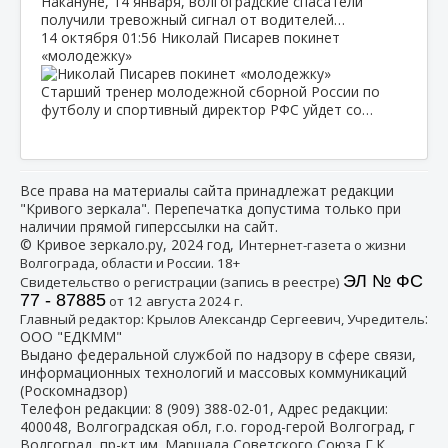
Накануне, 14 января, волгоградские спасатели
получили тревожный сигнал от водителей…
14 октября
01:56
Николай Писарев покинет
«молодежку»
Старший тренер молодежной сборной России по
футболу и спортивный директор РФС уйдет со…
Все права на материалы сайта принадлежат редакции
"Кривого зеркала". Перепечатка допустима только при
наличии прямой гиперссылки на сайт.
© Кривое зеркало.ру, 2024 год, И
нтернет-газета о жизни
Волгограда, области и России. 18+
ЭЛ № ФС
Свидетельство о регистрации (запись в реестре)
77 - 87885
от 12 августа 2024 г.
:
Главный редактор: Крылов Александр Сергеевич, Учредитель
ООО "ЕДКММ"
Выдано федеральной службой по надзору в сфере связи,
информационных технологий и массовых коммуникаций
(Роскомнадзор)
Телефон редакции:
8 (909) 388-02-01
, Адрес редакции:
400048, Волгоградская обл, г.о. город-герой Волгоград, г
Волгоград, пр-кт им. Маршала Советского Союза Г.К.