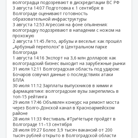
волгоградца подозревают в дискредитации ВС РФ
3 августа
14:07
Подготовка к 1 сентября: в
Волгограде оценивают готовность
образовательной инфраструктуры
3 августа
12:53
Агрессия на фоне опьянения:
волгоградку подозревают в нападении с ножом на
прохожую
2 августа
11:45
Лето, арбузы и веселье: как прошёл
„Арбузный переполох“ в Центральном парке
Волгограда
1 августа
14:16
Экспорт на 3,6 млн долларов: как
волгоградский бизнес выходит на зарубежные рынки
31 июля
12:11
Волгоградская область под ударом:
Бочаров озвучил данные о последствиях атаки
БПЛА
30 июля
11:12
Зарплаты выпускников в химии и
фармацевтике: волгоградские вузы закрепились в
топ‑15 рейтинга
29 июля
17:46
Объявлен конкурс на ремонт моста
через Волго‑Донской канал в Красноармейском
районе
28 июля
11:33
Фестиваль #ТриЧетыре пройдёт в
Волгограде 11–13 сентября
28 июля
09:27
Более 3,9 тысяч вакансий от 200
тысяч рублей открыто в Волгоградской области