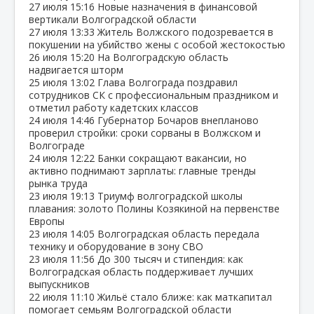
27 июля
15:16
Новые назначения в финансовой
вертикали Волгоградской области
27 июля
13:33
Житель Волжского подозревается в
покушении на убийство жены с особой жестокостью
26 июля
15:20
На Волгоградскую область
надвигается шторм
25 июля
13:02
Глава Волгограда поздравил
сотрудников СК с профессиональным праздником и
отметил работу кадетских классов
24 июля
14:46
Губернатор Бочаров внепланово
проверил стройки: сроки сорваны в Волжском и
Волгограде
24 июля
12:22
Банки сокращают вакансии, но
активно поднимают зарплаты: главные тренды
рынка труда
23 июля
19:13
Триумф волгоградской школы
плавания: золото Полины Козякиной на первенстве
Европы
23 июля
14:05
Волгоградская область передала
технику и оборудование в зону СВО
23 июля
11:56
До 300 тысяч и стипендия: как
Волгоградская область поддерживает лучших
выпускников
22 июля
11:10
Жильё стало ближе: как маткапитал
помогает семьям Волгоградской области