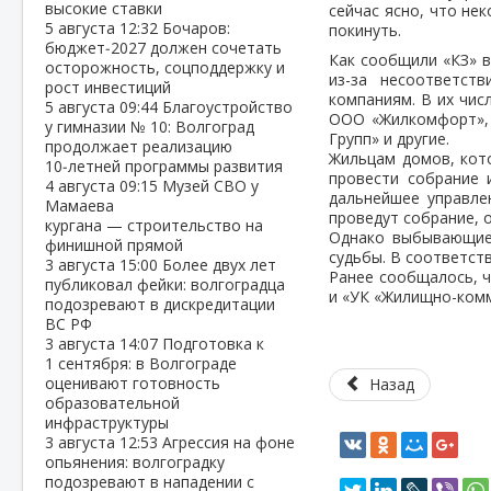
высокие ставки
сейчас ясно, что не
5 августа
12:32
Бочаров:
покинуть.
бюджет‑2027 должен сочетать
Как сообщили «КЗ» в
осторожность, соцподдержку и
из-за несоответст
рост инвестиций
компаниям. В их чи
5 августа
09:44
Благоустройство
ООО «Жилкомфорт», 
у гимназии № 10: Волгоград
Групп» и другие.
продолжает реализацию
Жильцам домов, кот
10‑летней программы развития
провести собрание 
4 августа
09:15
Музей СВО у
дальнейшее управле
Мамаева
проведут собрание, 
кургана — строительство на
Однако выбывающие 
финишной прямой
судьбы. В соответст
3 августа
15:00
Более двух лет
Ранее сообщалось, ч
публиковал фейки: волгоградца
и «УК «Жилищно-комм
подозревают в дискредитации
ВС РФ
3 августа
14:07
Подготовка к
1 сентября: в Волгограде
оценивают готовность
Назад
образовательной
инфраструктуры
3 августа
12:53
Агрессия на фоне
опьянения: волгоградку
подозревают в нападении с