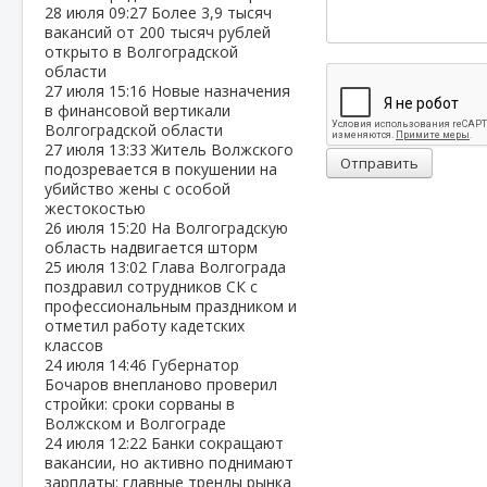
28 июля
09:27
Более 3,9 тысяч
вакансий от 200 тысяч рублей
открыто в Волгоградской
области
27 июля
15:16
Новые назначения
в финансовой вертикали
Волгоградской области
27 июля
13:33
Житель Волжского
Отправить
подозревается в покушении на
убийство жены с особой
жестокостью
26 июля
15:20
На Волгоградскую
область надвигается шторм
25 июля
13:02
Глава Волгограда
поздравил сотрудников СК с
профессиональным праздником и
отметил работу кадетских
классов
24 июля
14:46
Губернатор
Бочаров внепланово проверил
стройки: сроки сорваны в
Волжском и Волгограде
24 июля
12:22
Банки сокращают
вакансии, но активно поднимают
зарплаты: главные тренды рынка