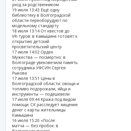
уход за родственником
19 июля
13:43
Ещё одну
библиотеку в Волгоградской
области переоборудуют по
модельному стандарту
18 июля
13:14
От квестов до
VR‑туров: в Камышине готовят к
открытию детский
просветительский центр
17 июля
14:02
Орден
Мужества — посмертно: в
Волгограде увековечили память
сотрудника УФСИН Сергея
Рыкова
17 июля
13:51
Цены в
Волгоградской области: овощи и
топливо подорожали, яйца и
инструменты — подешевели
17 июля
09:44
Кража под видом
помощи: СК расследует хищение
денег с карты жительницы
Камышина
16 июля
15:20
«После
матча — без пробок: в
Волгограде пустят