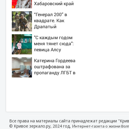
Хабаровский край
“Генерал 200” в
квадрате. Как
Драпатый
переплюнул
"С каждым годом
Сырского
меня тянет сюда":
певица Алсу
приехала в
Катерина Гордеева
татарскую деревню,
оштрафована за
где прошло ее
пропаганду ЛГБТ в
детство 07/08/2026
интернете - Новости
– Новости
на Вести.ru
Все права на материалы сайта принадлежат редакции "Крив
© Кривое зеркало.ру, 2024 год, И
нтернет-газета о жизни Волг