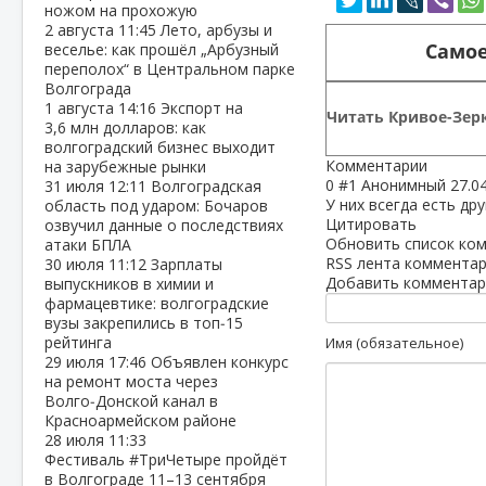
ножом на прохожую
2 августа
11:45
Лето, арбузы и
Самое
веселье: как прошёл „Арбузный
переполох“ в Центральном парке
Волгограда
1 августа
14:16
Экспорт на
Читать Кривое-Зерк
3,6 млн долларов: как
волгоградский бизнес выходит
Комментарии
на зарубежные рынки
0
#1
Анонимный
27.0
31 июля
12:11
Волгоградская
У них всегда есть др
область под ударом: Бочаров
Цитировать
озвучил данные о последствиях
Обновить список ко
атаки БПЛА
RSS лента комментар
30 июля
11:12
Зарплаты
Добавить комментар
выпускников в химии и
фармацевтике: волгоградские
вузы закрепились в топ‑15
рейтинга
Имя (обязательное)
29 июля
17:46
Объявлен конкурс
на ремонт моста через
Волго‑Донской канал в
Красноармейском районе
28 июля
11:33
Фестиваль #ТриЧетыре пройдёт
в Волгограде 11–13 сентября