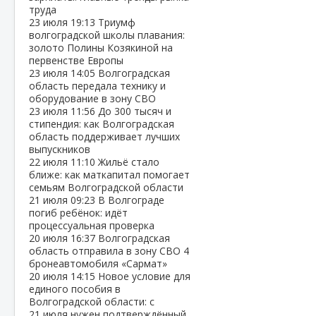
труда
23 июля
19:13
Триумф
волгоградской школы плавания:
золото Полины Козякиной на
первенстве Европы
23 июля
14:05
Волгоградская
область передала технику и
оборудование в зону СВО
23 июля
11:56
До 300 тысяч и
стипендия: как Волгоградская
область поддерживает лучших
выпускников
22 июля
11:10
Жильё стало
ближе: как маткапитал помогает
семьям Волгоградской области
21 июля
09:23
В Волгограде
погиб ребёнок: идёт
процессуальная проверка
20 июля
16:37
Волгоградская
область отправила в зону СВО 4
бронеавтомобиля «Сармат»
20 июля
14:15
Новое условие для
единого пособия в
Волгоградской области: с
21 июля нужен подтверждённый