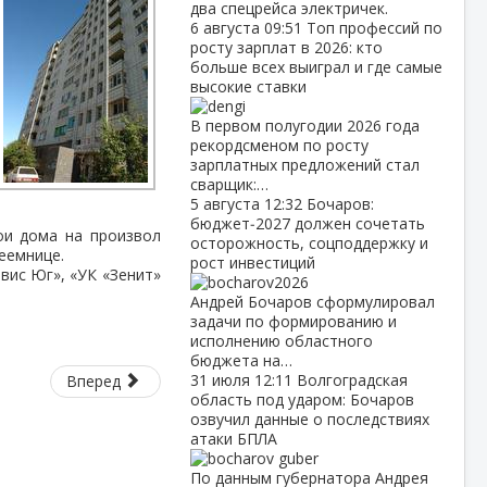
два спецрейса электричек.
6 августа
09:51
Топ профессий по
росту зарплат в 2026: кто
больше всех выиграл и где самые
высокие ставки
В первом полугодии 2026 года
рекордсменом по росту
зарплатных предложений стал
сварщик:…
5 августа
12:32
Бочаров:
бюджет‑2027 должен сочетать
ои дома на произвол
осторожность, соцподдержку и
еемнице.
рост инвестиций
вис Юг», «УК «Зенит»
Андрей Бочаров сформулировал
задачи по формированию и
исполнению областного
бюджета на…
31 июля
12:11
Волгоградская
Вперед
область под ударом: Бочаров
озвучил данные о последствиях
атаки БПЛА
По данным губернатора Андрея