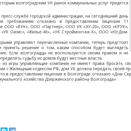
которым волгоградским УК рынок коммунальных услуг придется
 пресс-службе городской администрации, на сегодняшний день
вия требованиям отказано в предоставлении лицензии 11
сле ООО «ВУК», ООО «Партнер», ООО УК «ЭУ-20», ООО «КРУК»,
«УК Оазис», «Жилье-46», «УК Строймонтаж-К», ООО «ЮгДом-
орыми управляют перечисленные компании, теперь предстоит
и принять решение о том, каким способом будет выглядеть
ние. Если волгоградцы не воспользуются своим правом и не
определять судьбу их домов будут местные власти.
из игры управляющие компании не имеют права бросить св
вии с Жилищным кодексом РФ, дом УК должна передать своей пр
то в предоставлении лицензии в Волгограде отказано «Дом Сер
унального хозяйства Дзержинского района Волгограда».