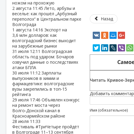
ножом на прохожую
2 августа
11:45
Лето, арбузы и
веселье: как прошёл „Арбузный
Назад
переполох“ в Центральном парке
Волгограда
1 августа
14:16
Экспорт на
3,6 млн долларов: как
волгоградский бизнес выходит
на зарубежные рынки
31 июля
12:11
Волгоградская
область под ударом: Бочаров
Самое
озвучил данные о последствиях
атаки БПЛА
30 июля
11:12
Зарплаты
выпускников в химии и
Читать Кривое-Зерк
фармацевтике: волгоградские
вузы закрепились в топ‑15
Добавить комментар
рейтинга
29 июля
17:46
Объявлен конкурс
на ремонт моста через
Имя (обязательное)
Волго‑Донской канал в
Красноармейском районе
28 июля
11:33
Фестиваль #ТриЧетыре пройдёт
в Волгограде 11–13 сентября