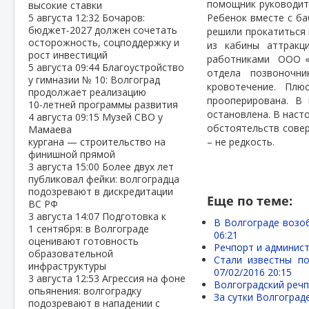
помощник руководит
высокие ставки
5 августа
12:32
Бочаров:
Ребенок вместе с ба
бюджет‑2027 должен сочетать
решили прокатиться 
осторожность, соцподдержку и
из кабины аттракц
рост инвестиций
работниками
ООО «
5 августа
09:44
Благоустройство
отдела позвоночн
у гимназии № 10: Волгоград
кровотечение. Пл
продолжает реализацию
прооперирована. В
10‑летней программы развития
остановлена. В наст
4 августа
09:15
Музей СВО у
обстоятельств сове
Мамаева
кургана — строительство на
– не редкость.
финишной прямой
3 августа
15:00
Более двух лет
публиковал фейки: волгоградца
подозревают в дискредитации
Еще по теме:
ВС РФ
3 августа
14:07
Подготовка к
В Волгограде возо
1 сентября: в Волгограде
06:21
оценивают готовность
Речпорт и админис
образовательной
Стали известны по
инфраструктуры
07/02/2016 20:15
3 августа
12:53
Агрессия на фоне
Волгоградский речп
опьянения: волгоградку
За сутки Волгоград
подозревают в нападении с