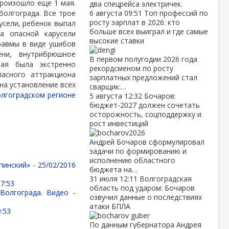
роизошло еще 1 мая.
два спецрейса электричек.
Волгограда. Все трое
6 августа
09:51
Топ профессий по
росту зарплат в 2026: кто
усели, ребенок выпал
больше всех выиграл и где самые
а опасной карусели
высокие ставки
равмы в виде ушибов
ни, внутрибрюшное
В первом полугодии 2026 года
ая была экстренно
рекордсменом по росту
асного аттракциона
зарплатных предложений стал
на установление всех
сварщик:…
олгоградском регионе
5 августа
12:32
Бочаров:
бюджет‑2027 должен сочетать
осторожность, соцподдержку и
рост инвестиций
Андрей Бочаров сформулировал
задачи по формированию и
исполнению областного
пинский» -
25/02/2016
бюджета на…
31 июля
12:11
Волгоградская
7:53
область под ударом: Бочаров
Волгограда. Видео -
озвучил данные о последствиях
атаки БПЛА
:53
По данным губернатора Андрея