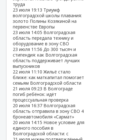
труда
23 июля
19:13
Триумф
волгоградской школы плавания:
золото Полины Козякиной на
первенстве Европы
23 июля
14:05
Волгоградская
область передала технику и
оборудование в зону СВО
23 июля
11:56
До 300 тысяч и
стипендия: как Волгоградская
область поддерживает лучших
выпускников
22 июля
11:10
Жильё стало
ближе: как маткапитал помогает
семьям Волгоградской области
21 июля
09:23
В Волгограде
погиб ребёнок: идёт
процессуальная проверка
20 июля
16:37
Волгоградская
область отправила в зону СВО 4
бронеавтомобиля «Сармат»
20 июля
14:15
Новое условие для
единого пособия в
Волгоградской области: с
21 июля нужен подтверждённый