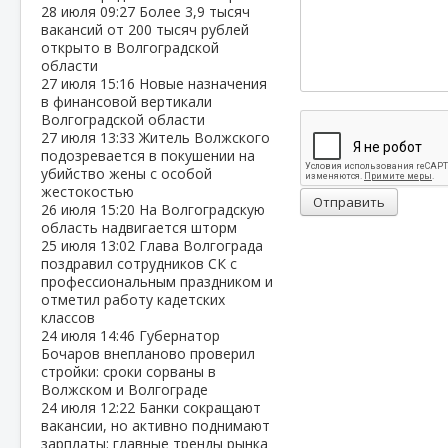
28 июля
09:27
Более 3,9 тысяч
вакансий от 200 тысяч рублей
открыто в Волгоградской
области
27 июля
15:16
Новые назначения
в финансовой вертикали
Волгоградской области
27 июля
13:33
Житель Волжского
подозревается в покушении на
убийство жены с особой
жестокостью
Отправить
26 июля
15:20
На Волгоградскую
область надвигается шторм
25 июля
13:02
Глава Волгограда
поздравил сотрудников СК с
профессиональным праздником и
отметил работу кадетских
классов
24 июля
14:46
Губернатор
Бочаров внепланово проверил
стройки: сроки сорваны в
Волжском и Волгограде
24 июля
12:22
Банки сокращают
вакансии, но активно поднимают
зарплаты: главные тренды рынка