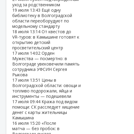
уход за родственником
19 июля
13:43
Ещё одну
библиотеку в Волгоградской
области переоборудуют по
модельному стандарту
18 июля
13:14
От квестов до
VR‑туров: в Камышине готовят к
открытию детский
просветительский центр
17 июля
14:02
Орден
Мужества — посмертно: в
Волгограде увековечили память
сотрудника УФСИН Сергея
Рыкова
17 июля
13:51
Цены в
Волгоградской области: овощи и
топливо подорожали, яйца и
инструменты — подешевели
17 июля
09:44
Кража под видом
помощи: СК расследует хищение
денег с карты жительницы
Камышина
16 июля
15:20
«После
матча — без пробок: в
Волгограде пустят