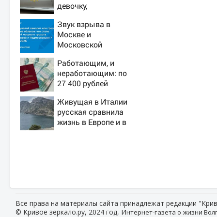
девочку,
ворвавшись в
Звук взрыва в
квартиру
Москве и
Московской
области 7 августа
Работающим, и
2026 года: Причины,
неработающим: по
источник, откуда
27 400 рублей
был громкий хлопок
вручат пенсионерам
Живущая в Италии
в сентябре -
русская сравнила
PrimaMedia.ru
жизнь в Европе и в
Крыму
Все права на материалы сайта принадлежат редакции "Крив
© Кривое зеркало.ру, 2024 год, И
нтернет-газета о жизни Волг