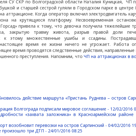
еля СУ СКР по Волгоградской области Наталия Куницкая, ЧП п
бушкой и старшей сестрой гуляли в Городском парке в центре 
на аттракционе. Когда оператор включил электродвигатель кар
иона на крутящуюся платформу. Несвоевременная остановк
Горсад» привела к тому, что девочка получила тяжелейшие т
ика, закрытую травму живота, разрыв правой доли пече
юс к этому множественные ушибы и ссадины. Пострадавш
 настоящее время ее жизни ничего не угрожает. Работа оп
оящее время проводятся следственные действия, направленные 
ршенного преступления. Напомним, что
ЧП на аттракционах в в
бновилось действие маршрута «Пристань Руднева – остров Сар
трация Волгограда подписали мировое соглашение -
12/02/2016 0
дробности «захвата заложника» в Красноармейском районе 
орт возобновит перевозки на остров Сарпинский -
04/02/2016 19
е произошло три ДТП -
24/01/2016 08:25