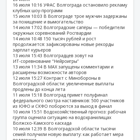
16 июля
10:16
УФАС Волгограда остановило рекламу
клубных шоу‑программ
15 июля
10:03
В Волгограде трое мужчин задержаны
за похищение и вымогательство
14 июля
17:02
Волгоградские сапёры — победители
окружных соревнований Росгвардии
14 июля
10:48
150 тысяч рублей и рост
продолжается: зафиксированы новые рекорды
зарплат курьеров
13 июля
15:43
Волгоградцев зовут на
ИТ‑соревнование “Нейроигры”
13 июля
11:34
В МАХ запущены комментарии и
расширены возможности авторов
12 июля
15:27
Контракт с Минобороны в
Волгоградской области: увеличенные выплаты
продлены до конца лета
11 июля
15:18
Волгоград примет полуфинал
федерального смотра наставников: 500 участников
из ЮФО и СКФО поборются за выход в финал
10 июля
15:51
Водохозяйственный прогноз: рабочая
группа оценила ситуацию на водохранилищах
Волжско‑Камского каскада
10 июля
12:39
В Волгоградской области тысячи
семей получили новую выплату: как работает мера
поддержки