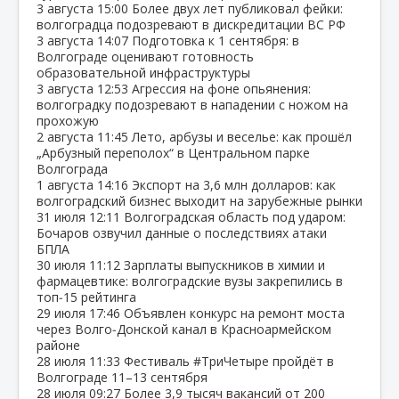
3 августа
15:00
Более двух лет публиковал фейки:
волгоградца подозревают в дискредитации ВС РФ
3 августа
14:07
Подготовка к 1 сентября: в
Волгограде оценивают готовность
образовательной инфраструктуры
3 августа
12:53
Агрессия на фоне опьянения:
волгоградку подозревают в нападении с ножом на
прохожую
2 августа
11:45
Лето, арбузы и веселье: как прошёл
„Арбузный переполох“ в Центральном парке
Волгограда
1 августа
14:16
Экспорт на 3,6 млн долларов: как
волгоградский бизнес выходит на зарубежные рынки
31 июля
12:11
Волгоградская область под ударом:
Бочаров озвучил данные о последствиях атаки
БПЛА
30 июля
11:12
Зарплаты выпускников в химии и
фармацевтике: волгоградские вузы закрепились в
топ‑15 рейтинга
29 июля
17:46
Объявлен конкурс на ремонт моста
через Волго‑Донской канал в Красноармейском
районе
28 июля
11:33
Фестиваль #ТриЧетыре пройдёт в
Волгограде 11–13 сентября
28 июля
09:27
Более 3,9 тысяч вакансий от 200