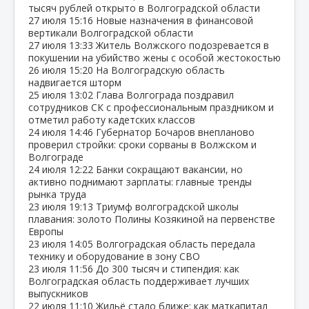
тысяч рублей открыто в Волгоградской области
27 июля
15:16
Новые назначения в финансовой
вертикали Волгоградской области
27 июля
13:33
Житель Волжского подозревается в
покушении на убийство жены с особой жестокостью
26 июля
15:20
На Волгоградскую область
надвигается шторм
25 июля
13:02
Глава Волгограда поздравил
сотрудников СК с профессиональным праздником и
отметил работу кадетских классов
24 июля
14:46
Губернатор Бочаров внепланово
проверил стройки: сроки сорваны в Волжском и
Волгограде
24 июля
12:22
Банки сокращают вакансии, но
активно поднимают зарплаты: главные тренды
рынка труда
23 июля
19:13
Триумф волгоградской школы
плавания: золото Полины Козякиной на первенстве
Европы
23 июля
14:05
Волгоградская область передала
технику и оборудование в зону СВО
23 июля
11:56
До 300 тысяч и стипендия: как
Волгоградская область поддерживает лучших
выпускников
22 июля
11:10
Жильё стало ближе: как маткапитал