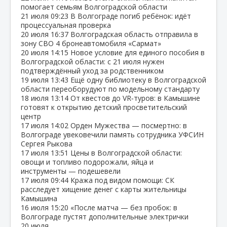
помогает семьям Волгоградской области
21 июля
09:23
В Волгограде погиб ребёнок: идёт
процессуальная проверка
20 июля
16:37
Волгоградская область отправила в
зону СВО 4 бронеавтомобиля «Сармат»
20 июля
14:15
Новое условие для единого пособия в
Волгоградской области: с 21 июля нужен
подтверждённый уход за родственником
19 июля
13:43
Ещё одну библиотеку в Волгоградской
области переоборудуют по модельному стандарту
18 июля
13:14
От квестов до VR‑туров: в Камышине
готовят к открытию детский просветительский
центр
17 июля
14:02
Орден Мужества — посмертно: в
Волгограде увековечили память сотрудника УФСИН
Сергея Рыкова
17 июля
13:51
Цены в Волгоградской области:
овощи и топливо подорожали, яйца и
инструменты — подешевели
17 июля
09:44
Кража под видом помощи: СК
расследует хищение денег с карты жительницы
Камышина
16 июля
15:20
«После матча — без пробок: в
Волгограде пустят дополнительные электрички
20 июля