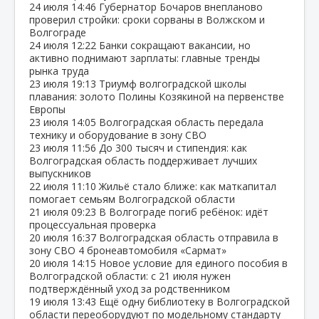
24 июля
14:46
Губернатор Бочаров внепланово
проверил стройки: сроки сорваны в Волжском и
Волгограде
24 июля
12:22
Банки сокращают вакансии, но
активно поднимают зарплаты: главные тренды
рынка труда
23 июля
19:13
Триумф волгоградской школы
плавания: золото Полины Козякиной на первенстве
Европы
23 июля
14:05
Волгоградская область передала
технику и оборудование в зону СВО
23 июля
11:56
До 300 тысяч и стипендия: как
Волгоградская область поддерживает лучших
выпускников
22 июля
11:10
Жильё стало ближе: как маткапитал
помогает семьям Волгоградской области
21 июля
09:23
В Волгограде погиб ребёнок: идёт
процессуальная проверка
20 июля
16:37
Волгоградская область отправила в
зону СВО 4 бронеавтомобиля «Сармат»
20 июля
14:15
Новое условие для единого пособия в
Волгоградской области: с 21 июля нужен
подтверждённый уход за родственником
19 июля
13:43
Ещё одну библиотеку в Волгоградской
области переоборудуют по модельному стандарту