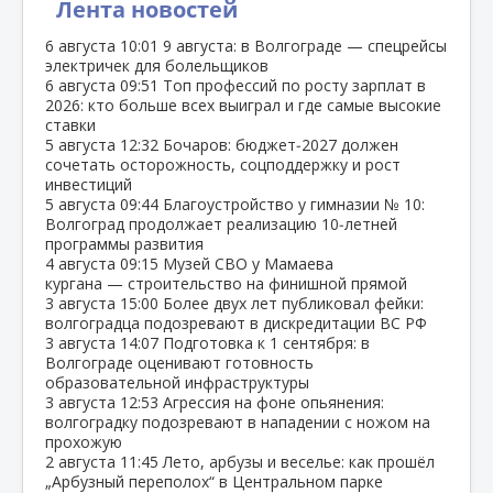
Лента новостей
6 августа
10:01
9 августа: в Волгограде — спецрейсы
электричек для болельщиков
6 августа
09:51
Топ профессий по росту зарплат в
2026: кто больше всех выиграл и где самые высокие
ставки
5 августа
12:32
Бочаров: бюджет‑2027 должен
сочетать осторожность, соцподдержку и рост
инвестиций
5 августа
09:44
Благоустройство у гимназии № 10:
Волгоград продолжает реализацию 10‑летней
программы развития
4 августа
09:15
Музей СВО у Мамаева
кургана — строительство на финишной прямой
3 августа
15:00
Более двух лет публиковал фейки:
волгоградца подозревают в дискредитации ВС РФ
3 августа
14:07
Подготовка к 1 сентября: в
Волгограде оценивают готовность
образовательной инфраструктуры
3 августа
12:53
Агрессия на фоне опьянения:
волгоградку подозревают в нападении с ножом на
прохожую
2 августа
11:45
Лето, арбузы и веселье: как прошёл
„Арбузный переполох“ в Центральном парке