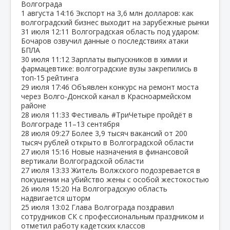
Волгограда
1 августа
14:16
Экспорт на 3,6 млн долларов: как
волгоградский бизнес выходит на зарубежные рынки
31 июля
12:11
Волгоградская область под ударом:
Бочаров озвучил данные о последствиях атаки
БПЛА
30 июля
11:12
Зарплаты выпускников в химии и
фармацевтике: волгоградские вузы закрепились в
топ‑15 рейтинга
29 июля
17:46
Объявлен конкурс на ремонт моста
через Волго‑Донской канал в Красноармейском
районе
28 июля
11:33
Фестиваль #ТриЧетыре пройдёт в
Волгограде 11–13 сентября
28 июля
09:27
Более 3,9 тысяч вакансий от 200
тысяч рублей открыто в Волгоградской области
27 июля
15:16
Новые назначения в финансовой
вертикали Волгоградской области
27 июля
13:33
Житель Волжского подозревается в
покушении на убийство жены с особой жестокостью
26 июля
15:20
На Волгоградскую область
надвигается шторм
25 июля
13:02
Глава Волгограда поздравил
сотрудников СК с профессиональным праздником и
отметил работу кадетских классов