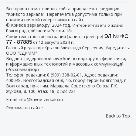
Все права на материалы сайта принадлежат редакции
"Кривого зеркала". Перепечатка допустима только при
наличии прямой гиперссылки на сайт.
© Кривое зеркало.ру, 2024 год, И
нтернет-газета о жизни
Волгограда, области и России. 18+
ЭЛ № ФС
Свидетельство о регистрации (запись в реестре)
77 - 87885
от 12 августа 2024 г.
:
Главный редактор: Крылов Александр Сергеевич, Учредитель
ООО "ЕДКММ"
Выдано федеральной службой по надзору в сфере связи,
информационных технологий и массовых коммуникаций
(Роскомнадзор)
Телефон редакции:
8 (909) 388-02-01
, Адрес редакции:
400048, Волгоградская обл, г.о. город-герой Волгоград, г
Волгоград, пр-кт им. Маршала Советского Союза Г.К.
Жукова, д. 100, этаж 18, офис 221
Email:
info@krivoe-zerkalo.ru
Реклама на сайте
Back to Top