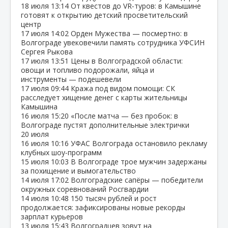
18 июля
13:14
От квестов до VR‑туров: в Камышине
готовят к открытию детский просветительский
центр
17 июля
14:02
Орден Мужества — посмертно: в
Волгограде увековечили память сотрудника УФСИН
Сергея Рыкова
17 июля
13:51
Цены в Волгоградской области:
овощи и топливо подорожали, яйца и
инструменты — подешевели
17 июля
09:44
Кража под видом помощи: СК
расследует хищение денег с карты жительницы
Камышина
16 июля
15:20
«После матча — без пробок: в
Волгограде пустят дополнительные электрички
20 июля
16 июля
10:16
УФАС Волгограда остановило рекламу
клубных шоу‑программ
15 июля
10:03
В Волгограде трое мужчин задержаны
за похищение и вымогательство
14 июля
17:02
Волгоградские сапёры — победители
окружных соревнований Росгвардии
14 июля
10:48
150 тысяч рублей и рост
продолжается: зафиксированы новые рекорды
зарплат курьеров
13 июля
15:43
Волгоградцев зовут на