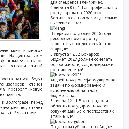
два спецрейса электричек.
6 августа
09:51
Топ профессий по
росту зарплат в 2026: кто
больше всех выиграл и где самые
высокие ставки
В первом полугодии 2026 года
рекордсменом по росту
зарплатных предложений стал
сварщик:…
ьные мячи и многое
5 августа
12:32
Бочаров:
ания. На Центральном
бюджет‑2027 должен сочетать
 флагами участников
осторожность, соцподдержку и
щает исполнительный
рост инвестиций
оревноваться будут
Андрей Бочаров сформулировал
анизаторов, станет
задачи по формированию и
018 построят новую
исполнению областного
на память.
бюджета на…
31 июля
12:11
Волгоградская
в Волгограде, перед
область под ударом: Бочаров
ьминацией шоу станет
озвучил данные о последствиях
аль в 2 часа ночи.
атаки БПЛА
По данным губернатора Андрея