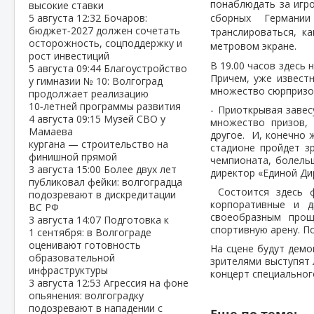
понаблюдать за игр
высокие ставки
5 августа
12:32
Бочаров:
сборных Германи
бюджет‑2027 должен сочетать
транслироваться, к
осторожность, соцподдержку и
метровом экране.
рост инвестиций
В 19.00 часов здесь 
5 августа
09:44
Благоустройство
Причем, уже извест
у гимназии № 10: Волгоград
множество сюрпризо
продолжает реализацию
10‑летней программы развития
- Приоткрывая завес
4 августа
09:15
Музей СВО у
множество призов,
Мамаева
другое. И, конечно 
кургана — строительство на
стадионе пройдет з
финишной прямой
чемпионата, болель
3 августа
15:00
Более двух лет
директор «Единой Ди
публиковал фейки: волгоградца
Состоится здесь ф
подозревают в дискредитации
корпоративные и д
ВС РФ
своеобразным прощ
3 августа
14:07
Подготовка к
спортивную арену. П
1 сентября: в Волгограде
оценивают готовность
На сцене будут дем
образовательной
зрителями выступят 
инфраструктуры
концерт специальног
3 августа
12:53
Агрессия на фоне
опьянения: волгоградку
подозревают в нападении с