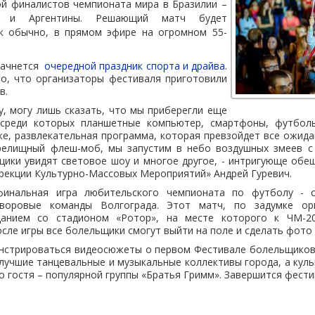
ой финалистов чемпионата мира в Бразилии –
и и Аргентины. Решающий матч будет
ак обычно, в прямом эфире на огромном 55-
начнется
очередной праздник спорта и драйва
.
но, что организаторы фестиваля приготовили
в.
у, могу лишь сказать, что мы приберегли еще
 среди которых планшетные компьютер, смартфоны, футбол
же, развлекательная программа, которая превзойдет все ожид
релищный флеш-моб, мы запустим в небо воздушных змеев с
щики увидят световое шоу и многое другое, - интригующе обе
рекции Культурно-Массовых Мероприятий» Андрей Гуревич.
инальная игра любительского чемпионата по футболу - с
воровые команды Волгограда. Этот матч, по задумке орг
анием со стадионом «Ротор», на месте которого к ЧМ-2
осле игры все болельщики смогут выйти на поле и сделать фото 
онстрироваться видеосюжеты о первом Фестивале болельщиков 
лучшие танцевальные и музыкальные коллективы города, а кул
о гостя – популярной группы «Братья Гримм». Завершится фестив