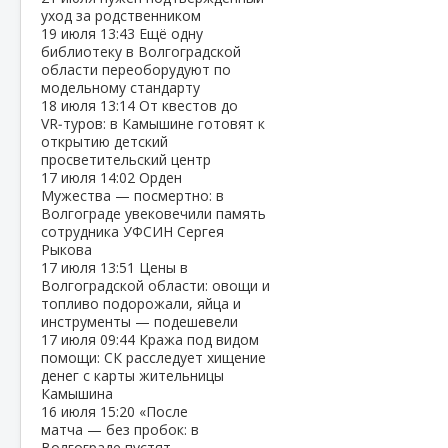
уход за родственником
19 июля
13:43
Ещё одну
библиотеку в Волгоградской
области переоборудуют по
модельному стандарту
18 июля
13:14
От квестов до
VR‑туров: в Камышине готовят к
открытию детский
просветительский центр
17 июля
14:02
Орден
Мужества — посмертно: в
Волгограде увековечили память
сотрудника УФСИН Сергея
Рыкова
17 июля
13:51
Цены в
Волгоградской области: овощи и
топливо подорожали, яйца и
инструменты — подешевели
17 июля
09:44
Кража под видом
помощи: СК расследует хищение
денег с карты жительницы
Камышина
16 июля
15:20
«После
матча — без пробок: в
Волгограде пустят