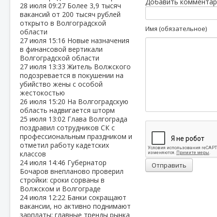
Добавить комментар
28 июля
09:27
Более 3,9 тысяч
вакансий от 200 тысяч рублей
открыто в Волгоградской
Имя (обязательное)
области
27 июля
15:16
Новые назначения
в финансовой вертикали
Волгоградской области
27 июля
13:33
Житель Волжского
подозревается в покушении на
убийство жены с особой
жестокостью
26 июля
15:20
На Волгоградскую
область надвигается шторм
25 июля
13:02
Глава Волгограда
поздравил сотрудников СК с
профессиональным праздником и
отметил работу кадетских
классов
24 июля
14:46
Губернатор
Отправить
Бочаров внепланово проверил
стройки: сроки сорваны в
Волжском и Волгограде
24 июля
12:22
Банки сокращают
вакансии, но активно поднимают
зарплаты: главные тренды рынка