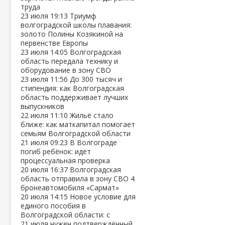
труда
23 июля
19:13
Триумф
волгоградской школы плавания:
золото Полины Козякиной на
первенстве Европы
23 июля
14:05
Волгоградская
область передала технику и
оборудование в зону СВО
23 июля
11:56
До 300 тысяч и
стипендия: как Волгоградская
область поддерживает лучших
выпускников
22 июля
11:10
Жильё стало
ближе: как маткапитал помогает
семьям Волгоградской области
21 июля
09:23
В Волгограде
погиб ребёнок: идёт
процессуальная проверка
20 июля
16:37
Волгоградская
область отправила в зону СВО 4
бронеавтомобиля «Сармат»
20 июля
14:15
Новое условие для
единого пособия в
Волгоградской области: с
21 июля нужен подтверждённый