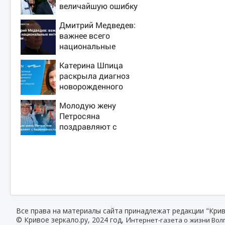
величайшую ошибку
своего отца:
Дмитрий Медведев:
бездействие против
важнее всего
Трампа
национальные
интересы России
Катерина Шпица
раскрыла диагноз
новорожденного
сына: больше
Молодую жену
молчать нет
Петросяна
смысла
поздравляют с
беременностью
Все права на материалы сайта принадлежат редакции "Крив
© Кривое зеркало.ру, 2024 год, И
нтернет-газета о жизни Волг