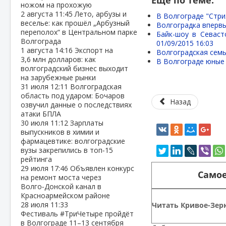
Еще по теме:
ножом на прохожую
2 августа
11:45
Лето, арбузы и
В Волгограде "Стри
веселье: как прошёл „Арбузный
Волгоградка вперв
переполох“ в Центральном парке
Байк-шоу в Севаст
Волгограда
01/09/2015 16:03
1 августа
14:16
Экспорт на
Волгоградская семь
3,6 млн долларов: как
В Волгограде юные
волгоградский бизнес выходит
на зарубежные рынки
31 июля
12:11
Волгоградская
область под ударом: Бочаров
Назад
озвучил данные о последствиях
атаки БПЛА
30 июля
11:12
Зарплаты
выпускников в химии и
фармацевтике: волгоградские
вузы закрепились в топ‑15
рейтинга
29 июля
17:46
Объявлен конкурс
Самое
на ремонт моста через
Волго‑Донской канал в
Красноармейском районе
28 июля
11:33
Читать Кривое-Зерк
Фестиваль #ТриЧетыре пройдёт
в Волгограде 11–13 сентября