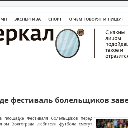
 ЧП
ЭКСПЕРТИЗА
СПОРТ
О ЧЕМ ГОВОРЯТ И ПИШУТ
аде фестиваль болельщиков зав
на площадке Фестиваля болельщиков перед
оном Волгограда любители футбола смогут