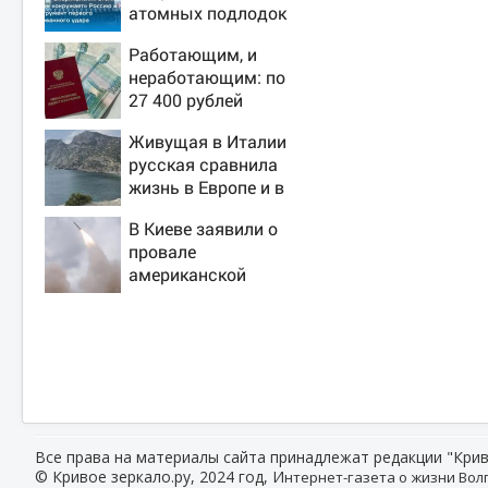
атомных подлодок
«окружает» Россию
Работающим, и
и Китай: это
неработающим: по
инструмент первого
27 400 рублей
массированного
вручат пенсионерам
удара
Живущая в Италии
в сентябре -
русская сравнила
PrimaMedia.ru
жизнь в Европе и в
Крыму
В Киеве заявили о
провале
американской
операции «Убей
лучника» против
России
Все права на материалы сайта принадлежат редакции "Крив
© Кривое зеркало.ру, 2024 год, И
нтернет-газета о жизни Волг