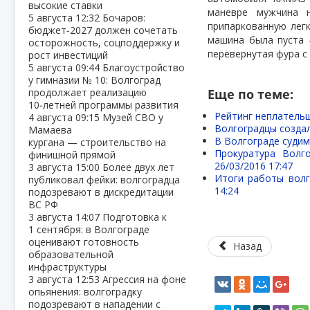
высокие ставки
маневре мужчина 
5 августа
12:32
Бочаров:
припаркованную лег
бюджет‑2027 должен сочетать
машина была пуста 
осторожность, соцподдержку и
перевернутая фура с 
рост инвестиций
5 августа
09:44
Благоустройство
у гимназии № 10: Волгоград
продолжает реализацию
Еще по теме:
10‑летней программы развития
Рейтинг неплательщ
4 августа
09:15
Музей СВО у
Волгоградцы созда
Мамаева
В Волгограде судим
кургана — строительство на
Прокуратура Волг
финишной прямой
26/03/2016 17:47
3 августа
15:00
Более двух лет
Итоги работы волг
публиковал фейки: волгоградца
14:24
подозревают в дискредитации
ВС РФ
3 августа
14:07
Подготовка к
1 сентября: в Волгограде
оценивают готовность
Назад
образовательной
инфраструктуры
3 августа
12:53
Агрессия на фоне
опьянения: волгоградку
подозревают в нападении с