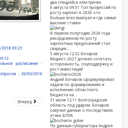
два спецрейса электричек.
6 августа
09:51
Топ профессий по
росту зарплат в 2026: кто
больше всех выиграл и где самые
высокие ставки
В первом полугодии 2026 года
рекордсменом по росту
зарплатных предложений стал
/2018 09:23
сварщик:…
5 августа
12:32
Бочаров:
09:12
бюджет‑2027 должен сочетать
ольное расписание -
осторожность, соцподдержку и
рост инвестиций
вопросов -
26/03/2016
Андрей Бочаров сформулировал
задачи по формированию и
исполнению областного
бюджета на…
31 июля
12:11
Волгоградская
Вперед
область под ударом: Бочаров
озвучил данные о последствиях
атаки БПЛА
По данным губернатора Андрея