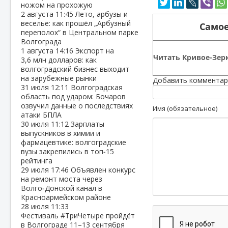
ножом на прохожую
2 августа
11:45
Лето, арбузы и
веселье: как прошёл „Арбузный
Самое
переполох“ в Центральном парке
Волгограда
1 августа
14:16
Экспорт на
Читать Кривое-Зерк
3,6 млн долларов: как
волгоградский бизнес выходит
на зарубежные рынки
Добавить комментар
31 июля
12:11
Волгоградская
область под ударом: Бочаров
озвучил данные о последствиях
Имя (обязательное)
атаки БПЛА
30 июля
11:12
Зарплаты
выпускников в химии и
фармацевтике: волгоградские
вузы закрепились в топ‑15
рейтинга
29 июля
17:46
Объявлен конкурс
на ремонт моста через
Волго‑Донской канал в
Красноармейском районе
28 июля
11:33
Фестиваль #ТриЧетыре пройдёт
в Волгограде 11–13 сентября