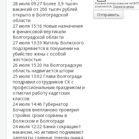
28 июля
09:27
Более 3,9 тысяч
вакансий от 200 тысяч рублей
открыто в Волгоградской
Отправить
области
27 июля
15:16
Новые назначения
в финансовой вертикали
Волгоградской области
27 июля
13:33
Житель Волжского
подозревается в покушении на
убийство жены с особой
жестокостью
26 июля
15:20
На Волгоградскую
область надвигается шторм
25 июля
13:02
Глава Волгограда
поздравил сотрудников СК с
профессиональным праздником и
отметил работу кадетских
классов
24 июля
14:46
Губернатор
Бочаров внепланово проверил
стройки: сроки сорваны в
Волжском и Волгограде
24 июля
12:22
Банки сокращают
вакансии, но активно поднимают
зарплаты: главные тренды рынка