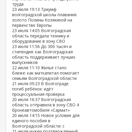
труда
23 июля
19:13
Триумф
волгоградской школы плавания:
золото Полины Козякиной на
первенстве Европы
23 июля
14:05
Волгоградская
область передала технику и
оборудование в зону СВО
23 июля
11:56
До 300 тысяч и
стипендия: как Волгоградская
область поддерживает лучших
выпускников
22 июля
11:10
Жильё стало
ближе: как маткапитал помогает
семьям Волгоградской области
21 июля
09:23
В Волгограде
погиб ребёнок: идёт
процессуальная проверка
20 июля
16:37
Волгоградская
область отправила в зону СВО 4
бронеавтомобиля «Сармат»
20 июля
14:15
Новое условие для
единого пособия в
Волгоградской области: с
21 июля нужен подтверждённый