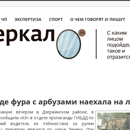
 ЧП
ЭКСПЕРТИЗА
СПОРТ
О ЧЕМ ГОВОРЯТ И ПИШУТ
аде фура с арбузами наехала на 
кануне вечером в Дзержинском районе, в
 сообщили «КЗ» в отделе пропаганды ГИБДД по
етний водитель из Узбекистана за рулем
с прицепом двигался по улице Ленина. При