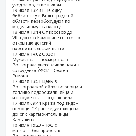
уход за родственником
19 июля
13:43
Ещё одну
библиотеку в Волгоградской
области переоборудуют по
модельному стандарту
18 июля
13:14
От квестов до
VR‑туров: в Камышине готовят к
открытию детский
просветительский центр
17 июля
14:02
Орден
Мужества — посмертно: в
Волгограде увековечили память
сотрудника УФСИН Сергея
Рыкова
17 июля
13:51
Цены в
Волгоградской области: овощи и
топливо подорожали, яйца и
инструменты — подешевели
17 июля
09:44
Кража под видом
помощи: СК расследует хищение
денег с карты жительницы
Камышина
16 июля
15:20
«После
матча — без пробок: в
Волгограде пустят