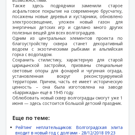
возможностями.
Также здесь подрядчики заменили старое
асфальтовое покрытие на современную брусчатку,
посажены новые деревья и кустарники, обновлено
электроосвещение, уложен новый газон для
энергичных детских игр и сделано много других
полезных вещей для всех волгоградцев.
Одним из центральных элементов проекта по
благоустройству сквера станет декоративный
водоем с экзотическими рыбками и альпийская
горка с водопадом.
Сохранить стилистику, характерную для старой
царицынской застройки, призваны специальные
световые опоры для фонарей и чугунная ограда,
установленная вокруг реконструируемой
территории. Причем, часть её имеет историческую
ценность – она была изготовлена на заводе
«Баррикады» ещё в 1945 году.
Облюбовать новый сквер волгоградцы смогут уже 1
июня — здесь состоится большой детский праздник.
Еще по теме:
Рейтинг неплательщиков: Волгоградская элита
входит в новый год с долгами -
28/12/2018 09:23