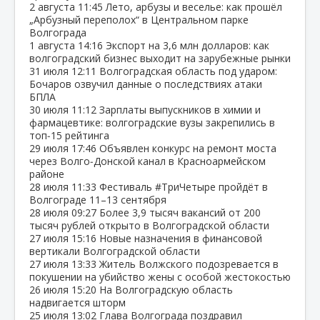
2 августа
11:45
Лето, арбузы и веселье: как прошёл
„Арбузный переполох“ в Центральном парке
Волгограда
1 августа
14:16
Экспорт на 3,6 млн долларов: как
волгоградский бизнес выходит на зарубежные рынки
31 июля
12:11
Волгоградская область под ударом:
Бочаров озвучил данные о последствиях атаки
БПЛА
30 июля
11:12
Зарплаты выпускников в химии и
фармацевтике: волгоградские вузы закрепились в
топ‑15 рейтинга
29 июля
17:46
Объявлен конкурс на ремонт моста
через Волго‑Донской канал в Красноармейском
районе
28 июля
11:33
Фестиваль #ТриЧетыре пройдёт в
Волгограде 11–13 сентября
28 июля
09:27
Более 3,9 тысяч вакансий от 200
тысяч рублей открыто в Волгоградской области
27 июля
15:16
Новые назначения в финансовой
вертикали Волгоградской области
27 июля
13:33
Житель Волжского подозревается в
покушении на убийство жены с особой жестокостью
26 июля
15:20
На Волгоградскую область
надвигается шторм
25 июля
13:02
Глава Волгограда поздравил