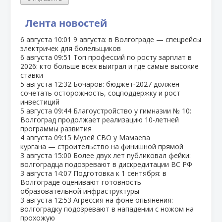
Лента новостей
6 августа
10:01
9 августа: в Волгограде — спецрейсы
электричек для болельщиков
6 августа
09:51
Топ профессий по росту зарплат в
2026: кто больше всех выиграл и где самые высокие
ставки
5 августа
12:32
Бочаров: бюджет‑2027 должен
сочетать осторожность, соцподдержку и рост
инвестиций
5 августа
09:44
Благоустройство у гимназии № 10:
Волгоград продолжает реализацию 10‑летней
программы развития
4 августа
09:15
Музей СВО у Мамаева
кургана — строительство на финишной прямой
3 августа
15:00
Более двух лет публиковал фейки:
волгоградца подозревают в дискредитации ВС РФ
3 августа
14:07
Подготовка к 1 сентября: в
Волгограде оценивают готовность
образовательной инфраструктуры
3 августа
12:53
Агрессия на фоне опьянения:
волгоградку подозревают в нападении с ножом на
прохожую