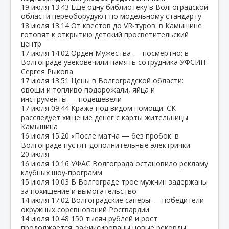
19 июля
13:43
Ещё одну библиотеку в Волгоградской
области переоборудуют по модельному стандарту
18 июля
13:14
От квестов до VR‑туров: в Камышине
готовят к открытию детский просветительский
центр
17 июля
14:02
Орден Мужества — посмертно: в
Волгограде увековечили память сотрудника УФСИН
Сергея Рыкова
17 июля
13:51
Цены в Волгоградской области:
овощи и топливо подорожали, яйца и
инструменты — подешевели
17 июля
09:44
Кража под видом помощи: СК
расследует хищение денег с карты жительницы
Камышина
16 июля
15:20
«После матча — без пробок: в
Волгограде пустят дополнительные электрички
20 июля
16 июля
10:16
УФАС Волгограда остановило рекламу
клубных шоу‑программ
15 июля
10:03
В Волгограде трое мужчин задержаны
за похищение и вымогательство
14 июля
17:02
Волгоградские сапёры — победители
окружных соревнований Росгвардии
14 июля
10:48
150 тысяч рублей и рост
продолжается: зафиксированы новые рекорды