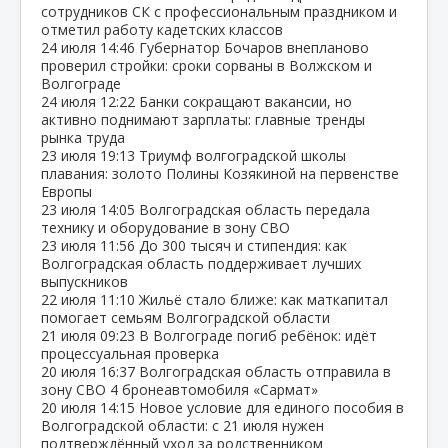
сотрудников СК с профессиональным праздником и
отметил работу кадетских классов
24 июля
14:46
Губернатор Бочаров внепланово
проверил стройки: сроки сорваны в Волжском и
Волгограде
24 июля
12:22
Банки сокращают вакансии, но
активно поднимают зарплаты: главные тренды
рынка труда
23 июля
19:13
Триумф волгоградской школы
плавания: золото Полины Козякиной на первенстве
Европы
23 июля
14:05
Волгоградская область передала
технику и оборудование в зону СВО
23 июля
11:56
До 300 тысяч и стипендия: как
Волгоградская область поддерживает лучших
выпускников
22 июля
11:10
Жильё стало ближе: как маткапитал
помогает семьям Волгоградской области
21 июля
09:23
В Волгограде погиб ребёнок: идёт
процессуальная проверка
20 июля
16:37
Волгоградская область отправила в
зону СВО 4 бронеавтомобиля «Сармат»
20 июля
14:15
Новое условие для единого пособия в
Волгоградской области: с 21 июля нужен
подтверждённый уход за родственником