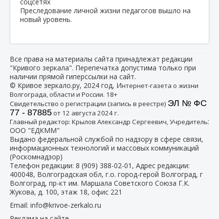
Преследование личной жизни педагогов вышло на
новый уровень.
Все права на материалы сайта принадлежат редакции
"Кривого зеркала". Перепечатка допустима только при
наличии прямой гиперссылки на сайт.
© Кривое зеркало.ру, 2024 год, И
нтернет-газета о жизни
Волгограда, области и России. 18+
ЭЛ № ФС
Свидетельство о регистрации (запись в реестре)
77 - 87885
от 12 августа 2024 г.
:
Главный редактор: Крылов Александр Сергеевич, Учредитель
ООО "ЕДКММ"
Выдано федеральной службой по надзору в сфере связи,
информационных технологий и массовых коммуникаций
(Роскомнадзор)
Телефон редакции:
8 (909) 388-02-01
, Адрес редакции:
400048, Волгоградская обл, г.о. город-герой Волгоград, г
Волгоград, пр-кт им. Маршала Советского Союза Г.К.
Жукова, д. 100, этаж 18, офис 221
Email:
info@krivoe-zerkalo.ru
Реклама на сайте