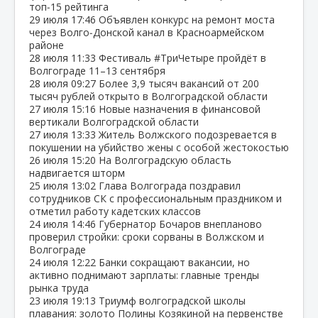
топ‑15 рейтинга
29 июля
17:46
Объявлен конкурс на ремонт моста
через Волго‑Донской канал в Красноармейском
районе
28 июля
11:33
Фестиваль #ТриЧетыре пройдёт в
Волгограде 11–13 сентября
28 июля
09:27
Более 3,9 тысяч вакансий от 200
тысяч рублей открыто в Волгоградской области
27 июля
15:16
Новые назначения в финансовой
вертикали Волгоградской области
27 июля
13:33
Житель Волжского подозревается в
покушении на убийство жены с особой жестокостью
26 июля
15:20
На Волгоградскую область
надвигается шторм
25 июля
13:02
Глава Волгограда поздравил
сотрудников СК с профессиональным праздником и
отметил работу кадетских классов
24 июля
14:46
Губернатор Бочаров внепланово
проверил стройки: сроки сорваны в Волжском и
Волгограде
24 июля
12:22
Банки сокращают вакансии, но
активно поднимают зарплаты: главные тренды
рынка труда
23 июля
19:13
Триумф волгоградской школы
плавания: золото Полины Козякиной на первенстве