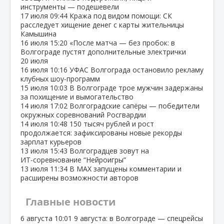
инструменты — подешевели
17 июля
09:44
Кража под видом помощи: СК
расследует хищение денег с карты жительницы
Камышина
16 июля
15:20
«После матча — без пробок: в
Волгограде пустят дополнительные электрички
20 июля
16 июля
10:16
УФАС Волгограда остановило рекламу
клубных шоу‑программ
15 июля
10:03
В Волгограде трое мужчин задержаны
за похищение и вымогательство
14 июля
17:02
Волгоградские сапёры — победители
окружных соревнований Росгвардии
14 июля
10:48
150 тысяч рублей и рост
продолжается: зафиксированы новые рекорды
зарплат курьеров
13 июля
15:43
Волгоградцев зовут на
ИТ‑соревнование “Нейроигры”
13 июля
11:34
В МАХ запущены комментарии и
расширены возможности авторов
Главные новости
6 августа
10:01
9 августа: в Волгограде — спецрейсы