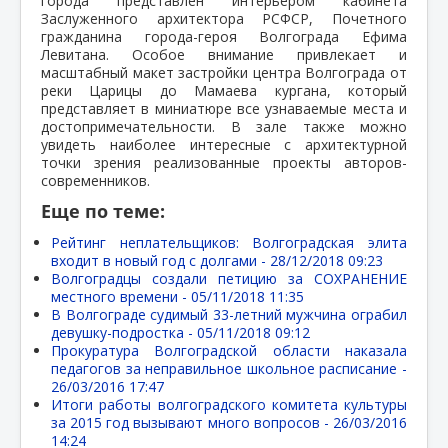
города представлен интерьером кабинета
Заслуженного архитектора РСФСР, Почетного
гражданина города-героя Волгограда Ефима
Левитана.
Особое внимание привлекает и
масштабный макет застройки центра Волгограда от
реки Царицы до Мамаева кургана, который
представляет в миниатюре все узнаваемые места и
достопримечательности. В зале также можно
увидеть наиболее интересные с архитектурной
точки зрения реализованные проекты авторов-
современников
.
Еще по теме:
Рейтинг неплательщиков: Волгоградская элита
входит в новый год с долгами -
28/12/2018 09:23
Волгоградцы создали петицию за СОХРАНЕНИЕ
местного времени -
05/11/2018 11:35
В Волгограде судимый 33-летний мужчина ограбил
девушку-подростка -
05/11/2018 09:12
Прокуратура Волгоградской области наказала
педагогов за неправильное школьное расписание -
26/03/2016 17:47
Итоги работы волгоградского комитета культуры
за 2015 год вызывают много вопросов -
26/03/2016
14:24