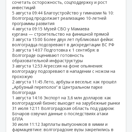
сочетать осторожность, соцподдержку и рост
инвестиций
5 августа
09:44
Благоустройство у гимназии № 10:
Волгоград продолжает реализацию 10‑летней
программы развития
4 августа
09:15
Музей СВО у Мамаева
кургана — строительство на финишной прямой
3 августа
15:00
Более двух лет публиковал фейки:
волгоградца подозревают в дискредитации ВС РФ
3 августа
14:07
Подготовка к 1 сентября: в
Волгограде оценивают готовность
образовательной инфраструктуры
3 августа
12:53
Агрессия на фоне опьянения:
волгоградку подозревают в нападении с ножом на
прохожую
2 августа
11:45
Лето, арбузы и веселье: как прошёл
„Арбузный переполох“ в Центральном парке
Волгограда
1 августа
14:16
Экспорт на 3,6 млн долларов: как
волгоградский бизнес выходит на зарубежные рынки
31 июля
12:11
Волгоградская область под ударом:
Бочаров озвучил данные о последствиях атаки
БПЛА
30 июля
11:12
Зарплаты выпускников в химии и
фармацевтике: волгоградские вузы закрепились в