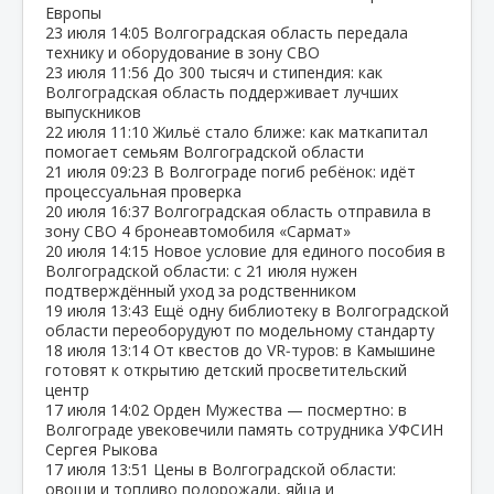
Европы
23 июля
14:05
Волгоградская область передала
технику и оборудование в зону СВО
23 июля
11:56
До 300 тысяч и стипендия: как
Волгоградская область поддерживает лучших
выпускников
22 июля
11:10
Жильё стало ближе: как маткапитал
помогает семьям Волгоградской области
21 июля
09:23
В Волгограде погиб ребёнок: идёт
процессуальная проверка
20 июля
16:37
Волгоградская область отправила в
зону СВО 4 бронеавтомобиля «Сармат»
20 июля
14:15
Новое условие для единого пособия в
Волгоградской области: с 21 июля нужен
подтверждённый уход за родственником
19 июля
13:43
Ещё одну библиотеку в Волгоградской
области переоборудуют по модельному стандарту
18 июля
13:14
От квестов до VR‑туров: в Камышине
готовят к открытию детский просветительский
центр
17 июля
14:02
Орден Мужества — посмертно: в
Волгограде увековечили память сотрудника УФСИН
Сергея Рыкова
17 июля
13:51
Цены в Волгоградской области:
овощи и топливо подорожали, яйца и