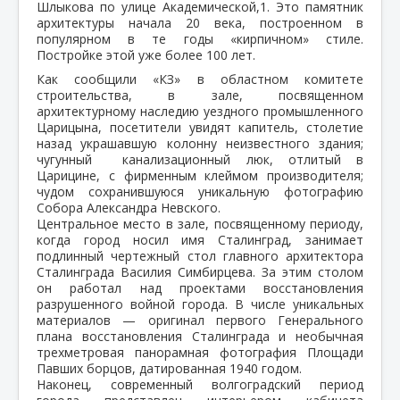
Шлыкова по улице Академической,1. Это памятник
архитектуры начала 20 века, построенном в
популярном в те годы «кирпичном» стиле.
Постройке этой уже более 100 лет.
Как сообщили «КЗ» в областном комитете
строительства, в зале, посвященном
архитектурному наследию уездного промышленного
Царицына, посетители увидят капитель, столетие
назад украшавшую колонну неизвестного здания;
чугунный канализационный люк, отлитый в
Царицине, с фирменным клеймом производителя;
чудом сохранившуюся уникальную фотографию
Собора Александра Невского.
Центральное место в зале, посвященному периоду,
когда город носил имя Сталинград, занимает
подлинный чертежный стол главного архитектора
Сталинграда Василия Симбирцева. За этим столом
он работал над проектами восстановления
разрушенного войной города. В числе уникальных
материалов — оригинал первого Генерального
плана восстановления Сталинграда и необычная
трехметровая панорамная фотография Площади
Павших борцов, датированная 1940 годом.
Наконец, современный волгоградский период