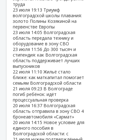
труда
23 июля
19:13
Триумф
волгоградской школы плавания:
золото Полины Козякиной на
первенстве Европы
23 июля
14:05
Волгоградская
область передала технику и
оборудование в зону СВО
23 июля
11:56
До 300 тысяч и
стипендия: как Волгоградская
область поддерживает лучших
выпускников
22 июля
11:10
Жильё стало
ближе: как маткапитал помогает
семьям Волгоградской области
21 июля
09:23
В Волгограде
погиб ребёнок: идёт
процессуальная проверка
20 июля
16:37
Волгоградская
область отправила в зону СВО 4
бронеавтомобиля «Сармат»
20 июля
14:15
Новое условие для
единого пособия в
Волгоградской области: с
21 июля нужен подтверждённый