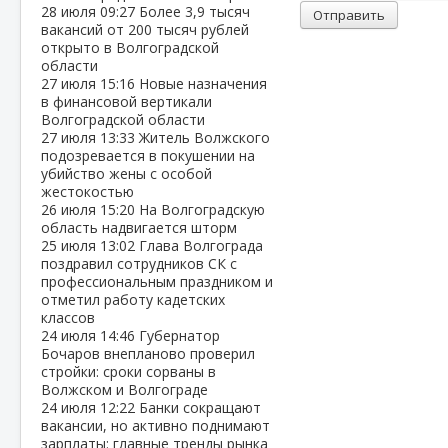
28 июля
09:27
Более 3,9 тысяч
Отправить
вакансий от 200 тысяч рублей
открыто в Волгоградской
области
27 июля
15:16
Новые назначения
в финансовой вертикали
Волгоградской области
27 июля
13:33
Житель Волжского
подозревается в покушении на
убийство жены с особой
жестокостью
26 июля
15:20
На Волгоградскую
область надвигается шторм
25 июля
13:02
Глава Волгограда
поздравил сотрудников СК с
профессиональным праздником и
отметил работу кадетских
классов
24 июля
14:46
Губернатор
Бочаров внепланово проверил
стройки: сроки сорваны в
Волжском и Волгограде
24 июля
12:22
Банки сокращают
вакансии, но активно поднимают
зарплаты: главные тренды рынка