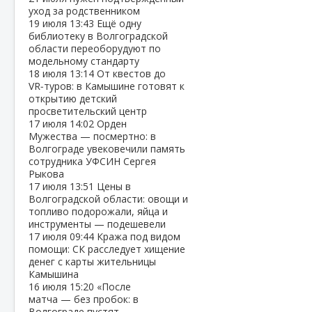
уход за родственником
19 июля
13:43
Ещё одну
библиотеку в Волгоградской
области переоборудуют по
модельному стандарту
18 июля
13:14
От квестов до
VR‑туров: в Камышине готовят к
открытию детский
просветительский центр
17 июля
14:02
Орден
Мужества — посмертно: в
Волгограде увековечили память
сотрудника УФСИН Сергея
Рыкова
17 июля
13:51
Цены в
Волгоградской области: овощи и
топливо подорожали, яйца и
инструменты — подешевели
17 июля
09:44
Кража под видом
помощи: СК расследует хищение
денег с карты жительницы
Камышина
16 июля
15:20
«После
матча — без пробок: в
Волгограде пустят