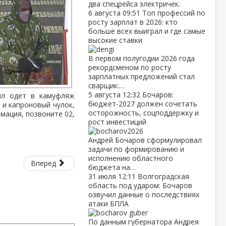
два спецрейса электричек.
6 августа
09:51
Топ профессий по
росту зарплат в 2026: кто
больше всех выиграл и где самые
высокие ставки
В первом полугодии 2026 года
рекордсменом по росту
зарплатных предложений стал
сварщик:…
5 августа
12:32
Бочаров:
Был одет в камуфляж
бюджет‑2027 должен сочетать
а и капроновый чулок,
осторожность, соцподдержку и
рмация, позвоните 02,
рост инвестиций
Андрей Бочаров сформулировал
задачи по формированию и
исполнению областного
Вперед
бюджета на…
31 июля
12:11
Волгоградская
область под ударом: Бочаров
озвучил данные о последствиях
атаки БПЛА
По данным губернатора Андрея