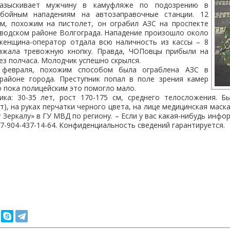
разыскивает мужчину в камуфляже
по подозрению в
збойным нападениям на автозаправочные станции.
12
м, похожим на пистолет, он ограбил АЗС на проспекте
аводском районе Волгограда. Нападение произошло около
 женщина-оператор отдала всю наличность из кассы – 8
ажала тревожную кнопку. Правда, ЧОПовцы прибыли на
ез полчаса. Молодчик успешно скрылся.
 февраля, похожим способом была ограблена АЗС в
районе города. Преступник попал в поле зрения камер
 пока полицейским это помогло мало.
ика: 30-35 лет, рост 170-175 см, среднего телосложения. 
), на руках перчатки черного цвета, на лице медицинская маск
Зеркалу» в ГУ МВД по региону. – Если у вас какая-нибудь инфо
 +7-904-437-14-64. Конфиденциальность сведений гарантируется.