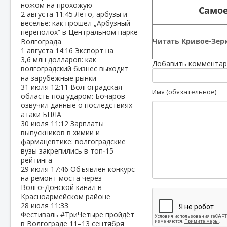
ножом на прохожую
Самое
2 августа
11:45
Лето, арбузы и
веселье: как прошёл „Арбузный
переполох“ в Центральном парке
Читать Кривое-Зерк
Волгограда
1 августа
14:16
Экспорт на
3,6 млн долларов: как
Добавить комментар
волгоградский бизнес выходит
на зарубежные рынки
31 июля
12:11
Волгоградская
Имя (обязательное)
область под ударом: Бочаров
озвучил данные о последствиях
атаки БПЛА
30 июля
11:12
Зарплаты
выпускников в химии и
фармацевтике: волгоградские
вузы закрепились в топ‑15
рейтинга
29 июля
17:46
Объявлен конкурс
на ремонт моста через
Волго‑Донской канал в
Красноармейском районе
28 июля
11:33
Фестиваль #ТриЧетыре пройдёт
в Волгограде 11–13 сентября