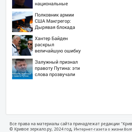
национальные
интересы России
Полковник армии
США Макгрегор:
Дырявая блокада
Одессы - когда же в
Хантер Байден
командовании ВМФ
раскрыл
России за это
величайшую ошибку
полетят головы?
своего отца:
Залужный признал
бездействие против
правоту Путина: эти
Трампа
слова прозвучали
не просто так
Все права на материалы сайта принадлежат редакции "Крив
© Кривое зеркало.ру, 2024 год, И
нтернет-газета о жизни Волг