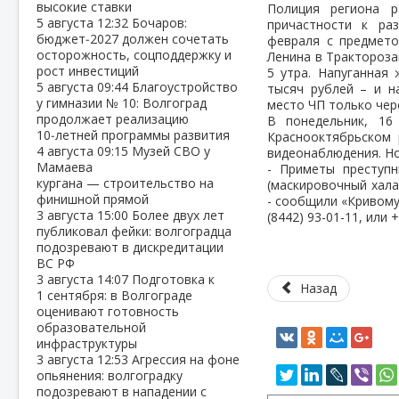
высокие ставки
Полиция региона 
5 августа
12:32
Бочаров:
причастности к ра
бюджет‑2027 должен сочетать
февраля с предмето
осторожность, соцподдержку и
Ленина в Трактороз
рост инвестиций
5 утра. Напуганная
5 августа
09:44
Благоустройство
тысяч рублей – и н
у гимназии № 10: Волгоград
место ЧП только чер
продолжает реализацию
В понедельник, 16
10‑летней программы развития
Краснооктябрьском 
4 августа
09:15
Музей СВО у
видеонаблюдения. Но
Мамаева
- Приметы преступн
кургана — строительство на
(маскировочный халат
финишной прямой
- сообщили «Кривому 
3 августа
15:00
Более двух лет
(8442) 93-01-11, или
публиковал фейки: волгоградца
подозревают в дискредитации
ВС РФ
3 августа
14:07
Подготовка к
Назад
1 сентября: в Волгограде
оценивают готовность
образовательной
инфраструктуры
3 августа
12:53
Агрессия на фоне
опьянения: волгоградку
подозревают в нападении с