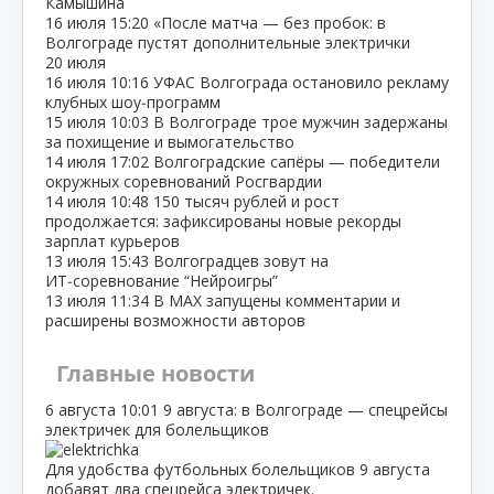
Камышина
16 июля
15:20
«После матча — без пробок: в
Волгограде пустят дополнительные электрички
20 июля
16 июля
10:16
УФАС Волгограда остановило рекламу
клубных шоу‑программ
15 июля
10:03
В Волгограде трое мужчин задержаны
за похищение и вымогательство
14 июля
17:02
Волгоградские сапёры — победители
окружных соревнований Росгвардии
14 июля
10:48
150 тысяч рублей и рост
продолжается: зафиксированы новые рекорды
зарплат курьеров
13 июля
15:43
Волгоградцев зовут на
ИТ‑соревнование “Нейроигры”
13 июля
11:34
В МАХ запущены комментарии и
расширены возможности авторов
Главные новости
6 августа
10:01
9 августа: в Волгограде — спецрейсы
электричек для болельщиков
Для удобства футбольных болельщиков 9 августа
добавят два спецрейса электричек.