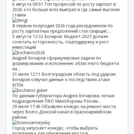
6 августа
09:51
Топ профессий по росту зарплат в
2026: кто больше всех выиграл и где самые высокие
ставки
В первом полугодии 2026 года рекордсменом по
росту зарплатных предложений стал сварщик:…
5 августа
12:32
Бочаров: бюджет‑2027 должен
сочетать осторожность, соцподдержку и рост
инвестиций
Андрей Бочаров сформулировал задачи по
формированию и исполнению областного бюджета
на…
31 июля
12:11
Волгоградская область под ударом:
Бочаров озвучил данные о последствиях атаки
БПЛА
По данным губернатора Андрея Бочарова, ночью
подразделения ПВО Минобороны России…
29 июля
17:46
Объявлен конкурс на ремонт моста
через Волго‑Донской канал в Красноармейском
районе
Город запускает конкурс, чтобы выбрать
подрядчика для обновления моста в