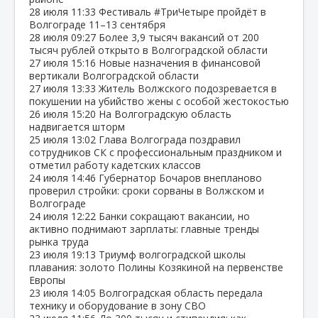
28 июля
11:33
Фестиваль #ТриЧетыре пройдёт в
Волгограде 11–13 сентября
28 июля
09:27
Более 3,9 тысяч вакансий от 200
тысяч рублей открыто в Волгоградской области
27 июля
15:16
Новые назначения в финансовой
вертикали Волгоградской области
27 июля
13:33
Житель Волжского подозревается в
покушении на убийство жены с особой жестокостью
26 июля
15:20
На Волгоградскую область
надвигается шторм
25 июля
13:02
Глава Волгограда поздравил
сотрудников СК с профессиональным праздником и
отметил работу кадетских классов
24 июля
14:46
Губернатор Бочаров внепланово
проверил стройки: сроки сорваны в Волжском и
Волгограде
24 июля
12:22
Банки сокращают вакансии, но
активно поднимают зарплаты: главные тренды
рынка труда
23 июля
19:13
Триумф волгоградской школы
плавания: золото Полины Козякиной на первенстве
Европы
23 июля
14:05
Волгоградская область передала
технику и оборудование в зону СВО