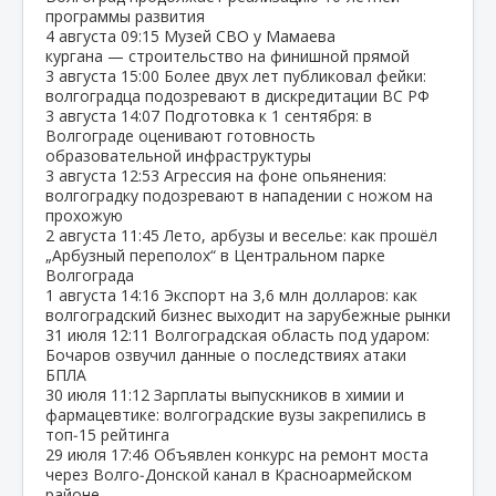
программы развития
4 августа
09:15
Музей СВО у Мамаева
кургана — строительство на финишной прямой
3 августа
15:00
Более двух лет публиковал фейки:
волгоградца подозревают в дискредитации ВС РФ
3 августа
14:07
Подготовка к 1 сентября: в
Волгограде оценивают готовность
образовательной инфраструктуры
3 августа
12:53
Агрессия на фоне опьянения:
волгоградку подозревают в нападении с ножом на
прохожую
2 августа
11:45
Лето, арбузы и веселье: как прошёл
„Арбузный переполох“ в Центральном парке
Волгограда
1 августа
14:16
Экспорт на 3,6 млн долларов: как
волгоградский бизнес выходит на зарубежные рынки
31 июля
12:11
Волгоградская область под ударом:
Бочаров озвучил данные о последствиях атаки
БПЛА
30 июля
11:12
Зарплаты выпускников в химии и
фармацевтике: волгоградские вузы закрепились в
топ‑15 рейтинга
29 июля
17:46
Объявлен конкурс на ремонт моста
через Волго‑Донской канал в Красноармейском
районе