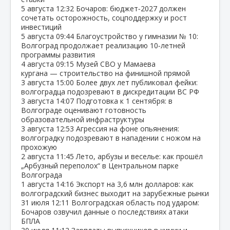
5 августа
12:32
Бочаров: бюджет‑2027 должен
сочетать осторожность, соцподдержку и рост
инвестиций
5 августа
09:44
Благоустройство у гимназии № 10:
Волгоград продолжает реализацию 10‑летней
программы развития
4 августа
09:15
Музей СВО у Мамаева
кургана — строительство на финишной прямой
3 августа
15:00
Более двух лет публиковал фейки:
волгоградца подозревают в дискредитации ВС РФ
3 августа
14:07
Подготовка к 1 сентября: в
Волгограде оценивают готовность
образовательной инфраструктуры
3 августа
12:53
Агрессия на фоне опьянения:
волгоградку подозревают в нападении с ножом на
прохожую
2 августа
11:45
Лето, арбузы и веселье: как прошёл
„Арбузный переполох“ в Центральном парке
Волгограда
1 августа
14:16
Экспорт на 3,6 млн долларов: как
волгоградский бизнес выходит на зарубежные рынки
31 июля
12:11
Волгоградская область под ударом:
Бочаров озвучил данные о последствиях атаки
БПЛА