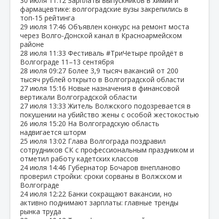
30 июля
11:12
Зарплаты выпускников в химии и
фармацевтике: волгоградские вузы закрепились в
топ‑15 рейтинга
29 июля
17:46
Объявлен конкурс на ремонт моста
через Волго‑Донской канал в Красноармейском
районе
28 июля
11:33
Фестиваль #ТриЧетыре пройдёт в
Волгограде 11–13 сентября
28 июля
09:27
Более 3,9 тысяч вакансий от 200
тысяч рублей открыто в Волгоградской области
27 июля
15:16
Новые назначения в финансовой
вертикали Волгоградской области
27 июля
13:33
Житель Волжского подозревается в
покушении на убийство жены с особой жестокостью
26 июля
15:20
На Волгоградскую область
надвигается шторм
25 июля
13:02
Глава Волгограда поздравил
сотрудников СК с профессиональным праздником и
отметил работу кадетских классов
24 июля
14:46
Губернатор Бочаров внепланово
проверил стройки: сроки сорваны в Волжском и
Волгограде
24 июля
12:22
Банки сокращают вакансии, но
активно поднимают зарплаты: главные тренды
рынка труда