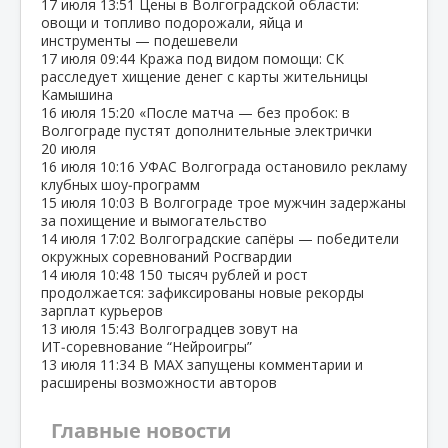
17 июля
13:51
Цены в Волгоградской области:
овощи и топливо подорожали, яйца и
инструменты — подешевели
17 июля
09:44
Кража под видом помощи: СК
расследует хищение денег с карты жительницы
Камышина
16 июля
15:20
«После матча — без пробок: в
Волгограде пустят дополнительные электрички
20 июля
16 июля
10:16
УФАС Волгограда остановило рекламу
клубных шоу‑программ
15 июля
10:03
В Волгограде трое мужчин задержаны
за похищение и вымогательство
14 июля
17:02
Волгоградские сапёры — победители
окружных соревнований Росгвардии
14 июля
10:48
150 тысяч рублей и рост
продолжается: зафиксированы новые рекорды
зарплат курьеров
13 июля
15:43
Волгоградцев зовут на
ИТ‑соревнование “Нейроигры”
13 июля
11:34
В МАХ запущены комментарии и
расширены возможности авторов
Главные новости