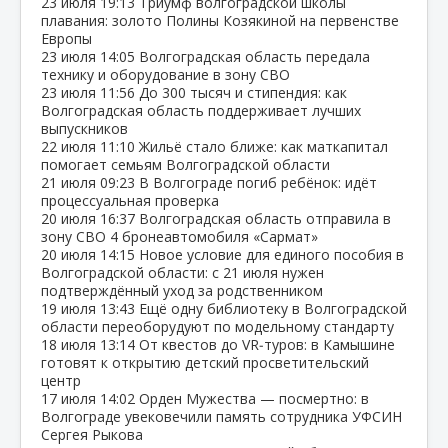
23 июля
19:13
Триумф волгоградской школы
плавания: золото Полины Козякиной на первенстве
Европы
23 июля
14:05
Волгоградская область передала
технику и оборудование в зону СВО
23 июля
11:56
До 300 тысяч и стипендия: как
Волгоградская область поддерживает лучших
выпускников
22 июля
11:10
Жильё стало ближе: как маткапитал
помогает семьям Волгоградской области
21 июля
09:23
В Волгограде погиб ребёнок: идёт
процессуальная проверка
20 июля
16:37
Волгоградская область отправила в
зону СВО 4 бронеавтомобиля «Сармат»
20 июля
14:15
Новое условие для единого пособия в
Волгоградской области: с 21 июля нужен
подтверждённый уход за родственником
19 июля
13:43
Ещё одну библиотеку в Волгоградской
области переоборудуют по модельному стандарту
18 июля
13:14
От квестов до VR‑туров: в Камышине
готовят к открытию детский просветительский
центр
17 июля
14:02
Орден Мужества — посмертно: в
Волгограде увековечили память сотрудника УФСИН
Сергея Рыкова