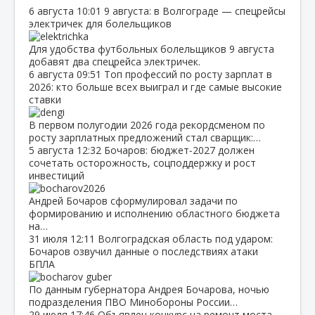
6 августа
10:01
9 августа: в Волгограде — спецрейсы
электричек для болельщиков
Для удобства футбольных болельщиков 9 августа
добавят два спецрейса электричек.
6 августа
09:51
Топ профессий по росту зарплат в
2026: кто больше всех выиграл и где самые высокие
ставки
В первом полугодии 2026 года рекордсменом по
росту зарплатных предложений стал сварщик:…
5 августа
12:32
Бочаров: бюджет‑2027 должен
сочетать осторожность, соцподдержку и рост
инвестиций
Андрей Бочаров сформулировал задачи по
формированию и исполнению областного бюджета
на…
31 июля
12:11
Волгоградская область под ударом:
Бочаров озвучил данные о последствиях атаки
БПЛА
По данным губернатора Андрея Бочарова, ночью
подразделения ПВО Минобороны России…
29 июля
17:46
Объявлен конкурс на ремонт моста