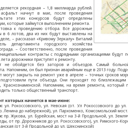
деляется рекордная – 1,8 миллиарда рублей.
 асфальт начнут в мае, после проведения
льтате этих конкурсов будут определены
ии, которые займутся выполнением ремонта.
отовка к проведению отбора. Все дорожные
 в 6 лотов, два из них будут выставлены на
еделе, – рассказал «Кривому Зеркалу» Виталий
тель департамента городского хозяйства
ограда. – Соответственно, после проведения
униципальные контракты с подрядными организациями будут п
 лета дорожники приступят к ремонту.
т не обойдется без заторов и объездов. Самый больно
а. Напомним, он был признан аварийным еще в 2013 году. Подр
 могут закрыть на ремонт уже в апреле – точных сроков мэр
 подготовили пути объезда. Они проходят по близлежащим 
й, Краснознаменской. Напомним, на время ремонта, который п
одить только общественный транспорт.
нт которых начнется в мае-июне:
н:
ул. Рокоссовского, ул. Невская (от. Ул Рокоссовского до ул.
р. Ленина до набережной), ул. Пархоменко, Комсомольский мост
н:
пр. Жукова, ул. Бурейская, мост на 3-й Продольной, ул. Земля
ды, от пр. Дорожников до ул. Рокоссовского), ул. Римского-Кор
анская (от 3-й Продольной до ул. Шекснинской)