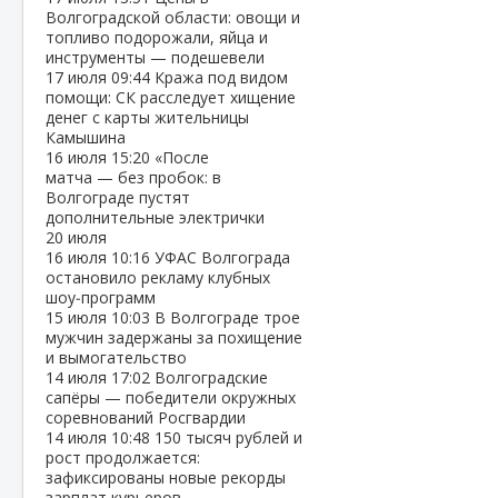
Волгоградской области: овощи и
топливо подорожали, яйца и
инструменты — подешевели
17 июля
09:44
Кража под видом
помощи: СК расследует хищение
денег с карты жительницы
Камышина
16 июля
15:20
«После
матча — без пробок: в
Волгограде пустят
дополнительные электрички
20 июля
16 июля
10:16
УФАС Волгограда
остановило рекламу клубных
шоу‑программ
15 июля
10:03
В Волгограде трое
мужчин задержаны за похищение
и вымогательство
14 июля
17:02
Волгоградские
сапёры — победители окружных
соревнований Росгвардии
14 июля
10:48
150 тысяч рублей и
рост продолжается:
зафиксированы новые рекорды
зарплат курьеров