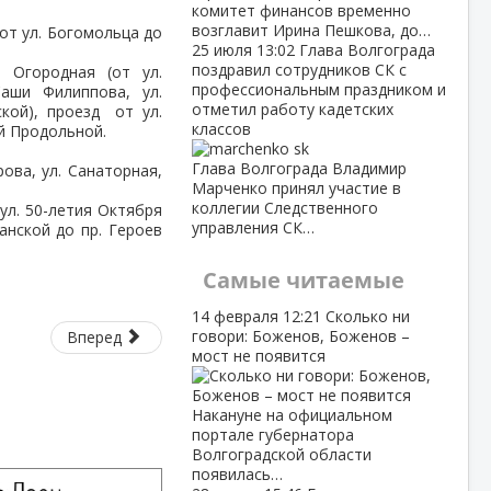
комитет финансов временно
возглавит Ирина Пешкова, до…
 от ул. Богомольца до
25 июля
13:02
Глава Волгограда
поздравил сотрудников СК с
. Огородная (от ул.
профессиональным праздником и
Саши Филиппова, ул.
отметил работу кадетских
ской), проезд от ул.
классов
й Продольной.
Глава Волгограда Владимир
ова, ул. Санаторная,
Марченко принял участие в
коллегии Следственного
ул. 50-летия Октября
управления СК…
анской до пр. Героев
Самые читаемые
14 февраля
12:21
Сколько ни
говори: Боженов, Боженов –
Вперед
мост не появится
Накануне на официальном
портале губернатора
Волгоградской области
появилась…