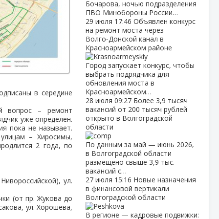
Бочарова, ночью подразделения
ПВО Минобороны России…
29 июля
17:46
Объявлен конкурс
на ремонт моста через
Волго‑Донской канал в
Красноармейском районе
Город запускает конкурс, чтобы
выбрать подрядчика для
обновления моста в
Красноармейском…
одписаны в середине
28 июля
09:27
Более 3,9 тысяч
вакансий от 200 тысяч рублей
й вопрос – ремонт
открыто в Волгоградской
ядчик уже определен.
области
ия пока не называет.
улицам – Хиросимы,
По данным за май — июнь 2026,
родлится 2 года, по
в Волгоградской области
размещено свыше 3,9 тыс.
вакансий с…
27 июля
15:16
Новые назначения
 Нивороссийской), ул.
в финансовой вертикали
.
Волгоградской области
чки (от пр. Жукова до
сакова, ул. Хорошева,
В регионе — кадровые подвижки: