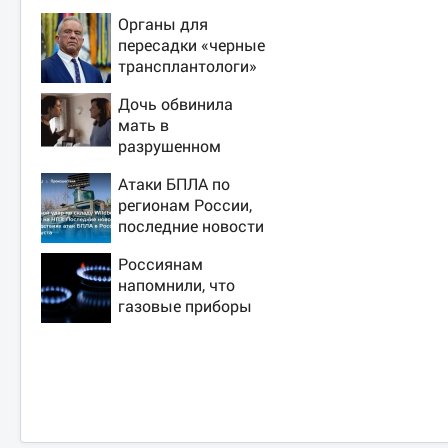
Органы для
пересадки «черные
трансплантологи»
извлекали у еще
Дочь обвинила
живых пациентов
мать в
разрушенном
детстве, не зная
Атаки БПЛА по
всей правды о
регионам России,
своём отце -
последние новости
история одной
на 7 августа 2026:
семьи
Россиянам
последствия, атаки
напомнили, что
на склады
газовые приборы
Wildberries,
нельзя
состояние
ремонтировать
пострадавших
самостоятельно