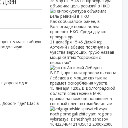
28 марта
15:46
Генпрокуратура
объявила цель ревизий в НКО
Как сообщалось ранее, в
Волгограде пошла волна
проверок НКО. Среди других
прокуратура…
р про эту масштабную
21 декабря
15:45
Дизайнер
-продольную
Артемий Лебедев посягнул на
чувства верующих, грубо назвав
мощи святых "коробкой с
перхотью"
В РПЦ призвали проверить слова
Лебедева о мощах святых на
нет дороги одно
предмет оскорбления чувств…
15 января
12:02
В Волгоградской
области спецтехника МЧС
пришла на помощь попавшим в
. Дороги где? Щас в
снежный плен автомобилистам