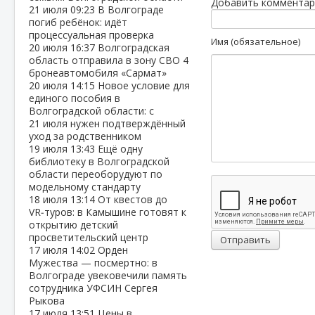
Добавить комментар
21 июля
09:23
В Волгограде
погиб ребёнок: идёт
процессуальная проверка
Имя (обязательное)
20 июля
16:37
Волгоградская
область отправила в зону СВО 4
бронеавтомобиля «Сармат»
20 июля
14:15
Новое условие для
единого пособия в
Волгоградской области: с
21 июля нужен подтверждённый
уход за родственником
19 июля
13:43
Ещё одну
библиотеку в Волгоградской
области переоборудуют по
модельному стандарту
18 июля
13:14
От квестов до
VR‑туров: в Камышине готовят к
открытию детский
просветительский центр
Отправить
17 июля
14:02
Орден
Мужества — посмертно: в
Волгограде увековечили память
сотрудника УФСИН Сергея
Рыкова
17 июля
13:51
Цены в