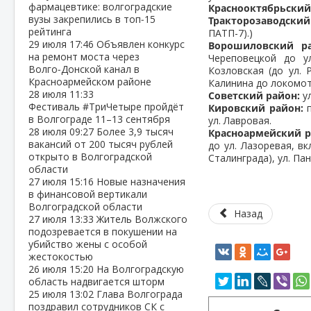
фармацевтике: волгоградские
Краснооктябрьский
вузы закрепились в топ‑15
Тракторозаводский
рейтинга
ПАТП-7).)
29 июля
17:46
Объявлен конкурс
Ворошиловский ра
на ремонт моста через
Череповецкой до ул
Волго‑Донской канал в
Козловская (до ул. 
Красноармейском районе
Калинина до локомот
28 июля
11:33
Советский район:
ул
Фестиваль #ТриЧетыре пройдёт
Кировский район:
п
в Волгограде 11–13 сентября
ул. Лавровая.
28 июля
09:27
Более 3,9 тысяч
Красноармейский р
вакансий от 200 тысяч рублей
до ул. Лазоревая, в
открыто в Волгоградской
Сталинграда), ул. Па
области
27 июля
15:16
Новые назначения
в финансовой вертикали
Волгоградской области
Назад
27 июля
13:33
Житель Волжского
подозревается в покушении на
убийство жены с особой
жестокостью
26 июля
15:20
На Волгоградскую
область надвигается шторм
25 июля
13:02
Глава Волгограда
поздравил сотрудников СК с