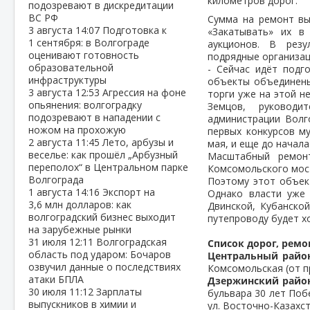
километров дорог.
подозревают в дискредитации
ВС РФ
Сумма на ремонт вы
3 августа
14:07
Подготовка к
«Закатывать» их в
1 сентября: в Волгограде
аукционов. В резу
оценивают готовность
подрядные организац
образовательной
- Сейчас идёт подг
инфраструктуры
объекты объединены
3 августа
12:53
Агрессия на фоне
торги уже на этой н
опьянения: волгоградку
Земцов, руководи
подозревают в нападении с
администрации Волг
ножом на прохожую
первых конкурсов м
2 августа
11:45
Лето, арбузы и
мая, и еще до начала
веселье: как прошёл „Арбузный
Масштабный ремон
переполох“ в Центральном парке
Комсомольского мост
Волгограда
Поэтому этот объект
1 августа
14:16
Экспорт на
Однако власти уже
3,6 млн долларов: как
Двинской, Кубанско
волгоградский бизнес выходит
путепроводу будет х
на зарубежные рынки
31 июля
12:11
Волгоградская
Список дорог, ремо
область под ударом: Бочаров
Центральный райо
озвучил данные о последствиях
Комсомольская (от п
атаки БПЛА
Дзержинский райо
30 июля
11:12
Зарплаты
бульвара 30 лет Побе
выпускников в химии и
ул. Восточно-Казахст