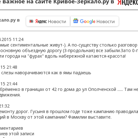
 важное на сайте Кривое-Зеркало.ру в
ало.ру в
4.2015 11:24
амые сентиментальные живут-). А по-существу столько разгово
ь основную объездную дорогу (3-продольная) все забыли.Зато 0
сти города на "фурах" вдоль набережной катаются-красота!
015 21:48
 слезы наворачиваются как в ямы падаешь
015 21:44
Ерёменко в границах от 42 го дома до ул Ополченской ...... Там 
движения.
21:32
емонту дорог. Гусыня в прошлом годе тоже кампанию праводила
ий в Москву от этой кампании? Фамилии выставите.
мментариев
иев этой записи