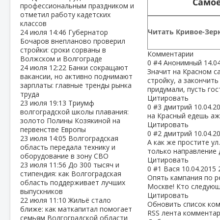
Самое
профессиональным праздником и
отметил работу кадетских
классов
Читать Кривое-Зерк
24 июля
14:46
Губернатор
Бочаров внепланово проверил
стройки: сроки сорваны в
Комментарии
Волжском и Волгограде
0
#4
Анонимный
14.0
24 июля
12:22
Банки сокращают
Значит на Красном с
вакансии, но активно поднимают
стройку, а закончит
зарплаты: главные тренды рынка
придумали, пусть го
труда
Цитировать
23 июля
19:13
Триумф
0
#3
дмитрий
10.04.2
волгоградской школы плавания:
на Красный едешь аж
золото Полины Козякиной на
Цитировать
первенстве Европы
0
#2
дмитрий
10.04.2
23 июля
14:05
Волгоградская
А как же простите ул.
область передала технику и
только направление 
оборудование в зону СВО
Цитировать
23 июля
11:56
До 300 тысяч и
0
#1
Вася
10.04.2015 
стипендия: как Волгоградская
Опять кампания по р
область поддерживает лучших
Москве! Кто следующ
выпускников
Цитировать
22 июля
11:10
Жильё стало
Обновить список ко
ближе: как маткапитал помогает
RSS лента комментар
семьям Волгоградской области