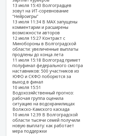
13 июля
15:43
Волгоградцев
зовут на ИТ‑соревнование
“Нейроигры”
13 июля
11:34
В МАХ запущены
комментарии и расширены
возможности авторов
12 июля
15:27
Контракт с
Минобороны в Волгоградской
области: увеличенные выплаты
продлены до конца лета
11 июля
15:18
Волгоград примет
полуфинал федерального смотра
наставников: 500 участников из
ЮФО и СКФО поборются за
выход в финал
10 июля
15:51
Водохозяйственный прогноз:
рабочая группа оценила
ситуацию на водохранилищах
Волжско‑Камского каскада
10 июля
12:39
В Волгоградской
области тысячи семей получили
новую выплату: как работает
мера поддержки