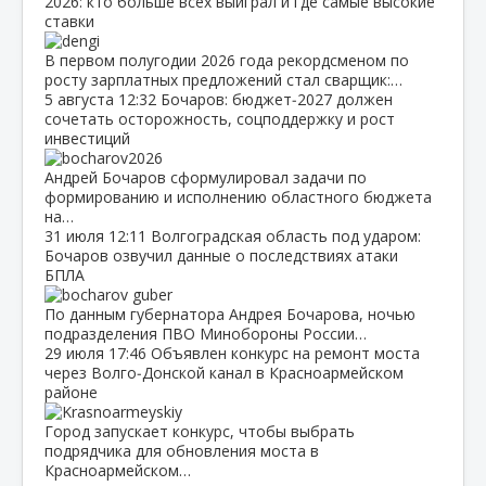
2026: кто больше всех выиграл и где самые высокие
ставки
В первом полугодии 2026 года рекордсменом по
росту зарплатных предложений стал сварщик:…
5 августа
12:32
Бочаров: бюджет‑2027 должен
сочетать осторожность, соцподдержку и рост
инвестиций
Андрей Бочаров сформулировал задачи по
формированию и исполнению областного бюджета
на…
31 июля
12:11
Волгоградская область под ударом:
Бочаров озвучил данные о последствиях атаки
БПЛА
По данным губернатора Андрея Бочарова, ночью
подразделения ПВО Минобороны России…
29 июля
17:46
Объявлен конкурс на ремонт моста
через Волго‑Донской канал в Красноармейском
районе
Город запускает конкурс, чтобы выбрать
подрядчика для обновления моста в
Красноармейском…