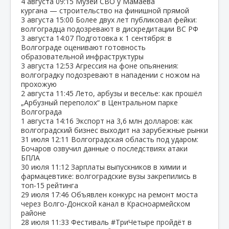
4 августа
09:15
Музей СВО у Мамаева
кургана — строительство на финишной прямой
3 августа
15:00
Более двух лет публиковал фейки:
волгоградца подозревают в дискредитации ВС РФ
3 августа
14:07
Подготовка к 1 сентября: в
Волгограде оценивают готовность
образовательной инфраструктуры
3 августа
12:53
Агрессия на фоне опьянения:
волгоградку подозревают в нападении с ножом на
прохожую
2 августа
11:45
Лето, арбузы и веселье: как прошёл
„Арбузный переполох“ в Центральном парке
Волгограда
1 августа
14:16
Экспорт на 3,6 млн долларов: как
волгоградский бизнес выходит на зарубежные рынки
31 июля
12:11
Волгоградская область под ударом:
Бочаров озвучил данные о последствиях атаки
БПЛА
30 июля
11:12
Зарплаты выпускников в химии и
фармацевтике: волгоградские вузы закрепились в
топ‑15 рейтинга
29 июля
17:46
Объявлен конкурс на ремонт моста
через Волго‑Донской канал в Красноармейском
районе
28 июля
11:33
Фестиваль #ТриЧетыре пройдёт в