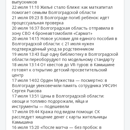
выпускников
22 июля
11:10
Жильё стало ближе: как маткапитал
помогает семьям Волгоградской области
21 июля
09:23
В Волгограде погиб ребёнок: идёт
процессуальная проверка
20 июля
16:37
Волгоградская область отправила в
зону СВО 4 бронеавтомобиля «Сармат»
20 июля
14:15
Новое условие для единого пособия в
Волгоградской области: с 21 июля нужен
подтверждённый уход за родственником
19 июля
13:43
Ещё одну библиотеку в Волгоградской
области переоборудуют по модельному стандарту
18 июля
13:14
От квестов до VR‑туров: в Камышине
готовят к открытию детский просветительский
центр
17 июля
14:02
Орден Мужества — посмертно: в
Волгограде увековечили память сотрудника УФСИН
Сергея Рыкова
17 июля
13:51
Цены в Волгоградской области:
овощи и топливо подорожали, яйца и
инструменты — подешевели
17 июля
09:44
Кража под видом помощи: СК
расследует хищение денег с карты жительницы
Камышина
16 июля
15:20
«После матча — без пробок: в