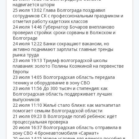
надвигается шторм
25 июля
13:02
Глава Волгограда поздравил
сотрудников СК с профессиональным праздником и
отметил работу кадетских классов
24 июля
14:46
Губернатор Бочаров внепланово
проверил стройки: сроки сорваны в Волжском и
Волгограде
24 июля
12:22
Банки сокращают вакансии, но
активно поднимают зарплаты: главные тренды
рынка труда
23 июля
19:13
Триумф волгоградской школы
плавания: золото Полины Козякиной на первенстве
Европы
23 июля
14:05
Волгоградская область передала
технику и оборудование в зону СВО
23 июля
11:56
До 300 тысяч и стипендия: как
Волгоградская область поддерживает лучших
выпускников
22 июля
11:10
Жильё стало ближе: как маткапитал
помогает семьям Волгоградской области
21 июля
09:23
В Волгограде погиб ребёнок: идёт
процессуальная проверка
20 июля
16:37
Волгоградская область отправила в
зону СВО 4 бронеавтомобиля «Сармат»
20 июля
14:15
Новое условие для единого пособия в