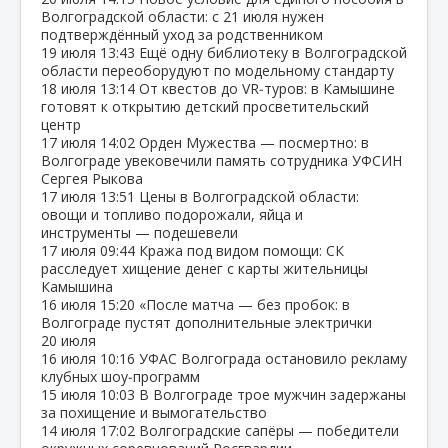
Волгоградской области: с 21 июля нужен
подтверждённый уход за родственником
19 июля
13:43
Ещё одну библиотеку в Волгоградской
области переоборудуют по модельному стандарту
18 июля
13:14
От квестов до VR‑туров: в Камышине
готовят к открытию детский просветительский
центр
17 июля
14:02
Орден Мужества — посмертно: в
Волгограде увековечили память сотрудника УФСИН
Сергея Рыкова
17 июля
13:51
Цены в Волгоградской области:
овощи и топливо подорожали, яйца и
инструменты — подешевели
17 июля
09:44
Кража под видом помощи: СК
расследует хищение денег с карты жительницы
Камышина
16 июля
15:20
«После матча — без пробок: в
Волгограде пустят дополнительные электрички
20 июля
16 июля
10:16
УФАС Волгограда остановило рекламу
клубных шоу‑программ
15 июля
10:03
В Волгограде трое мужчин задержаны
за похищение и вымогательство
14 июля
17:02
Волгоградские сапёры — победители