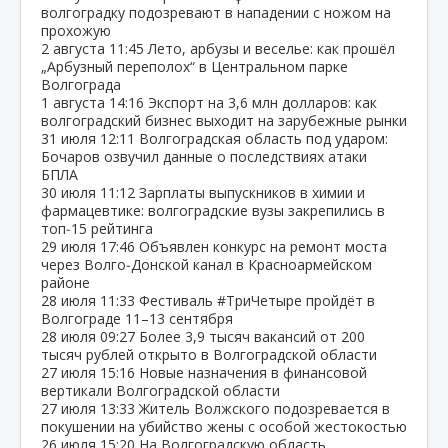
волгоградку подозревают в нападении с ножом на
прохожую
2 августа
11:45
Лето, арбузы и веселье: как прошёл
„Арбузный переполох“ в Центральном парке
Волгограда
1 августа
14:16
Экспорт на 3,6 млн долларов: как
волгоградский бизнес выходит на зарубежные рынки
31 июля
12:11
Волгоградская область под ударом:
Бочаров озвучил данные о последствиях атаки
БПЛА
30 июля
11:12
Зарплаты выпускников в химии и
фармацевтике: волгоградские вузы закрепились в
топ‑15 рейтинга
29 июля
17:46
Объявлен конкурс на ремонт моста
через Волго‑Донской канал в Красноармейском
районе
28 июля
11:33
Фестиваль #ТриЧетыре пройдёт в
Волгограде 11–13 сентября
28 июля
09:27
Более 3,9 тысяч вакансий от 200
тысяч рублей открыто в Волгоградской области
27 июля
15:16
Новые назначения в финансовой
вертикали Волгоградской области
27 июля
13:33
Житель Волжского подозревается в
покушении на убийство жены с особой жестокостью
26 июля
15:20
На Волгоградскую область