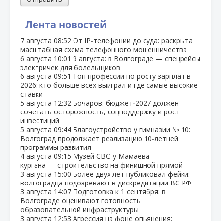
Лента новостей
7 августа
08:52
От IP‑телефонии до суда: раскрыта
масштабная схема телефонного мошенничества
6 августа
10:01
9 августа: в Волгограде — спецрейсы
электричек для болельщиков
6 августа
09:51
Топ профессий по росту зарплат в
2026: кто больше всех выиграл и где самые высокие
ставки
5 августа
12:32
Бочаров: бюджет‑2027 должен
сочетать осторожность, соцподдержку и рост
инвестиций
5 августа
09:44
Благоустройство у гимназии № 10:
Волгоград продолжает реализацию 10‑летней
программы развития
4 августа
09:15
Музей СВО у Мамаева
кургана — строительство на финишной прямой
3 августа
15:00
Более двух лет публиковал фейки:
волгоградца подозревают в дискредитации ВС РФ
3 августа
14:07
Подготовка к 1 сентября: в
Волгограде оценивают готовность
образовательной инфраструктуры
3 августа
12:53
Агрессия на фоне опьянения: