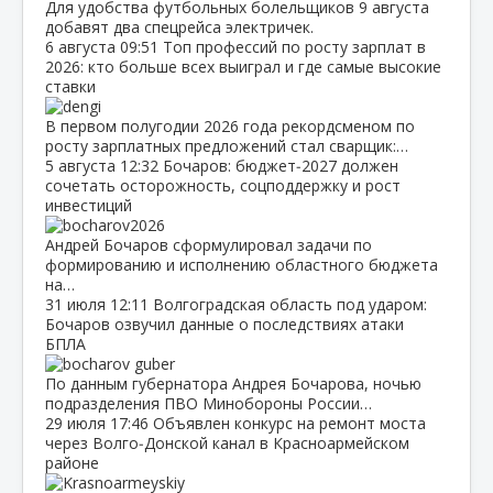
Для удобства футбольных болельщиков 9 августа
добавят два спецрейса электричек.
6 августа
09:51
Топ профессий по росту зарплат в
2026: кто больше всех выиграл и где самые высокие
ставки
В первом полугодии 2026 года рекордсменом по
росту зарплатных предложений стал сварщик:…
5 августа
12:32
Бочаров: бюджет‑2027 должен
сочетать осторожность, соцподдержку и рост
инвестиций
Андрей Бочаров сформулировал задачи по
формированию и исполнению областного бюджета
на…
31 июля
12:11
Волгоградская область под ударом:
Бочаров озвучил данные о последствиях атаки
БПЛА
По данным губернатора Андрея Бочарова, ночью
подразделения ПВО Минобороны России…
29 июля
17:46
Объявлен конкурс на ремонт моста
через Волго‑Донской канал в Красноармейском
районе