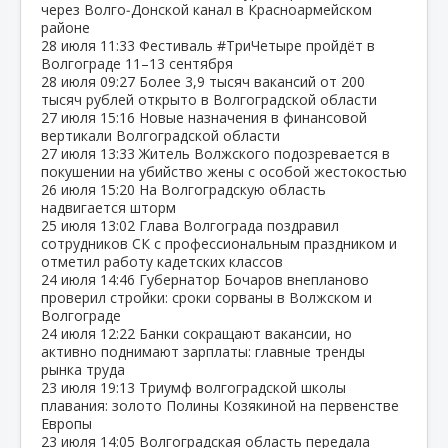
через Волго‑Донской канал в Красноармейском
районе
28 июля
11:33
Фестиваль #ТриЧетыре пройдёт в
Волгограде 11–13 сентября
28 июля
09:27
Более 3,9 тысяч вакансий от 200
тысяч рублей открыто в Волгоградской области
27 июля
15:16
Новые назначения в финансовой
вертикали Волгоградской области
27 июля
13:33
Житель Волжского подозревается в
покушении на убийство жены с особой жестокостью
26 июля
15:20
На Волгоградскую область
надвигается шторм
25 июля
13:02
Глава Волгограда поздравил
сотрудников СК с профессиональным праздником и
отметил работу кадетских классов
24 июля
14:46
Губернатор Бочаров внепланово
проверил стройки: сроки сорваны в Волжском и
Волгограде
24 июля
12:22
Банки сокращают вакансии, но
активно поднимают зарплаты: главные тренды
рынка труда
23 июля
19:13
Триумф волгоградской школы
плавания: золото Полины Козякиной на первенстве
Европы
23 июля
14:05
Волгоградская область передала