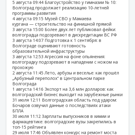
5 августа
09:44
Благоустройство у гимназии № 10:
Волгоград продолжает реализацию 10‑летней
программы развития
4 августа
09:15
Музей СВО у Мамаева
кургана — строительство на финишной прямой
3 августа
15:00
Более двух лет публиковал фейки:
волгоградца подозревают в дискредитации ВС РФ
3 августа
14:07
Подготовка к 1 сентября: в
Волгограде оценивают готовность
образовательной инфраструктуры
3 августа
12:53
Агрессия на фоне опьянения:
волгоградку подозревают в нападении с ножом на
прохожую
2 августа
11:45
Лето, арбузы и веселье: как прошёл
„Арбузный переполох“ в Центральном парке
Волгограда
1 августа
14:16
Экспорт на 3,6 млн долларов: как
волгоградский бизнес выходит на зарубежные рынки
31 июля
12:11
Волгоградская область под ударом:
Бочаров озвучил данные о последствиях атаки
БПЛА
30 июля
11:12
Зарплаты выпускников в химии и
фармацевтике: волгоградские вузы закрепились в
топ‑15 рейтинга
29 июля
17:46
Объявлен конкурс на ремонт моста