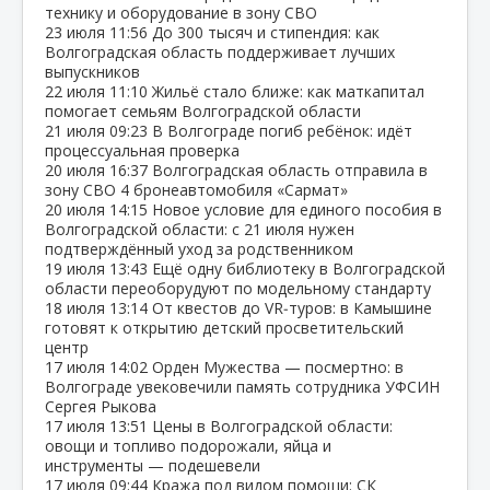
технику и оборудование в зону СВО
23 июля
11:56
До 300 тысяч и стипендия: как
Волгоградская область поддерживает лучших
выпускников
22 июля
11:10
Жильё стало ближе: как маткапитал
помогает семьям Волгоградской области
21 июля
09:23
В Волгограде погиб ребёнок: идёт
процессуальная проверка
20 июля
16:37
Волгоградская область отправила в
зону СВО 4 бронеавтомобиля «Сармат»
20 июля
14:15
Новое условие для единого пособия в
Волгоградской области: с 21 июля нужен
подтверждённый уход за родственником
19 июля
13:43
Ещё одну библиотеку в Волгоградской
области переоборудуют по модельному стандарту
18 июля
13:14
От квестов до VR‑туров: в Камышине
готовят к открытию детский просветительский
центр
17 июля
14:02
Орден Мужества — посмертно: в
Волгограде увековечили память сотрудника УФСИН
Сергея Рыкова
17 июля
13:51
Цены в Волгоградской области:
овощи и топливо подорожали, яйца и
инструменты — подешевели
17 июля
09:44
Кража под видом помощи: СК