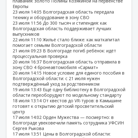
плавания: золото Полины Козякиной на первенстве
Европы
23 июля
14:05
Волгоградская область передала
технику и оборудование в зону СВО
23 июля
11:56
До 300 тысяч и стипендия: как
Волгоградская область поддерживает лучших
выпускников
22 июля
11:10
Жильё стало ближе: как маткапитал
помогает семьям Волгоградской области
21 июля
09:23
В Волгограде погиб ребёнок: идёт
процессуальная проверка
20 июля
16:37
Волгоградская область отправила в
зону СВО 4 бронеавтомобиля «Сармат»
20 июля
14:15
Новое условие для единого пособия в
Волгоградской области: с 21 июля нужен
подтверждённый уход за родственником
19 июля
13:43
Ещё одну библиотеку в Волгоградской
области переоборудуют по модельному стандарту
18 июля
13:14
От квестов до VR‑туров: в Камышине
готовят к открытию детский просветительский
центр
17 июля
14:02
Орден Мужества — посмертно: в
Волгограде увековечили память сотрудника УФСИН
Сергея Рыкова
17 июля
13:51
Цены в Волгоградской области: