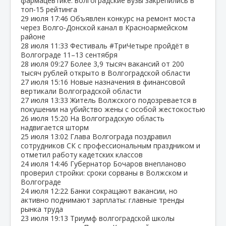
фармацевтике: волгоградские вузы закрепились в
топ‑15 рейтинга
29 июля
17:46
Объявлен конкурс на ремонт моста
через Волго‑Донской канал в Красноармейском
районе
28 июля
11:33
Фестиваль #ТриЧетыре пройдёт в
Волгограде 11–13 сентября
28 июля
09:27
Более 3,9 тысяч вакансий от 200
тысяч рублей открыто в Волгоградской области
27 июля
15:16
Новые назначения в финансовой
вертикали Волгоградской области
27 июля
13:33
Житель Волжского подозревается в
покушении на убийство жены с особой жестокостью
26 июля
15:20
На Волгоградскую область
надвигается шторм
25 июля
13:02
Глава Волгограда поздравил
сотрудников СК с профессиональным праздником и
отметил работу кадетских классов
24 июля
14:46
Губернатор Бочаров внепланово
проверил стройки: сроки сорваны в Волжском и
Волгограде
24 июля
12:22
Банки сокращают вакансии, но
активно поднимают зарплаты: главные тренды
рынка труда
23 июля
19:13
Триумф волгоградской школы