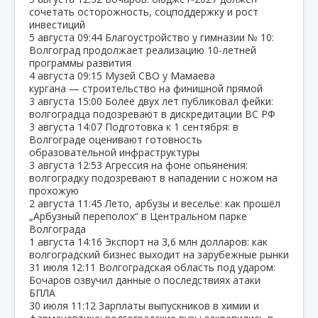
сочетать осторожность, соцподдержку и рост
инвестиций
5 августа
09:44
Благоустройство у гимназии № 10:
Волгоград продолжает реализацию 10‑летней
программы развития
4 августа
09:15
Музей СВО у Мамаева
кургана — строительство на финишной прямой
3 августа
15:00
Более двух лет публиковал фейки:
волгоградца подозревают в дискредитации ВС РФ
3 августа
14:07
Подготовка к 1 сентября: в
Волгограде оценивают готовность
образовательной инфраструктуры
3 августа
12:53
Агрессия на фоне опьянения:
волгоградку подозревают в нападении с ножом на
прохожую
2 августа
11:45
Лето, арбузы и веселье: как прошёл
„Арбузный переполох“ в Центральном парке
Волгограда
1 августа
14:16
Экспорт на 3,6 млн долларов: как
волгоградский бизнес выходит на зарубежные рынки
31 июля
12:11
Волгоградская область под ударом:
Бочаров озвучил данные о последствиях атаки
БПЛА
30 июля
11:12
Зарплаты выпускников в химии и