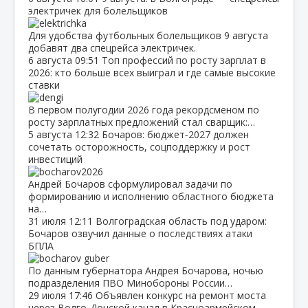
электричек для болельщиков
Для удобства футбольных болельщиков 9 августа
добавят два спецрейса электричек.
6 августа
09:51
Топ профессий по росту зарплат в
2026: кто больше всех выиграл и где самые высокие
ставки
В первом полугодии 2026 года рекордсменом по
росту зарплатных предложений стал сварщик:…
5 августа
12:32
Бочаров: бюджет‑2027 должен
сочетать осторожность, соцподдержку и рост
инвестиций
Андрей Бочаров сформулировал задачи по
формированию и исполнению областного бюджета
на…
31 июля
12:11
Волгоградская область под ударом:
Бочаров озвучил данные о последствиях атаки
БПЛА
По данным губернатора Андрея Бочарова, ночью
подразделения ПВО Минобороны России…
29 июля
17:46
Объявлен конкурс на ремонт моста
через Волго‑Донской канал в Красноармейском