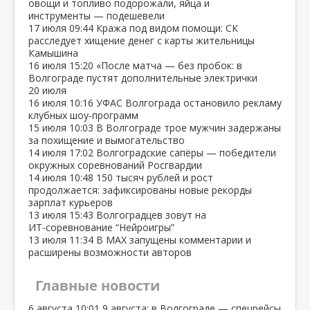
овощи и топливо подорожали, яйца и
инструменты — подешевели
17 июля
09:44
Кража под видом помощи: СК
расследует хищение денег с карты жительницы
Камышина
16 июля
15:20
«После матча — без пробок: в
Волгограде пустят дополнительные электрички
20 июля
16 июля
10:16
УФАС Волгограда остановило рекламу
клубных шоу‑программ
15 июля
10:03
В Волгограде трое мужчин задержаны
за похищение и вымогательство
14 июля
17:02
Волгоградские сапёры — победители
окружных соревнований Росгвардии
14 июля
10:48
150 тысяч рублей и рост
продолжается: зафиксированы новые рекорды
зарплат курьеров
13 июля
15:43
Волгоградцев зовут на
ИТ‑соревнование “Нейроигры”
13 июля
11:34
В МАХ запущены комментарии и
расширены возможности авторов
Главные новости
6 августа
10:01
9 августа: в Волгограде — спецрейсы