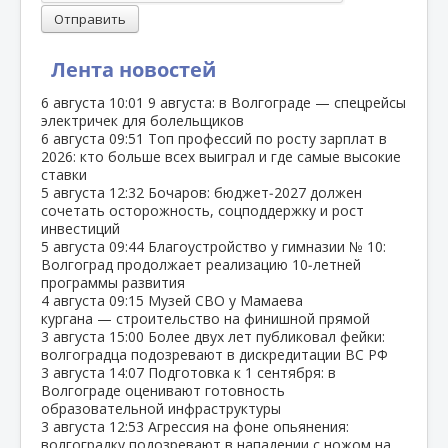
Отправить
Лента новостей
6 августа
10:01
9 августа: в Волгограде — спецрейсы
электричек для болельщиков
6 августа
09:51
Топ профессий по росту зарплат в
2026: кто больше всех выиграл и где самые высокие
ставки
5 августа
12:32
Бочаров: бюджет‑2027 должен
сочетать осторожность, соцподдержку и рост
инвестиций
5 августа
09:44
Благоустройство у гимназии № 10:
Волгоград продолжает реализацию 10‑летней
программы развития
4 августа
09:15
Музей СВО у Мамаева
кургана — строительство на финишной прямой
3 августа
15:00
Более двух лет публиковал фейки:
волгоградца подозревают в дискредитации ВС РФ
3 августа
14:07
Подготовка к 1 сентября: в
Волгограде оценивают готовность
образовательной инфраструктуры
3 августа
12:53
Агрессия на фоне опьянения:
волгоградку подозревают в нападении с ножом на