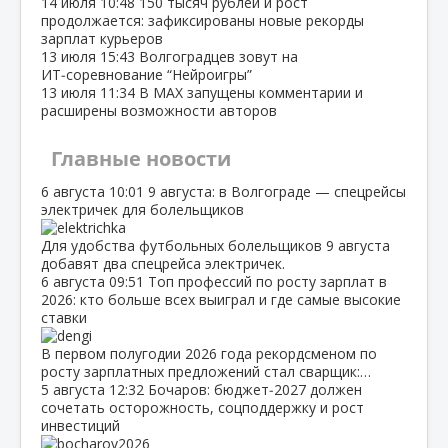
14 июля
10:48
150 тысяч рублей и рост
продолжается: зафиксированы новые рекорды
зарплат курьеров
13 июля
15:43
Волгоградцев зовут на
ИТ‑соревнование “Нейроигры”
13 июля
11:34
В МАХ запущены комментарии и
расширены возможности авторов
Главные новости
6 августа
10:01
9 августа: в Волгограде — спецрейсы
электричек для болельщиков
Для удобства футбольных болельщиков 9 августа
добавят два спецрейса электричек.
6 августа
09:51
Топ профессий по росту зарплат в
2026: кто больше всех выиграл и где самые высокие
ставки
В первом полугодии 2026 года рекордсменом по
росту зарплатных предложений стал сварщик:…
5 августа
12:32
Бочаров: бюджет‑2027 должен
сочетать осторожность, соцподдержку и рост
инвестиций