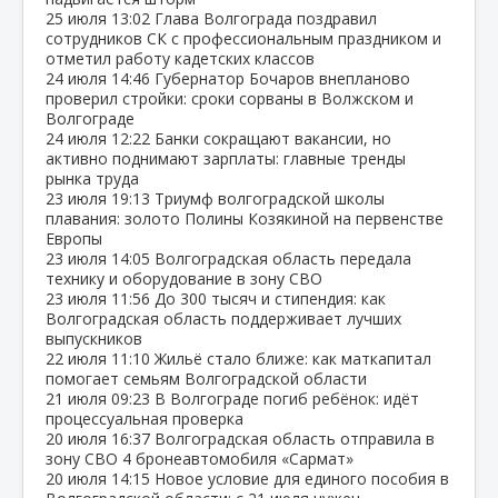
25 июля
13:02
Глава Волгограда поздравил
сотрудников СК с профессиональным праздником и
отметил работу кадетских классов
24 июля
14:46
Губернатор Бочаров внепланово
проверил стройки: сроки сорваны в Волжском и
Волгограде
24 июля
12:22
Банки сокращают вакансии, но
активно поднимают зарплаты: главные тренды
рынка труда
23 июля
19:13
Триумф волгоградской школы
плавания: золото Полины Козякиной на первенстве
Европы
23 июля
14:05
Волгоградская область передала
технику и оборудование в зону СВО
23 июля
11:56
До 300 тысяч и стипендия: как
Волгоградская область поддерживает лучших
выпускников
22 июля
11:10
Жильё стало ближе: как маткапитал
помогает семьям Волгоградской области
21 июля
09:23
В Волгограде погиб ребёнок: идёт
процессуальная проверка
20 июля
16:37
Волгоградская область отправила в
зону СВО 4 бронеавтомобиля «Сармат»
20 июля
14:15
Новое условие для единого пособия в