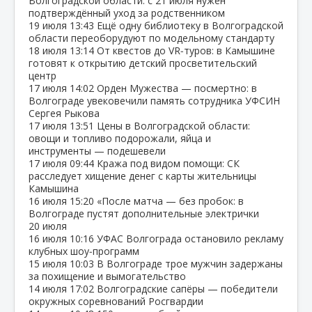
Волгоградской области: с 21 июля нужен
подтверждённый уход за родственником
19 июля
13:43
Ещё одну библиотеку в Волгоградской
области переоборудуют по модельному стандарту
18 июля
13:14
От квестов до VR‑туров: в Камышине
готовят к открытию детский просветительский
центр
17 июля
14:02
Орден Мужества — посмертно: в
Волгограде увековечили память сотрудника УФСИН
Сергея Рыкова
17 июля
13:51
Цены в Волгоградской области:
овощи и топливо подорожали, яйца и
инструменты — подешевели
17 июля
09:44
Кража под видом помощи: СК
расследует хищение денег с карты жительницы
Камышина
16 июля
15:20
«После матча — без пробок: в
Волгограде пустят дополнительные электрички
20 июля
16 июля
10:16
УФАС Волгограда остановило рекламу
клубных шоу‑программ
15 июля
10:03
В Волгограде трое мужчин задержаны
за похищение и вымогательство
14 июля
17:02
Волгоградские сапёры — победители
окружных соревнований Росгвардии