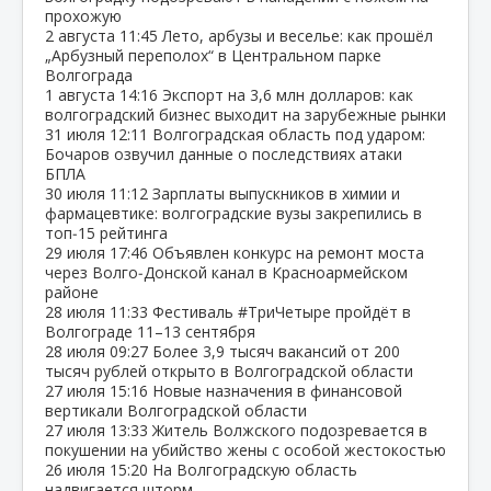
прохожую
2 августа
11:45
Лето, арбузы и веселье: как прошёл
„Арбузный переполох“ в Центральном парке
Волгограда
1 августа
14:16
Экспорт на 3,6 млн долларов: как
волгоградский бизнес выходит на зарубежные рынки
31 июля
12:11
Волгоградская область под ударом:
Бочаров озвучил данные о последствиях атаки
БПЛА
30 июля
11:12
Зарплаты выпускников в химии и
фармацевтике: волгоградские вузы закрепились в
топ‑15 рейтинга
29 июля
17:46
Объявлен конкурс на ремонт моста
через Волго‑Донской канал в Красноармейском
районе
28 июля
11:33
Фестиваль #ТриЧетыре пройдёт в
Волгограде 11–13 сентября
28 июля
09:27
Более 3,9 тысяч вакансий от 200
тысяч рублей открыто в Волгоградской области
27 июля
15:16
Новые назначения в финансовой
вертикали Волгоградской области
27 июля
13:33
Житель Волжского подозревается в
покушении на убийство жены с особой жестокостью
26 июля
15:20
На Волгоградскую область
надвигается шторм