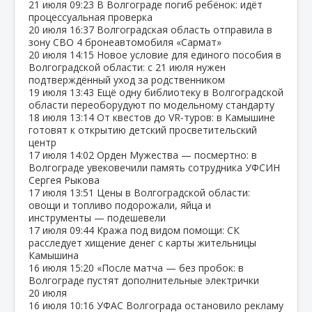
21 июля
09:23
В Волгограде погиб ребёнок: идёт
процессуальная проверка
20 июля
16:37
Волгоградская область отправила в
зону СВО 4 бронеавтомобиля «Сармат»
20 июля
14:15
Новое условие для единого пособия в
Волгоградской области: с 21 июля нужен
подтверждённый уход за родственником
19 июля
13:43
Ещё одну библиотеку в Волгоградской
области переоборудуют по модельному стандарту
18 июля
13:14
От квестов до VR‑туров: в Камышине
готовят к открытию детский просветительский
центр
17 июля
14:02
Орден Мужества — посмертно: в
Волгограде увековечили память сотрудника УФСИН
Сергея Рыкова
17 июля
13:51
Цены в Волгоградской области:
овощи и топливо подорожали, яйца и
инструменты — подешевели
17 июля
09:44
Кража под видом помощи: СК
расследует хищение денег с карты жительницы
Камышина
16 июля
15:20
«После матча — без пробок: в
Волгограде пустят дополнительные электрички
20 июля
16 июля
10:16
УФАС Волгограда остановило рекламу