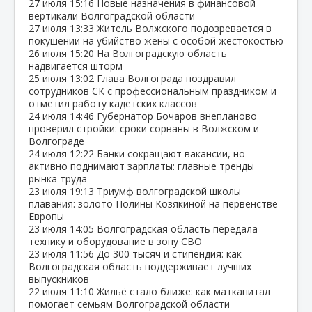
27 июля
15:16
Новые назначения в финансовой
вертикали Волгоградской области
27 июля
13:33
Житель Волжского подозревается в
покушении на убийство жены с особой жестокостью
26 июля
15:20
На Волгоградскую область
надвигается шторм
25 июля
13:02
Глава Волгограда поздравил
сотрудников СК с профессиональным праздником и
отметил работу кадетских классов
24 июля
14:46
Губернатор Бочаров внепланово
проверил стройки: сроки сорваны в Волжском и
Волгограде
24 июля
12:22
Банки сокращают вакансии, но
активно поднимают зарплаты: главные тренды
рынка труда
23 июля
19:13
Триумф волгоградской школы
плавания: золото Полины Козякиной на первенстве
Европы
23 июля
14:05
Волгоградская область передала
технику и оборудование в зону СВО
23 июля
11:56
До 300 тысяч и стипендия: как
Волгоградская область поддерживает лучших
выпускников
22 июля
11:10
Жильё стало ближе: как маткапитал
помогает семьям Волгоградской области