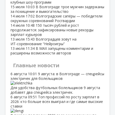
клубных шоу‑программ
15 июля
10:03
В Волгограде трое мужчин задержаны
за похищение и вымогательство
14 июля
17:02
Волгоградские сапёры — победители
окружных соревнований Росгвардии
14 июля
10:48
150 тысяч рублей и рост
продолжается: зафиксированы новые рекорды
зарплат курьеров
13 июля
15:43
Волгоградцев зовут на
ИТ‑соревнование “Нейроигры”
13 июля
11:34
В МАХ запущены комментарии и
расширены возможности авторов
Главные новости
6 августа
10:01
9 августа: в Волгограде — спецрейсы
электричек для болельщиков
Для удобства футбольных болельщиков 9 августа
добавят два спецрейса электричек.
6 августа
09:51
Топ профессий по росту зарплат в
2026: кто больше всех выиграл и где самые высокие
ставки