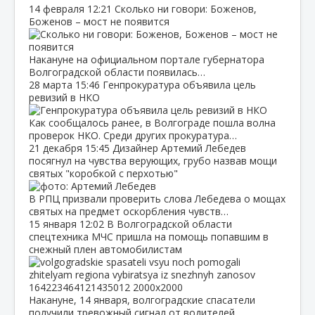
14 февраля
12:21
Сколько ни говори: Боженов,
Боженов – мост не появится
Накануне на официальном портале губернатора
Волгоградской области появилась…
28 марта
15:46
Генпрокуратура объявила цель
ревизий в НКО
Как сообщалось ранее, в Волгограде пошла волна
проверок НКО. Среди других прокуратура…
21 декабря
15:45
Дизайнер Артемий Лебедев
посягнул на чувства верующих, грубо назвав мощи
святых "коробкой с перхотью"
В РПЦ призвали проверить слова Лебедева о мощах
святых на предмет оскорбления чувств…
15 января
12:02
В Волгоградской области
спецтехника МЧС пришла на помощь попавшим в
снежный плен автомобилистам
Накануне, 14 января, волгоградские спасатели
получили тревожный сигнал от водителей…