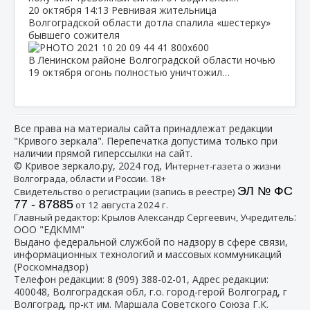
20 октября
14:13
Ревнивая жительница
Волгоградской области дотла спалила «шестерку»
бывшего сожителя
В Ленинском районе Волгоградской области ночью
19 октября огонь полностью уничтожил…
Все права на материалы сайта принадлежат редакции
"Кривого зеркала". Перепечатка допустима только при
наличии прямой гиперссылки на сайт.
© Кривое зеркало.ру, 2024 год, И
нтернет-газета о жизни
Волгограда, области и России. 18+
ЭЛ № ФС
Свидетельство о регистрации (запись в реестре)
77 - 87885
от 12 августа 2024 г.
:
Главный редактор: Крылов Александр Сергеевич, Учредитель
ООО "ЕДКММ"
Выдано федеральной службой по надзору в сфере связи,
информационных технологий и массовых коммуникаций
(Роскомнадзор)
Телефон редакции:
8 (909) 388-02-01
, Адрес редакции:
400048, Волгоградская обл, г.о. город-герой Волгоград, г
Волгоград, пр-кт им. Маршала Советского Союза Г.К.