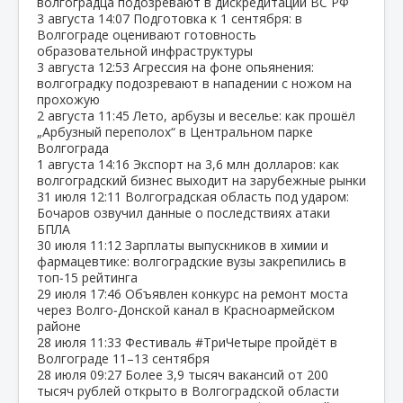
волгоградца подозревают в дискредитации ВС РФ
3 августа
14:07
Подготовка к 1 сентября: в
Волгограде оценивают готовность
образовательной инфраструктуры
3 августа
12:53
Агрессия на фоне опьянения:
волгоградку подозревают в нападении с ножом на
прохожую
2 августа
11:45
Лето, арбузы и веселье: как прошёл
„Арбузный переполох“ в Центральном парке
Волгограда
1 августа
14:16
Экспорт на 3,6 млн долларов: как
волгоградский бизнес выходит на зарубежные рынки
31 июля
12:11
Волгоградская область под ударом:
Бочаров озвучил данные о последствиях атаки
БПЛА
30 июля
11:12
Зарплаты выпускников в химии и
фармацевтике: волгоградские вузы закрепились в
топ‑15 рейтинга
29 июля
17:46
Объявлен конкурс на ремонт моста
через Волго‑Донской канал в Красноармейском
районе
28 июля
11:33
Фестиваль #ТриЧетыре пройдёт в
Волгограде 11–13 сентября
28 июля
09:27
Более 3,9 тысяч вакансий от 200
тысяч рублей открыто в Волгоградской области