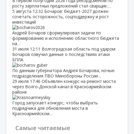
В первом полугодии 2026 года рекордсменом по
росту зарплатных предложений стал сварщик:…
5 августа
12:32
Бочаров: бюджет‑2027 должен
сочетать осторожность, соцподдержку и рост
инвестиций
Андрей Бочаров сформулировал задачи по
формированию и исполнению областного бюджета
на…
31 июля
12:11
Волгоградская область под ударом:
Бочаров озвучил данные о последствиях атаки
БПЛА
По данным губернатора Андрея Бочарова, ночью
подразделения ПВО Минобороны России…
29 июля
17:46
Объявлен конкурс на ремонт моста
через Волго‑Донской канал в Красноармейском
районе
Город запускает конкурс, чтобы выбрать
подрядчика для обновления моста в
Красноармейском…
Самые читаемые