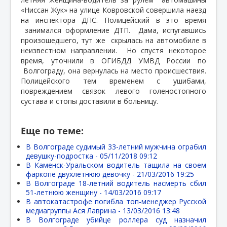
«Ниссан Жук» на улице Ковровской совершила наезд
на инспектора ДПС. Полицейский в это время
занимался оформление ДТП.
Дама, испугавшись
произошедшего, тут же
скрылась на автомобиле в
неизвестном направлении.
Но спустя некоторое
время, уточнили в ОГИБДД УМВД России по
Волгограду, она вернулась на место происшествия.
Полицейского тем временем с ушибами,
повреждением связок левого голеностопного
сустава и стопы доставили в больницу.
Еще по теме:
В Волгограде судимый 33-летний мужчина ограбил
девушку-подростка -
05/11/2018 09:12
В Каменск-Уральском водитель тащила на своем
фаркопе двухлетнюю девочку -
21/03/2016 19:25
В Волгограде 18-летний водитель насмерть сбил
51-летнюю женщину -
14/03/2016 09:17
В автокатастрофе погибла топ-менеджер Русской
медиагруппы Ася Лаврина -
13/03/2016 13:48
В Волгограде убийце роллера суд назначил