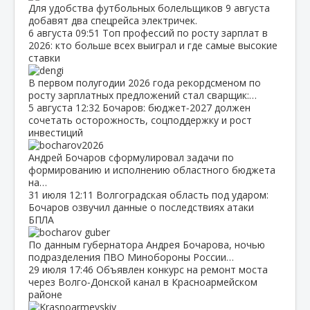
Для удобства футбольных болельщиков 9 августа
добавят два спецрейса электричек.
6 августа
09:51
Топ профессий по росту зарплат в
2026: кто больше всех выиграл и где самые высокие
ставки
В первом полугодии 2026 года рекордсменом по
росту зарплатных предложений стал сварщик:…
5 августа
12:32
Бочаров: бюджет‑2027 должен
сочетать осторожность, соцподдержку и рост
инвестиций
Андрей Бочаров сформулировал задачи по
формированию и исполнению областного бюджета
на…
31 июля
12:11
Волгоградская область под ударом:
Бочаров озвучил данные о последствиях атаки
БПЛА
По данным губернатора Андрея Бочарова, ночью
подразделения ПВО Минобороны России…
29 июля
17:46
Объявлен конкурс на ремонт моста
через Волго‑Донской канал в Красноармейском
районе