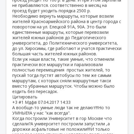
не прибавляются. соответственно в месяц на
проезд будет уходить порядка 2500 р.
Необходимо вернуть маршруты, которые возили
жителей Красноармейского района в центр города с
поворотом на ул. Елецкой 91А, 90А. Это были
единственные маршруты, которые перевозили
жителей южных районов до Педагогического
университета, до Политехнического университета,
до ул. Хиросимы, где работают и учатся практически
большая часть жителей южных районов.
Если уж наши власти, такие умные, что отменили
практически все маршрутки и парализовали
полностью перемещения простых жителей, то
пускай тогда пустят автобусы по тем же самым
маршрутам, с которых сняли маршрутные такси
вместо убранных маршруток. Чтобы можно было
ездить без пересадок.
Цитировать
+3
#1
Мдфв
07.04.2017 14:33
А вообще-то умные люди так не делают!!!Но то
УМНЫЕ!!А у нас "как всегда".
Когда построили Университет в гор Москве что
сделали?А университет построили запустили ,а
дорожки асфальтовые не положили!!!!И только