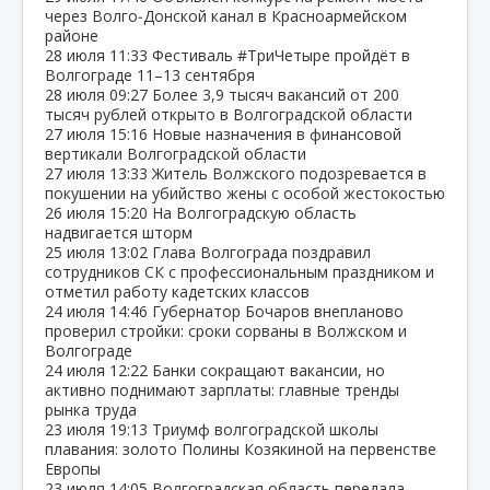
через Волго‑Донской канал в Красноармейском
районе
28 июля
11:33
Фестиваль #ТриЧетыре пройдёт в
Волгограде 11–13 сентября
28 июля
09:27
Более 3,9 тысяч вакансий от 200
тысяч рублей открыто в Волгоградской области
27 июля
15:16
Новые назначения в финансовой
вертикали Волгоградской области
27 июля
13:33
Житель Волжского подозревается в
покушении на убийство жены с особой жестокостью
26 июля
15:20
На Волгоградскую область
надвигается шторм
25 июля
13:02
Глава Волгограда поздравил
сотрудников СК с профессиональным праздником и
отметил работу кадетских классов
24 июля
14:46
Губернатор Бочаров внепланово
проверил стройки: сроки сорваны в Волжском и
Волгограде
24 июля
12:22
Банки сокращают вакансии, но
активно поднимают зарплаты: главные тренды
рынка труда
23 июля
19:13
Триумф волгоградской школы
плавания: золото Полины Козякиной на первенстве
Европы
23 июля
14:05
Волгоградская область передала