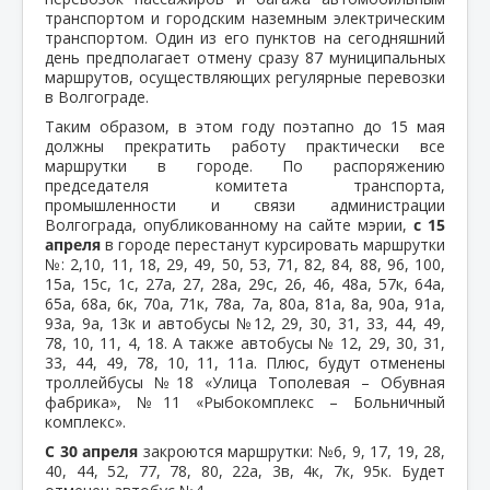
транспортом и городским наземным электрическим
транспортом. Один из его пунктов на сегодняшний
день предполагает отмену сразу 87 муниципальных
маршрутов, осуществляющих регулярные перевозки
в Волгограде.
Таким образом, в этом году поэтапно до 15 мая
должны прекратить работу практически все
маршрутки в городе. По распоряжению
председателя комитета транспорта,
промышленности и связи администрации
Волгограда, опубликованному на сайте мэрии,
с 15
апреля
в городе перестанут курсировать маршрутки
№: 2,10, 11, 18, 29, 49, 50, 53, 71, 82, 84, 88, 96, 100,
15а, 15с, 1с, 27а, 27, 28а, 29с, 26, 46, 48а, 57к, 64а,
65а, 68а, 6к, 70а, 71к, 78а, 7а, 80а, 81а, 8а, 90а, 91а,
93а, 9а, 13к и автобусы №12, 29, 30, 31, 33, 44, 49,
78, 10, 11, 4, 18. А также автобусы № 12, 29, 30, 31,
33, 44, 49, 78, 10, 11, 11а. Плюс, будут отменены
троллейбусы №18 «Улица Тополевая – Обувная
фабрика», №11 «Рыбокомплекс – Больничный
комплекс».
С 30 апреля
закроются маршрутки: №6, 9, 17, 19, 28,
40, 44, 52, 77, 78, 80, 22а, 3в, 4к, 7к, 95к. Будет