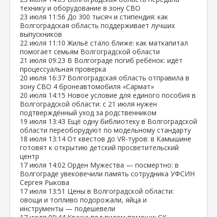
технику и оборудование в зону СВО
23 июля
11:56
До 300 тысяч и стипендия: как
Волгоградская область поддерживает лучших
выпускников
22 июля
11:10
Жильё стало ближе: как маткапитал
помогает семьям Волгоградской области
21 июля
09:23
В Волгограде погиб ребёнок: идёт
процессуальная проверка
20 июля
16:37
Волгоградская область отправила в
зону СВО 4 бронеавтомобиля «Сармат»
20 июля
14:15
Новое условие для единого пособия в
Волгоградской области: с 21 июля нужен
подтверждённый уход за родственником
19 июля
13:43
Ещё одну библиотеку в Волгоградской
области переоборудуют по модельному стандарту
18 июля
13:14
От квестов до VR‑туров: в Камышине
готовят к открытию детский просветительский
центр
17 июля
14:02
Орден Мужества — посмертно: в
Волгограде увековечили память сотрудника УФСИН
Сергея Рыкова
17 июля
13:51
Цены в Волгоградской области:
овощи и топливо подорожали, яйца и
инструменты — подешевели