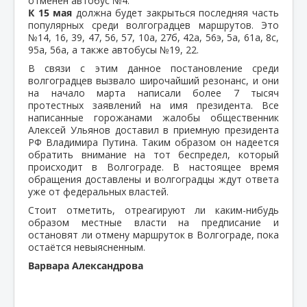
отменен автобус №4.
К 15 мая
должна будет закрыться последняя часть
популярных среди волгоградцев маршрутов. Это
№14, 16, 39, 47, 56, 57, 10а, 27б, 42а, 56э, 5а, 61а, 8с,
95а, 56а, а также автобусы №19, 22.
В связи с этим данное постановление среди
волгоградцев вызвало широчайший резонанс, и они
на начало марта написали более 7 тысяч
протестных заявлений на имя президента. Все
написанные горожанами жалобы общественник
Алексей Ульянов доставил в приемную президента
РФ Владимира Путина. Таким образом он надеется
обратить внимание на тот беспредел, который
происходит в Волгограде. В настоящее время
обращения доставлены и волгоградцы ждут ответа
уже от федеральных властей.
Стоит отметить, отреагируют ли каким-нибудь
образом местные власти на предписание и
остановят ли отмену маршруток в Волгограде, пока
остаётся невыясненным.
Варвара Александрова