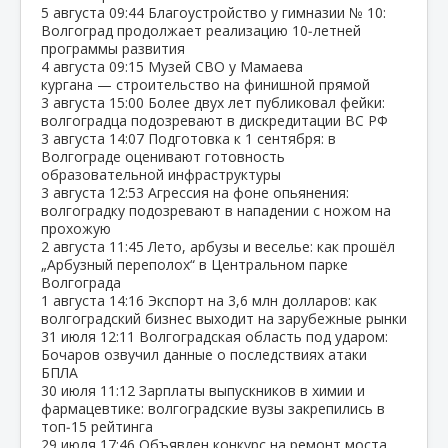
5 августа
09:44
Благоустройство у гимназии № 10:
Волгоград продолжает реализацию 10‑летней
программы развития
4 августа
09:15
Музей СВО у Мамаева
кургана — строительство на финишной прямой
3 августа
15:00
Более двух лет публиковал фейки:
волгоградца подозревают в дискредитации ВС РФ
3 августа
14:07
Подготовка к 1 сентября: в
Волгограде оценивают готовность
образовательной инфраструктуры
3 августа
12:53
Агрессия на фоне опьянения:
волгоградку подозревают в нападении с ножом на
прохожую
2 августа
11:45
Лето, арбузы и веселье: как прошёл
„Арбузный переполох“ в Центральном парке
Волгограда
1 августа
14:16
Экспорт на 3,6 млн долларов: как
волгоградский бизнес выходит на зарубежные рынки
31 июля
12:11
Волгоградская область под ударом:
Бочаров озвучил данные о последствиях атаки
БПЛА
30 июля
11:12
Зарплаты выпускников в химии и
фармацевтике: волгоградские вузы закрепились в
топ‑15 рейтинга
29 июля
17:46
Объявлен конкурс на ремонт моста