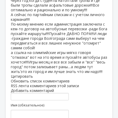
через год когда студенты натоптали тропы и где
были тропы сделали асфальтовые дорожки!!!Все
оптимально и рационально и по умному!!!!
А сейчас по партийным спискам и с учетом личного
кармана!!!!!
По-моему мнению если администрация заключила с
кем-то договор на автобусные перевозки -ради бога
пускайте иаршруты!!!!Пускайте ДАВНО ПОРА!!!И люди
-граждане города Волгограда сами выберут на чем
передвигаться и все лишнее ненужное "отомрет"
самим собой!
а ссылка на олимпийские игры мягко говоря
"отмазка" вот на это время и пускайте автобусы раз
хочется!!!!Игры месяц и все все забыли и "все" "весь
город" потом зализывает раны....а людям тут
жить'это их город и им лучше знать что им надо!!!!
Цитировать
Обновить список комментариев
RSS лента комментариев этой записи
Добавить комментарий
Имя (обязательное)