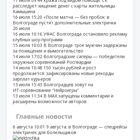
17 июля
09:44
Кража под видом помощи: СК
расследует хищение денег с карты жительницы
Камышина
16 июля
15:20
«После матча — без пробок: в
Волгограде пустят дополнительные электрички
20 июля
16 июля
10:16
УФАС Волгограда остановило рекламу
клубных шоу‑программ
15 июля
10:03
В Волгограде трое мужчин задержаны
за похищение и вымогательство
14 июля
17:02
Волгоградские сапёры — победители
окружных соревнований Росгвардии
14 июля
10:48
150 тысяч рублей и рост
продолжается: зафиксированы новые рекорды
зарплат курьеров
13 июля
15:43
Волгоградцев зовут на
ИТ‑соревнование “Нейроигры”
13 июля
11:34
В МАХ запущены комментарии и
расширены возможности авторов
Главные новости
6 августа
10:01
9 августа: в Волгограде — спецрейсы
электричек для болельщиков