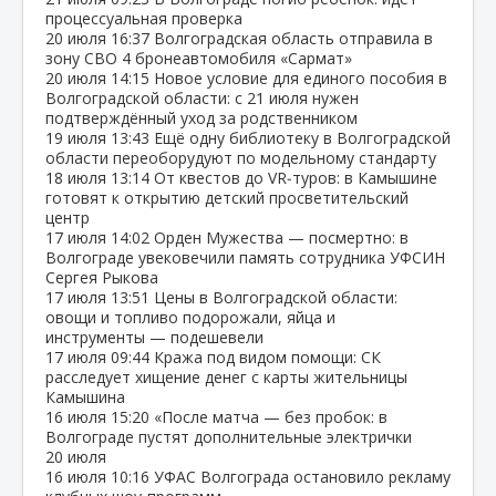
процессуальная проверка
20 июля
16:37
Волгоградская область отправила в
зону СВО 4 бронеавтомобиля «Сармат»
20 июля
14:15
Новое условие для единого пособия в
Волгоградской области: с 21 июля нужен
подтверждённый уход за родственником
19 июля
13:43
Ещё одну библиотеку в Волгоградской
области переоборудуют по модельному стандарту
18 июля
13:14
От квестов до VR‑туров: в Камышине
готовят к открытию детский просветительский
центр
17 июля
14:02
Орден Мужества — посмертно: в
Волгограде увековечили память сотрудника УФСИН
Сергея Рыкова
17 июля
13:51
Цены в Волгоградской области:
овощи и топливо подорожали, яйца и
инструменты — подешевели
17 июля
09:44
Кража под видом помощи: СК
расследует хищение денег с карты жительницы
Камышина
16 июля
15:20
«После матча — без пробок: в
Волгограде пустят дополнительные электрички
20 июля
16 июля
10:16
УФАС Волгограда остановило рекламу