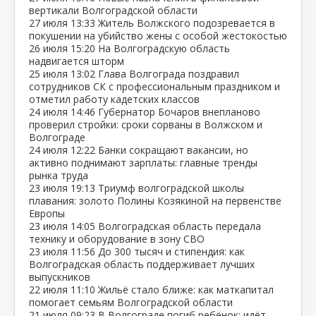
вертикали Волгоградской области
27 июля
13:33
Житель Волжского подозревается в
покушении на убийство жены с особой жестокостью
26 июля
15:20
На Волгоградскую область
надвигается шторм
25 июля
13:02
Глава Волгограда поздравил
сотрудников СК с профессиональным праздником и
отметил работу кадетских классов
24 июля
14:46
Губернатор Бочаров внепланово
проверил стройки: сроки сорваны в Волжском и
Волгограде
24 июля
12:22
Банки сокращают вакансии, но
активно поднимают зарплаты: главные тренды
рынка труда
23 июля
19:13
Триумф волгоградской школы
плавания: золото Полины Козякиной на первенстве
Европы
23 июля
14:05
Волгоградская область передала
технику и оборудование в зону СВО
23 июля
11:56
До 300 тысяч и стипендия: как
Волгоградская область поддерживает лучших
выпускников
22 июля
11:10
Жильё стало ближе: как маткапитал
помогает семьям Волгоградской области
21 июля
09:23
В Волгограде погиб ребёнок: идёт