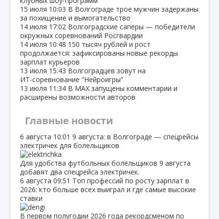
клубных шоу‑программ
15 июля
10:03
В Волгограде трое мужчин задержаны
за похищение и вымогательство
14 июля
17:02
Волгоградские сапёры — победители
окружных соревнований Росгвардии
14 июля
10:48
150 тысяч рублей и рост
продолжается: зафиксированы новые рекорды
зарплат курьеров
13 июля
15:43
Волгоградцев зовут на
ИТ‑соревнование “Нейроигры”
13 июля
11:34
В МАХ запущены комментарии и
расширены возможности авторов
Главные новости
6 августа
10:01
9 августа: в Волгограде — спецрейсы
электричек для болельщиков
Для удобства футбольных болельщиков 9 августа
добавят два спецрейса электричек.
6 августа
09:51
Топ профессий по росту зарплат в
2026: кто больше всех выиграл и где самые высокие
ставки
В первом полугодии 2026 года рекордсменом по