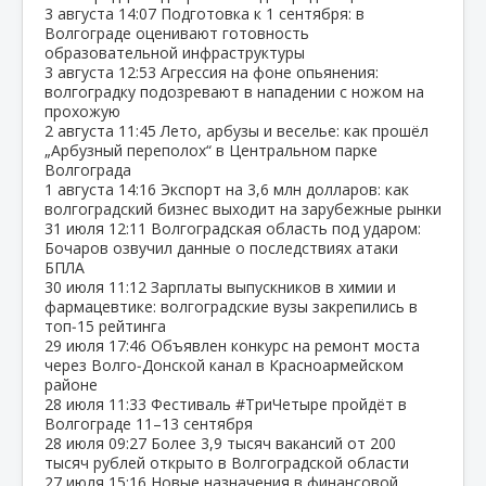
3 августа
14:07
Подготовка к 1 сентября: в
Волгограде оценивают готовность
образовательной инфраструктуры
3 августа
12:53
Агрессия на фоне опьянения:
волгоградку подозревают в нападении с ножом на
прохожую
2 августа
11:45
Лето, арбузы и веселье: как прошёл
„Арбузный переполох“ в Центральном парке
Волгограда
1 августа
14:16
Экспорт на 3,6 млн долларов: как
волгоградский бизнес выходит на зарубежные рынки
31 июля
12:11
Волгоградская область под ударом:
Бочаров озвучил данные о последствиях атаки
БПЛА
30 июля
11:12
Зарплаты выпускников в химии и
фармацевтике: волгоградские вузы закрепились в
топ‑15 рейтинга
29 июля
17:46
Объявлен конкурс на ремонт моста
через Волго‑Донской канал в Красноармейском
районе
28 июля
11:33
Фестиваль #ТриЧетыре пройдёт в
Волгограде 11–13 сентября
28 июля
09:27
Более 3,9 тысяч вакансий от 200
тысяч рублей открыто в Волгоградской области
27 июля
15:16
Новые назначения в финансовой