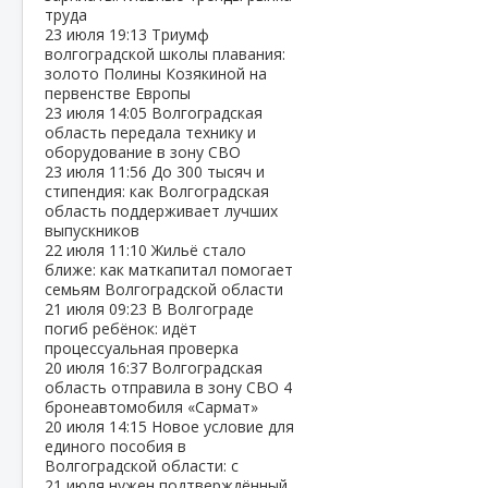
труда
23 июля
19:13
Триумф
волгоградской школы плавания:
золото Полины Козякиной на
первенстве Европы
23 июля
14:05
Волгоградская
область передала технику и
оборудование в зону СВО
23 июля
11:56
До 300 тысяч и
стипендия: как Волгоградская
область поддерживает лучших
выпускников
22 июля
11:10
Жильё стало
ближе: как маткапитал помогает
семьям Волгоградской области
21 июля
09:23
В Волгограде
погиб ребёнок: идёт
процессуальная проверка
20 июля
16:37
Волгоградская
область отправила в зону СВО 4
бронеавтомобиля «Сармат»
20 июля
14:15
Новое условие для
единого пособия в
Волгоградской области: с
21 июля нужен подтверждённый