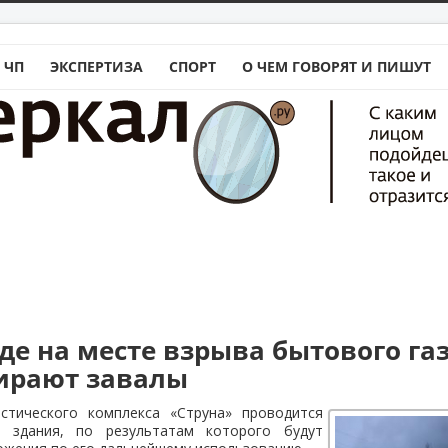
 ЧП
ЭКСПЕРТИЗА
СПОРТ
О ЧЕМ ГОВОРЯТ И ПИШУТ
аде на месте взрыва бытового га
ирают завалы
стического комплекса «Струна» проводится
о здания, по результатам которого будут