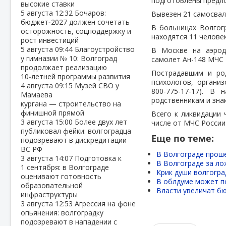
подготовлены предл
высокие ставки
5 августа
12:32
Бочаров:
Вывезен 21 самосвал
бюджет‑2027 должен сочетать
В больницах Волгог
осторожность, соцподдержку и
находятся 11 человек
рост инвестиций
5 августа
09:44
Благоустройство
В Москве на аэрод
у гимназии № 10: Волгоград
самолет Ан-148 МЧС 
продолжает реализацию
Пострадавшим и ро
10‑летней программы развития
психологов, органи
4 августа
09:15
Музей СВО у
800-775-17-17). 
Мамаева
родственникам и зна
кургана — строительство на
финишной прямой
Всего к ликвидации 
3 августа
15:00
Более двух лет
числе от МЧС России 
публиковал фейки: волгоградца
Еще по теме:
подозревают в дискредитации
ВС РФ
В Волгограде прош
3 августа
14:07
Подготовка к
В Волгограде за ло
1 сентября: в Волгограде
Крик души волгогра
оценивают готовность
В облдуме может п
образовательной
Власти увеличат бю
инфраструктуры
3 августа
12:53
Агрессия на фоне
опьянения: волгоградку
подозревают в нападении с