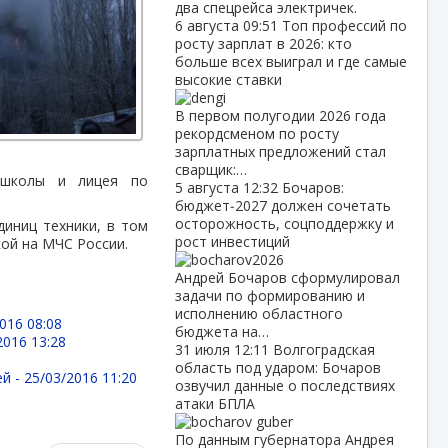
два спецрейса электричек.
6 августа
09:51
Топ профессий по
росту зарплат в 2026: кто
больше всех выиграл и где самые
высокие ставки
В первом полугодии 2026 года
рекордсменом по росту
зарплатных предложений стал
сварщик:…
 школы и лицея по
5 августа
12:32
Бочаров:
бюджет‑2027 должен сочетать
осторожность, соцподдержку и
диниц техники, в том
рост инвестиций
кой на МЧС России.
Андрей Бочаров сформулировал
задачи по формированию и
исполнению областного
016 08:08
бюджета на…
2016 13:28
31 июля
12:11
Волгоградская
область под ударом: Бочаров
ей -
25/03/2016 11:20
озвучил данные о последствиях
атаки БПЛА
По данным губернатора Андрея