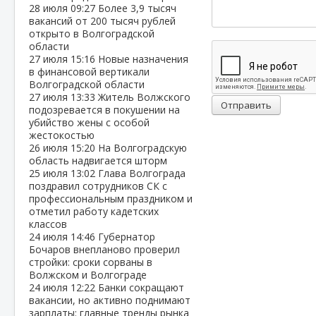
28 июля
09:27
Более 3,9 тысяч
вакансий от 200 тысяч рублей
открыто в Волгоградской
области
27 июля
15:16
Новые назначения
в финансовой вертикали
Волгоградской области
27 июля
13:33
Житель Волжского
Отправить
подозревается в покушении на
убийство жены с особой
жестокостью
26 июля
15:20
На Волгоградскую
область надвигается шторм
25 июля
13:02
Глава Волгограда
поздравил сотрудников СК с
профессиональным праздником и
отметил работу кадетских
классов
24 июля
14:46
Губернатор
Бочаров внепланово проверил
стройки: сроки сорваны в
Волжском и Волгограде
24 июля
12:22
Банки сокращают
вакансии, но активно поднимают
зарплаты: главные тренды рынка