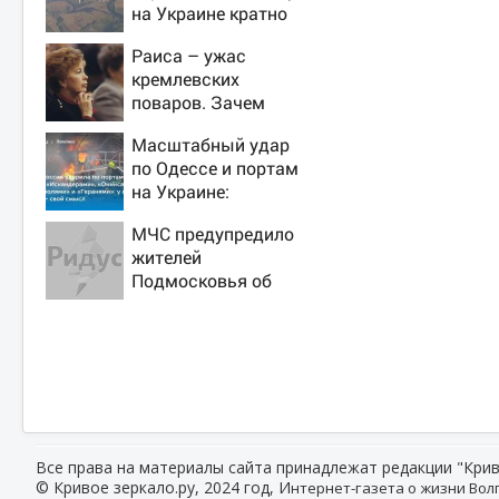
на Украине кратно
увеличилась
Раиса – ужас
точность попаданий
кремлевских
по объектам ВСУ
поваров. Зачем
жена Горбачева
Масштабный удар
требовала пять
по Одессе и портам
видов каши каждое
на Украине:
утро?
Последние новости,
МЧС предупредило
подробности об
жителей
ударах России 9
Подмосковья об
августа 2026 года
угрозе атаки дронов
Все права на материалы сайта принадлежат редакции "Крив
© Кривое зеркало.ру, 2024 год, И
нтернет-газета о жизни Волг