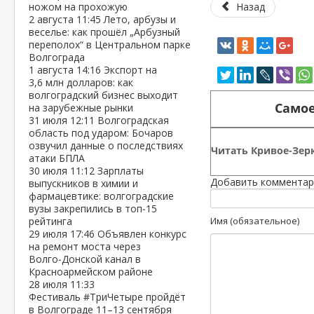
ножом на прохожую
Назад
2 августа
11:45
Лето, арбузы и
веселье: как прошёл „Арбузный
переполох“ в Центральном парке
Волгограда
1 августа
14:16
Экспорт на
3,6 млн долларов: как
волгоградский бизнес выходит
Самое
на зарубежные рынки
31 июля
12:11
Волгоградская
область под ударом: Бочаров
озвучил данные о последствиях
Читать Кривое-Зерк
атаки БПЛА
30 июля
11:12
Зарплаты
Добавить комментар
выпускников в химии и
фармацевтике: волгоградские
вузы закрепились в топ‑15
рейтинга
Имя (обязательное)
29 июля
17:46
Объявлен конкурс
на ремонт моста через
Волго‑Донской канал в
Красноармейском районе
28 июля
11:33
Фестиваль #ТриЧетыре пройдёт
в Волгограде 11–13 сентября