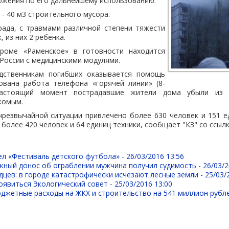
ожения по его дальнейшему использованию.
 - 40 м3 строительного мусора.
рада, с травмами различной степени тяжести
, из них 2 ребенка.
роме «Раменское» в готовности находится
России с медицинскими модулями.
дственникам погибших оказывается помощь
зована работа телефона «горячей линии» (8-
В настоящий момент пострадавшие жители дома убыли из
комым.
чрезвычайной ситуации привлечено более 630 человек и 151 е
более 420 человек и 64 единиц техники, сообщает "КЗ" со ссыл
ел «Фестиваль детского футбола» -
26/03/2016 13:56
жный донос об ограблении мужчина получил судимость -
26/03/2
дцев: в городе катастрофически исчезают лесные земли -
25/03/
оявиться Экологический совет -
25/03/2016 13:00
джетные расходы на ЖКХ и строительство на 541 миллион рубл