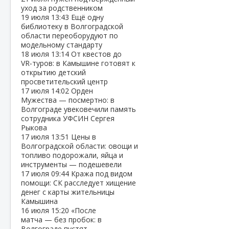
уход за родственником
19 июля
13:43
Ещё одну
библиотеку в Волгоградской
области переоборудуют по
модельному стандарту
18 июля
13:14
От квестов до
VR‑туров: в Камышине готовят к
открытию детский
просветительский центр
17 июля
14:02
Орден
Мужества — посмертно: в
Волгограде увековечили память
сотрудника УФСИН Сергея
Рыкова
17 июля
13:51
Цены в
Волгоградской области: овощи и
топливо подорожали, яйца и
инструменты — подешевели
17 июля
09:44
Кража под видом
помощи: СК расследует хищение
денег с карты жительницы
Камышина
16 июля
15:20
«После
матча — без пробок: в
Волгограде пустят